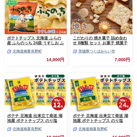
あとからカタログギフト ふるさ
と納税 ）
ポテトチップス 北海道 ふらの
こだわりの 焼き菓子 詰め合わ
産 ふらのっち 24袋 うすしお ふ
せ 8種類 セット お菓子 焼菓子
らの農業協同組合 じゃがいも
スイーツ 洋菓子 [BZ03-NT]
北海道南富良野町
茨城県つくばみらい市
スナック スナック菓子 ポテト
チップ チップス ポテト 芋 菓子
14,000円
7,000円
お菓子 おやつ 箱 農協 ギフト
お土産 ふらのッち ジャガイモ
ポテチ 北海道 出来立て発送 湖
ポテチ 北海道 出来立て発送 湖
池屋 ポテトチップス のり塩
池屋 ポテトチップス のり塩
55g×12袋 南富良野町振興公社
55g×24袋 南富良野町振興公社
北海道南富良野町
北海道南富良野町
じゃがいも スナック スナック
じゃがいも スナック スナック
菓子 ポテトチップ チップス ポ
菓子 ポテトチップ チップス ポ