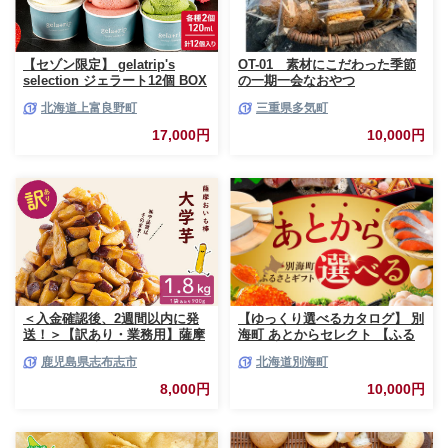
【セゾン限定】 gelatrip's
OT-01 素材にこだわった季節
selection ジェラート12個 BOX
の一期一会なおやつ
北海道 上富良野町 アイス アイ
北海道上富良野町
三重県多気町
スクリーム ジェラート デザー
ト ギフト 贈呈 贈り物 ミルク
17,000円
10,000円
生乳 牛乳 お菓子 スイーツ 冷凍
＜入金確認後、2週間以内に発
【ゆっくり選べるカタログ】 別
送！＞【訳あり・業務用】薩摩
海町 あとからセレクト 【ふる
おいも棒セット 計
さとギフト】 寄附1万円相当 あ
鹿児島県志布志市
北海道別海町
1.8kg(900g×2袋) p8-142-2w
とから選べる！ ギフト いくら
ほたて 海鮮 牛肉 ケーキ アイス
8,000円
10,000円
【BY0000010】（ 後から選べ
る カタログ カタログポイント
カタログギフト あとからカタロ
グ あとからカタログポイント