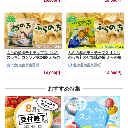
10,000円
16,000円
テト 芋 菓子 お菓子 おやつ 大
テト 芋 菓子 お菓子 おやつ 大
容量 箱 元祖 ジャガイモ コイケ
容量 箱 元祖 ジャガイモ コイケ
ヤ 富良野
ヤ 富良野
ふらの産ポテトチップス【ふら
ふらの産ポテトチップス【ふら
のっち】コンソメ味24袋 ふらの
のっち】のり塩味24袋 ふらの農
農業協同組合(南富良野町) ジャ
業協同組合(南富良野町) ジャガ
北海道南富良野町
北海道南富良野町
ガイモ コンソメ 芋 菓子 スナッ
イモ のり塩 芋 菓子 スナック
ク じゃがいも お菓子 ポテチ 1
じゃがいも お菓子 ポテチ 1箱
14,000円
14,000円
箱
おすすめ特集