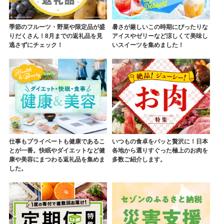
季節のフルーツ・野菜や限定品が盛
暑さが厳しいこの時期にぴったりな
りだくさん！8月までの返礼品を見
アイスやゼリーなど涼しくて美味し
逃さずにチェック！
いスイーツを集めました！
仕事もプライベートも健康であるこ
いつもの食卓をパッと贅沢に！日本
とが一番。快眠やダイエットなど健
各地から選りすぐった極上のお肉を
康や美容にまつわる返礼品を集めま
多数ご紹介します。
した。