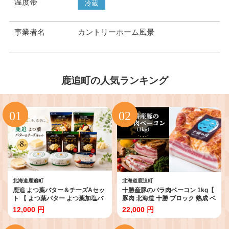
温度帯
冷蔵
事業者名
カントリーホーム風景
鹿追町の人気ランキング
北海道鹿追町
北海道鹿追町
鹿追 よつ葉バター＆チーズAセッ
十勝産豚のバラ肉ベーコン 1kg【
ト 【 よつ葉バター よつ葉加塩バ
豚肉 北海道 十勝 ブロック 熟成 ベ
ター 加塩 バター 北海道バター 国
ーコン 惣菜 弁当 おかず 冷凍 便利
12,000 円
22,000 円
産バター 有塩バター 乳製品 十勝
食卓 パスタ 簡単調理 おつまみ 朝
生乳100% 朝食 パン ホームベー
食 晩ごはん サラダ 大容量 厚切り