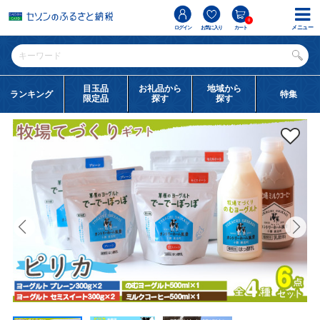
0
メニュー
ログイン
お気に入り
カート
目玉品
お礼品から
地域から
ランキング
特集
限定品
探す
探す