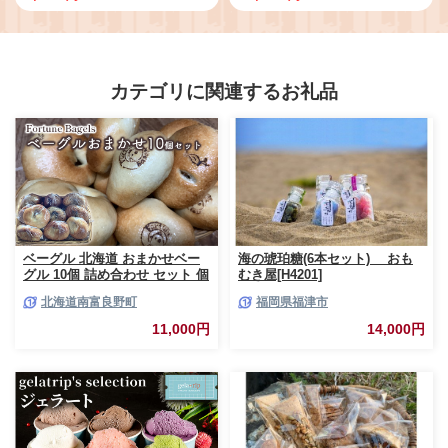
国産バター 有塩バター 乳製品 十
ーグルト セミスィートヨーグルト
勝 生乳100% 朝食 パン ホームベ
のむヨーグルト ミルクコーヒー
ーカリー 普段使い 国産 有塩 よつ
北海道 鹿追町 送料無料 】
ば ストック 料理 北海道 鹿追町 送
SKB018
料無料 ふるさと納税 人気 おすす
め ランキング 】 SKA025
カテゴリに関連するお礼品
ベーグル 北海道 おまかせベー
海の琥珀糖(6本セット) おも
グル 10個 詰め合わせ セット 個
むき屋[H4201]
包装 小分け 食べ比べ パン 天然
北海道南富良野町
福岡県福津市
酵母 天然酵母パン ナッツ チョ
コ チーズ レーズン いちじく ベ
11,000円
14,000円
ーコン ソーセージ キャラメル
ゴマ 甘納豆 全粒粉 くるみ