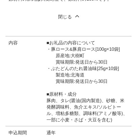
閉じる
内容
■お礼品の内容について
・豚ロース&豚肩ロース[100g×10袋]
原産地:大樹町
賞味期限:発送日から30日
・ぶたどんのたれ醤油味[25g×10袋]
製造地:北海道
賞味期限:発送日から30日
■原材料・成分
豚肉、タレ(醤油(国内製造)、砂糖、米
発酵調味料、魚介エキス/ソルビトー
ル、増粘多糖類、調味料(アミノ酸等)、
一部に小麦・さば・大豆を含む)
申込期間
通年