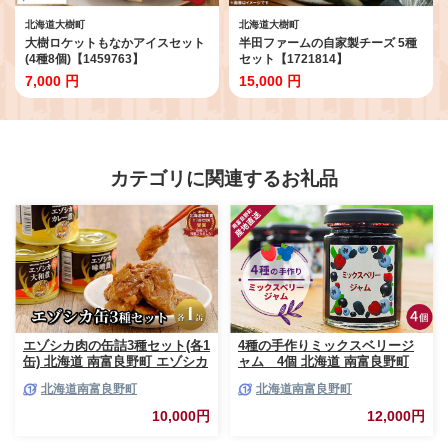
北海道大樹町
北海道大樹町
大樹ロケットもなかアイスセット
半田ファームの自家製チーズ 5種
(4種8個)【1459763】
セット【1721814】
7,000 円
15,000 円
カテゴリに関連するお礼品
エゾシカ肉の缶詰3種セット(各1
4種の手作りミックスベリージ
缶) 北海道 南富良野町 エゾシカ
ャム 4個 北海道 南富良野町
鹿 鹿肉 肉 お肉 缶詰 セット 詰
ジャム ベリー ソース セット 詰
北海道南富良野町
北海道南富良野町
合せ ジビエ 加工品 北海道産 国
合せ ブルーベリー てんさい糖
産 おつまみ おかず 高たんぱく
酸味 甘味 香り 甘酸っぱい 美味
10,000円
12,000円
低脂肪 鉄分 カレー 味噌 食べや
しい 甘さ控えめ
すい