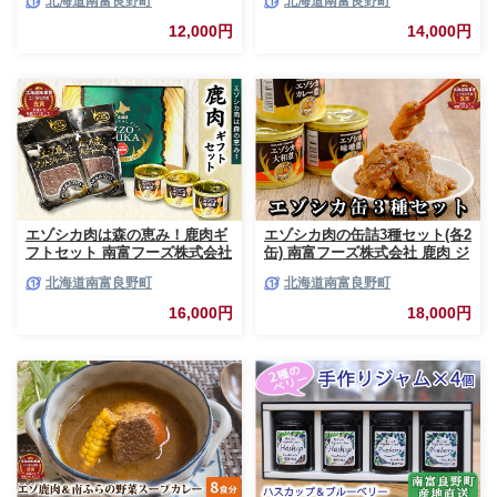
北海道南富良野町
北海道南富良野町
ベリー カシス ブルーベリー ソ
スープカレー セット 詰合せ 加
ース 果実 てんさい糖 無農薬 甘
工食品 惣菜 レトルト
12,000円
14,000円
酸っぱい
エゾシカ肉は森の恵み！鹿肉ギ
エゾシカ肉の缶詰3種セット(各2
フトセット 南富フーズ株式会社
缶) 南富フーズ株式会社 鹿肉 ジ
鹿肉 ジビエ 鹿 詰め合わせ 肉
ビエ 鹿 詰め合わせ 肉 北海道
北海道南富良野町
北海道南富良野町
北海道 南富良野町 エゾシカ 缶
南富良野町 エゾシカ 缶詰 セッ
詰 セット 詰合せ 贈り物 ギフト
ト 詰合せ 肉の加工品 おかず お
16,000円
18,000円
ジャーキー
弁当 おつまみ 惣菜