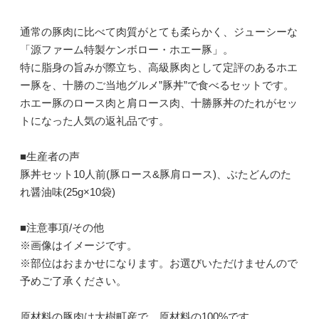
通常の豚肉に比べて肉質がとても柔らかく、ジューシーな
「源ファーム特製ケンボロー・ホエー豚」。
特に脂身の旨みが際立ち、高級豚肉として定評のあるホエ
ー豚を、十勝のご当地グルメ”豚丼”で食べるセットです。
ホエー豚のロース肉と肩ロース肉、十勝豚丼のたれがセッ
トになった人気の返礼品です。
■生産者の声
豚丼セット10人前(豚ロース&豚肩ロース)、ぶたどんのた
れ醤油味(25g×10袋)
■注意事項/その他
※画像はイメージです。
※部位はおまかせになります。お選びいただけませんので
予めご了承ください。
原材料の豚肉は大樹町産で、原材料の100%です。