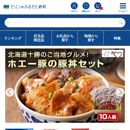
0
メニュー
ログイン
お気に入り
カート
目玉品
お礼品から
地域から
ランキング
特集
限定品
探す
探す