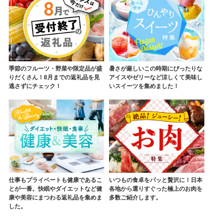
季節のフルーツ・野菜や限定品が盛
暑さが厳しいこの時期にぴったりな
りだくさん！8月までの返礼品を見
アイスやゼリーなど涼しくて美味し
逃さずにチェック！
いスイーツを集めました！
仕事もプライベートも健康であるこ
いつもの食卓をパッと贅沢に！日本
とが一番。快眠やダイエットなど健
各地から選りすぐった極上のお肉を
康や美容にまつわる返礼品を集めま
多数ご紹介します。
した。