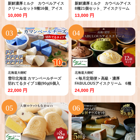
新鮮濃厚ミルク カウベルアイス
新鮮濃厚ミルク カウベルアイス
クリームセット9種16個_ アイス
8種21個セット_ アイスクリーム
アイスクリーム ジェラート カッ
アイス ジェラート スイーツ デザ
10,000 円
13,000 円
プアイス スイーツ デザート 北海
ート 北海道 大樹町 バニラ チョコ
道 大樹町 人気 美味しい バニラア
レート 人気 美味しい ご当地
イス バニラ チョコ ミルク メロン
【1459742】
【1398012】
北海道大樹町
北海道大樹町
雪印北海道 カマンベールチーズ
＜毎月定期便＞高級・濃厚
切れてるタイプ 1箱(90g(6個入
FABULOUSアイスクリーム 6種
り)×10個)_ カマンベールチーズ
12個 全3回【4008595】
22,000 円
24,000 円
チーズ カマンベール 乳製品 おつ
まみ おやつ 切れてる 個包装 便利
手軽 ギフト プレゼント 自宅用 雪
印 北海道 送料無料 【1476010】