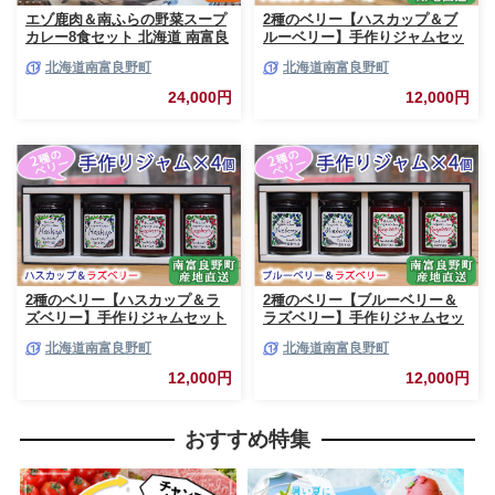
エゾ鹿肉＆南ふらの野菜スープ
2種のベリー【ハスカップ＆ブ
カレー8食セット 北海道 南富良
ルーベリー】手作りジャムセッ
野町 エゾシカ 鹿 鹿肉 カレー
ト 各2個 北海道 南富良野町 ジ
北海道南富良野町
北海道南富良野町
スープカレー セット 詰合せ 加
ャム ベリー ハスカップ ブルー
工食品 惣菜 レトルト
ベリー ソース
24,000円
12,000円
2種のベリー【ハスカップ＆ラ
2種のベリー【ブルーベリー＆
ズベリー】手作りジャムセット
ラズベリー】手作りジャムセッ
各2個 北海道 南富良野町 ジャ
ト 各2個 北海道 南富良野町 ジ
北海道南富良野町
北海道南富良野町
ム ベリー ハスカップ ラズベリ
ャム ベリー ブルーベリー ラズ
ー ソース カシス てんさい糖 無
ベリー ソース カシス 果実 てん
12,000円
12,000円
農薬 ポリフェノール 鉄分 ビタ
さい糖 無農薬
ミン
おすすめ特集