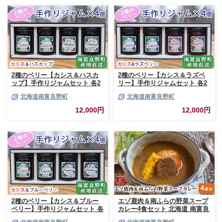
2種のベリー【カシス＆ハスカ
2種のベリー【カシス＆ラズベ
ップ】手作りジャムセット 各2
リー】手作りジャムセット 各2
個 北海道 南富良野町 ジャム カ
個 北海道 南富良野町 ジャム ベ
北海道南富良野町
北海道南富良野町
シス ハスカップ ソース 果実 て
リー カシス ラズベリー ソース
んさい糖 無農薬 ポリフェノー
果実 てんさい糖 無農薬
12,000円
12,000円
ル 鉄分 ビタミン
2種のベリー【カシス＆ブルー
エゾ鹿肉＆南ふらの野菜スープ
ベリー】手作りジャムセット 各
カレー4食セット 北海道 南富良
2個 北海道 南富良野町 ジャム
野町 エゾシカ 鹿 鹿肉 カレー