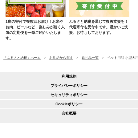
1度の寄付で複数回お届け！お米や
ふるさと納税を通じて復興支援を！
お肉、ビールなど、楽しみが続く人
代理寄付も受付中です。温かいご支
気の定期便を一挙ご紹介いたしま
援、お待ちしております。
す。
「ふるさと納税」ホーム
お礼品から探す
返礼品一覧
ペット用品 小型犬用
利用規約
プライバシーポリシー
セキュリティポリシー
Cookieポリシー
会社概要
© 2020 CREDIT SAISON CO., LTD.