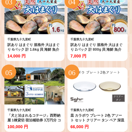
千葉県九十九里町
千葉県九十九里町
訳あり はまぐり 規格外 大はまぐ
訳あり はまぐり 規格外 大はまぐ
り 4パック 計 1.6kg 貝 海鮮 魚介
り 2パック 計 800g 貝 海鮮 魚介
海の幸 ハマグリ 蛤 海産物 国産 天
海の幸 ハマグリ 蛤 海産物 国産 天
14,000 円
7,000 円
然 産地直送 千葉県 九十九里 九十
然 産地直送 千葉県 九十九里 九十
九里浜
九里浜
千葉県九十九里町
千葉県九十九里町
「犬と泊まれるコテージ」西野納
皿 カラボウ プレート 2色 アソー
屋 1棟貸切 宿泊補助券 3万円分 コ
ト セット クリアー タン ペア 深皿
テージ ペット 犬 貸切 宿泊 券 旅
プレート 食器 Sghr スガハラ
100,000 円
66,000 円
行 チケット バーベキュー 九十九