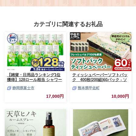
里 千葉県
カテゴリに関連するお礼品
【雑貨・日用品ランキング1位
ティッシュペーパーソフトパッ
獲得】128ロール相当 シャワー
ク 400枚(200組)60パック - ソ
トイレに最適 トイレットペーパ
フトパック ティッシュ ペーパ
静岡県富士市
熊本県甲佐町
ー ダブル プレミアムシンラ 96
ー 生活用品 雑貨 日用品 必需品
ロール (12R×8パック) 配達時間
紙 常備品 まとめ買い 備蓄 防災
17,000円
10,000円
指定可能 1.3倍巻き トイレット
ストック 熊本県 甲佐町【ZC】
ペーパー 日用品 トイレットペ
【価格改定XB】
ーパー 生活用品 トイレットペ
ーパー 人気 おすすめ [sf001-
012]