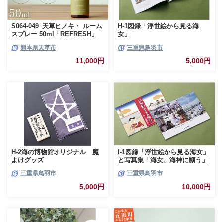
S064-049_天草ヒノキ・ ルーム
H-1図録「浮世絵から見る海
スプレー 50ml「REFRESH」
女」
熊本県天草市
三重県鳥羽市
11,000円
5,000円
H-2海の博物館オリジナル 魔
I-1図録「浮世絵から見る海女」
よけグッズ
と写真集「海女、海神に願う」
三重県鳥羽市
三重県鳥羽市
5,000円
10,000円