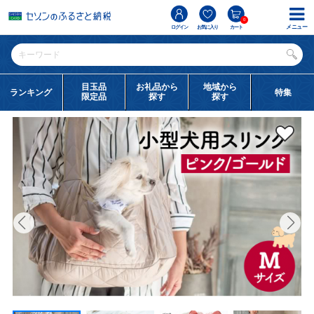
0
メニュー
ログイン
お気に入り
カート
目玉品
お礼品から
地域から
ランキング
特集
限定品
探す
探す