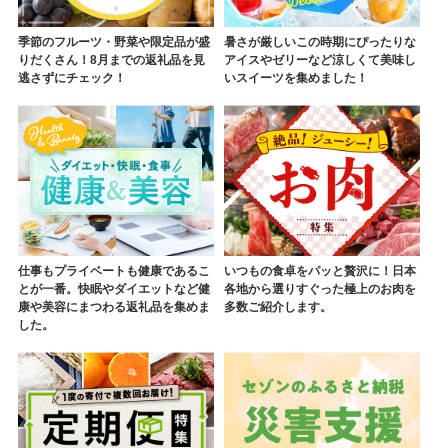
季節のフルーツ・野菜や限定品が盛
暑さが厳しいこの時期にぴったりな
りだくさん！8月までの返礼品を見
アイスやゼリーなど涼しくて美味し
逃さずにチェック！
いスイーツを集めました！
仕事もプライベートも健康であるこ
いつもの食卓をパッと贅沢に！日本
とが一番。快眠やダイエットなど健
各地から選りすぐった極上のお肉を
康や美容にまつわる返礼品を集めま
多数ご紹介します。
した。