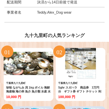
配送期間
決済から14日前後で発送
事業者名
Teddy.Alex_Dog wear
九十九里町の人気ランキング
千葉県九十九里町
千葉県九十九里町
珍味 ながらみ 貝 1kg ボイル 海鮮
Sghr スガハラ 商品券 3万円
海産物 海の幸 魚介 魚介類 水産 水
分 ギフト券 ギフト チケット 利
産物 おかず 惣菜 おつまみ つまみ
用券
10,000 円
100,000 円
酒の肴 国産 産地直送 冷凍 冷凍配
送 千葉県 九十九里 九十九里町