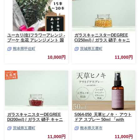
ユーカリ(生)フラワーアレンジ -
ガラスキャニスターDEGREE
ブーケ 生花 アレンジメント 国
C(250ml) / ガラス 硝子 キャニ
産 熊本県産 切り花 15～20本 イ
スター DEGREE ハンドメイド
熊本県甲佐町
茨城県五霞町
ンテリア 虫よけ作用 人気 おす
耐熱 一生もの 職人 こだわり
すめ 熊本県 甲佐町
JIDA デザインミュージアムセ
10,000円
11,000円
レクション 茨城県 五霞町
ガラスキャニスターDEGREE
S064-050_天草ヒノキ・ アウト
D(200ml) / ガラス 硝子 キャニ
ドア スプレー 50ml 「with
スター DEGREE ハンドメイド
NATURE」
茨城県五霞町
熊本県天草市
耐熱 一生もの 職人 こだわり
JIDA デザインミュージアムセ
11,000円
11,000円
レクション 茨城県 五霞町