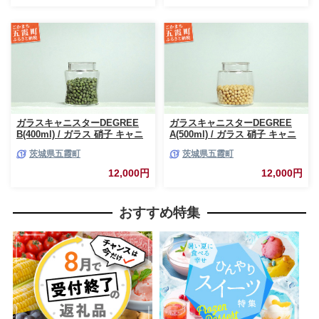
ガラスキャニスターDEGREE
ガラスキャニスターDEGREE
B(400ml) / ガラス 硝子 キャニ
A(500ml) / ガラス 硝子 キャニ
スター DEGREE ハンドメイド
スター DEGREE ハンドメイド
茨城県五霞町
茨城県五霞町
耐熱 一生もの 職人 こだわり
耐熱 一生もの 職人 こだわり
JIDA デザインミュージアムセ
JIDA デザインミュージアムセ
12,000円
12,000円
レクション 茨城県 五霞町
レクション 茨城県 五霞町
おすすめ特集