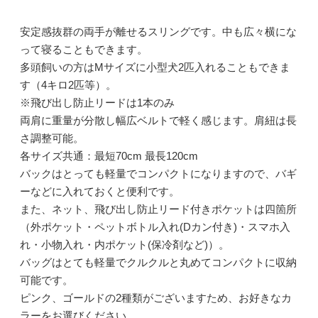
安定感抜群の両手が離せるスリングです。中も広々横にな
って寝ることもできます。
多頭飼いの方はMサイズに小型犬2匹入れることもできま
す（4キロ2匹等）。
※飛び出し防止リードは1本のみ
両肩に重量が分散し幅広ベルトで軽く感じます。肩紐は長
さ調整可能。
各サイズ共通：最短70cm 最長120cm
バックはとっても軽量でコンパクトになりますので、バギ
ーなどに入れておくと便利です。
また、ネット、飛び出し防止リード付きポケットは四箇所
（外ポケット・ペットボトル入れ(Dカン付き)・スマホ入
れ・小物入れ・内ポケット(保冷剤など)）。
バッグはとても軽量でクルクルと丸めてコンパクトに収納
可能です。
ピンク、ゴールドの2種類がございますため、お好きなカ
ラーをお選びください。