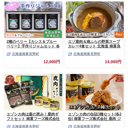
2種のベリー【カシス＆ブルー
エゾ鹿肉＆南ふらの野菜スープ
ベリー】手作りジャムセット 各
カレー4食セット 北海道 南富良
2個 北海道 南富良野町 ジャム
野町 エゾシカ 鹿 鹿肉 カレー
北海道南富良野町
北海道南富良野町
ベリー カシス ブルーベリー ソ
スープカレー セット 詰合せ 加
ース 果実 てんさい糖 無農薬 甘
工食品 惣菜 レトルト
12,000円
14,000円
酸っぱい
エゾシカ肉は森の恵み！鹿肉ギ
エゾシカ肉の缶詰3種セット(各2
フトセット 南富フーズ株式会社
缶) 南富フーズ株式会社 鹿肉 ジ
鹿肉 ジビエ 鹿 詰め合わせ 肉
ビエ 鹿 詰め合わせ 肉 北海道
北海道南富良野町
北海道南富良野町
北海道 南富良野町 エゾシカ 缶
南富良野町 エゾシカ 缶詰 セッ