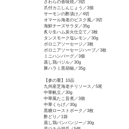
さわらの香味焼／3切
爪付カニしんじょう／3個
サーモンの酢漬け／4切
オマール海老のビスク風／3切
海鮮チーズサラダ／35g
炙り生ハム炭火仕立て／3枚
タンスモーク塩レモン／30g
ボロニアソーセージ／3枚
ボロニアソーセージハーブ／3枚
ミニハンバーグ／3個
蒸し鶏バジル／30g
豚ハラミ黒胡椒／35g
【参の重】10品
九州産芝海老チリソース／5尾
中華帆立／30g
中華風たこ旨煮／3個
中華くらげ／30g
黒糖ローストポーク／3枚
酢どり／1袋
蒸し鶏バンバンジー／30g
若つみ小胡瓜／5個