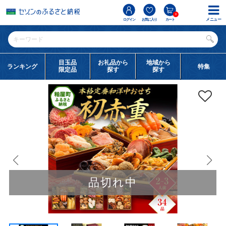
0
メニュー
ログイン
お気に入り
カート
目玉品
お礼品から
地域から
ランキング
特集
限定品
探す
探す
品切れ中