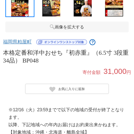
画像を拡大する
福岡県粕屋町
？
本格定番和洋中おせち『初赤重』（6.5寸 3段重
34品） BP048
31,000
寄付金額
円
お気に入りに追加
※12/16（火）23:59までで以下の地域の受付が終了となり
ます。
以降、下記地域への年内お届けはお約束出来かねます。
【対象地域：沖縄・北海道・離島全域】