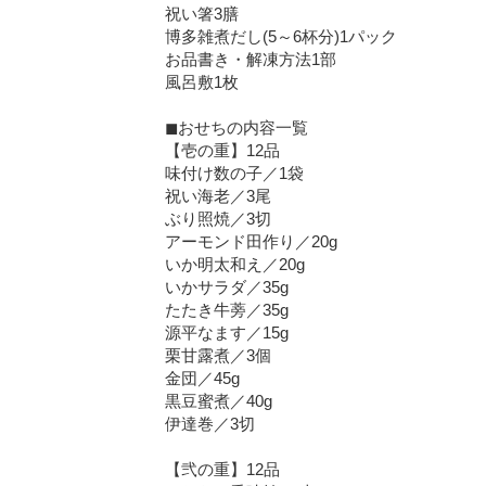
祝い箸3膳
博多雑煮だし(5～6杯分)1パック
お品書き・解凍方法1部
風呂敷1枚
◼︎おせちの内容一覧
【壱の重】12品
味付け数の子／1袋
祝い海老／3尾
ぶり照焼／3切
アーモンド田作り／20g
いか明太和え／20g
いかサラダ／35g
たたき牛蒡／35g
源平なます／15g
栗甘露煮／3個
金団／45g
黒豆蜜煮／40g
伊達巻／3切
【弐の重】12品