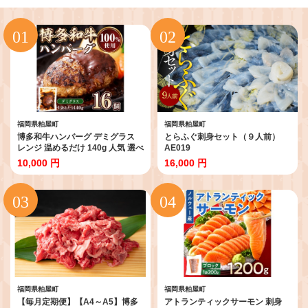
福岡県粕屋町
福岡県粕屋町
博多和牛ハンバーグ デミグラス
とらふぐ刺身セット（９人前）
レンジ 温めるだけ 140g 人気 選べ
AE019
る 16個 個包装 小分け CH004-1
10,000 円
16,000 円
福岡県粕屋町
福岡県粕屋町
【毎月定期便】【A4～A5】博多
アトランティックサーモン 刺身