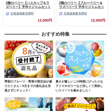
2種のベリー【ハスカップ＆ラ
2種のベリー【ブルーベリー＆
ズベリー】手作りジャムセット
ラズベリー】手作りジャムセッ
各2個 北海道 南富良野町 ジャ
ト 各2個 北海道 南富良野町 ジ
北海道南富良野町
北海道南富良野町
ム ベリー ハスカップ ラズベリ
ャム ベリー ブルーベリー ラズ
ー ソース カシス てんさい糖 無
ベリー ソース カシス 果実 てん
12,000円
12,000円
農薬 ポリフェノール 鉄分 ビタ
さい糖 無農薬
ミン
おすすめ特集
季節のフルーツ・野菜や限定品が盛
暑さが厳しいこの時期にぴったりな
りだくさん！8月までの返礼品を見
アイスやゼリーなど涼しくて美味し
逃さずにチェック！
いスイーツを集めました！