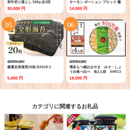
和牛切り落とし 500g 全3回
サーモン ポーション ブロック 柵
AO095
1200g AE024-2
30,000 円
14,000 円
福岡県粕屋町
福岡県粕屋町
厳選全形海苔20枚 BA016-1
博多もつ鍋おおやま みそ・しょ
うゆ食べ比べ 各2人前 AH013
5,000 円
19,000 円
カテゴリに関連するお礼品