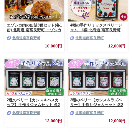
エゾシカ肉の缶詰3種セット(各1
4種の手作りミックスベリージ
缶) 北海道 南富良野町 エゾシカ
ャム 4個 北海道 南富良野町
鹿 鹿肉 肉 お肉 缶詰 セット 詰
ジャム ベリー ソース セット 詰
北海道南富良野町
北海道南富良野町
合せ ジビエ 加工品 北海道産 国
合せ ブルーベリー てんさい糖
産 おつまみ おかず 高たんぱく
酸味 甘味 香り 甘酸っぱい 美味
10,000円
12,000円
低脂肪 鉄分 カレー 味噌 食べや
しい 甘さ控えめ
すい
2種のベリー【カシス＆ハスカ
2種のベリー【カシス＆ラズベ
ップ】手作りジャムセット 各2
リー】手作りジャムセット 各2
個 北海道 南富良野町 ジャム カ
個 北海道 南富良野町 ジャム ベ
北海道南富良野町
北海道南富良野町
シス ハスカップ ソース 果実 て
リー カシス ラズベリー ソース
んさい糖 無農薬 ポリフェノー
果実 てんさい糖 無農薬
12,000円
12,000円
ル 鉄分 ビタミン