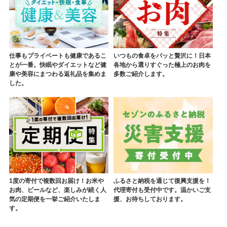
仕事もプライベートも健康であるこ
いつもの食卓をパッと贅沢に！日本
とが一番。快眠やダイエットなど健
各地から選りすぐった極上のお肉を
康や美容にまつわる返礼品を集めま
多数ご紹介します。
した。
1度の寄付で複数回お届け！お米や
ふるさと納税を通じて復興支援を！
お肉、ビールなど、楽しみが続く人
代理寄付も受付中です。温かいご支
気の定期便を一挙ご紹介いたしま
援、お待ちしております。
す。