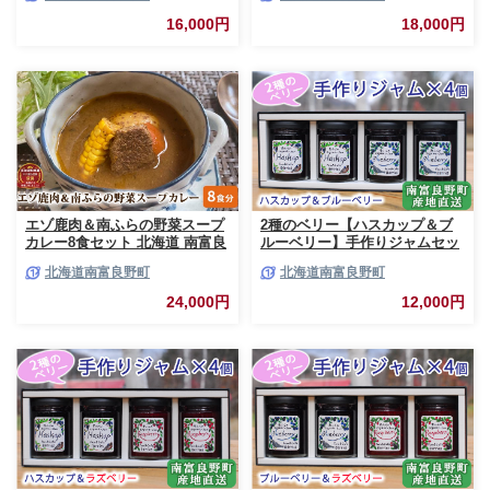
詰 セット 詰合せ 贈り物 ギフト
ト 詰合せ 肉の加工品 おかず お
16,000円
18,000円
ジャーキー
弁当 おつまみ 惣菜
エゾ鹿肉＆南ふらの野菜スープ
2種のベリー【ハスカップ＆ブ
カレー8食セット 北海道 南富良
ルーベリー】手作りジャムセッ
野町 エゾシカ 鹿 鹿肉 カレー
ト 各2個 北海道 南富良野町 ジ
北海道南富良野町
北海道南富良野町
スープカレー セット 詰合せ 加
ャム ベリー ハスカップ ブルー
工食品 惣菜 レトルト
ベリー ソース
24,000円
12,000円