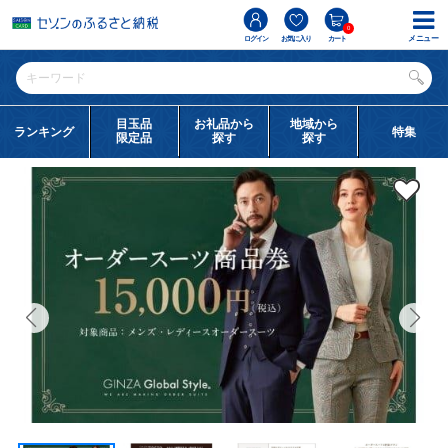
0
メニュー
ログイン
お気に入り
カート
目玉品
お礼品から
地域から
ランキング
特集
限定品
探す
探す