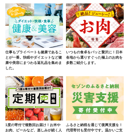
仕事もプライベートも健康であるこ
いつもの食卓をパッと贅沢に！日本
とが一番。快眠やダイエットなど健
各地から選りすぐった極上のお肉を
康や美容にまつわる返礼品を集めま
多数ご紹介します。
した。
1度の寄付で複数回お届け！お米や
ふるさと納税を通じて復興支援を！
お肉、ビールなど、楽しみが続く人
代理寄付も受付中です。温かいご支