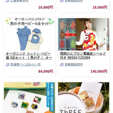
三重県鳥羽市
宮崎県延岡市
10,000円
16,000円
オーガニック コットン ベビー
理想のエプロン電磁波シールド
服 4点セット （ 男の子 ） オー
付き N0164-YZG084
ダーメイド オーガニックコット
茨城県つくばみらい市
宮崎県延岡市
ン オリジナル バリアフリー 新
生児 ギフト 出産祝い おくるみ
84,000円
140,000円
ベビー プレゼント 名入れ おし
ゃれ 男の子 選べる生地 [CM27-
NT]