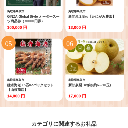
鳥取県鳥取市
鳥取県鳥取市
GINZA Global Style オーダースー
新甘泉 2.5kg【たにがみ農園】
ツ商品券（30000円券）
100,000 円
13,000 円
鳥取県鳥取市
鳥取県鳥取市
猛者海老 15匹×2パックセット
新甘泉梨 3kg箱(約6～10玉)
【山根商店】
14,000 円
17,000 円
カテゴリに関連するお礼品