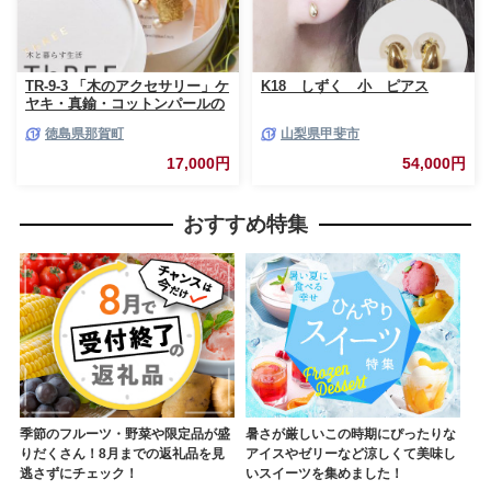
TR-9-3 「木のアクセサリー」ケ
K18 しずく 小 ピアス
ヤキ・真鍮・コットンパールの
ピアス 14KGF
徳島県那賀町
山梨県甲斐市
17,000円
54,000円
おすすめ特集
季節のフルーツ・野菜や限定品が盛
暑さが厳しいこの時期にぴったりな
りだくさん！8月までの返礼品を見
アイスやゼリーなど涼しくて美味し
逃さずにチェック！
いスイーツを集めました！