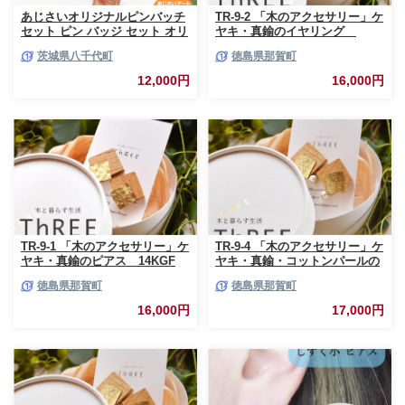
あじさいオリジナルピンバッチ
TR-9-2 「木のアクセサリー」ケ
セット ピン バッジ セット オリ
ヤキ・真鍮のイヤリング
ジナル アクセサリー 飾り ふる
16KGP
茨城県八千代町
徳島県那賀町
さと納税 12000円 [AP004ya]
12,000円
16,000円
TR-9-1 「木のアクセサリー」ケ
TR-9-4 「木のアクセサリー」ケ
ヤキ・真鍮のピアス 14KGF
ヤキ・真鍮・コットンパールの
イヤリング 16KGP
徳島県那賀町
徳島県那賀町
16,000円
17,000円