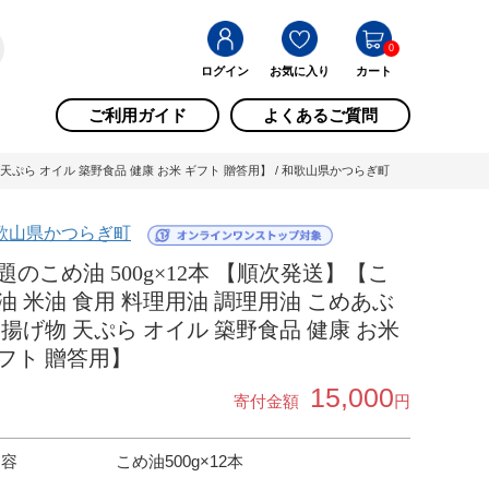
0
ログイン
お気に入り
カート
ご利用ガイド
よくあるご質問
 天ぷら オイル 築野食品 健康 お米 ギフト 贈答用】 / 和歌山県かつらぎ町
歌山県かつらぎ町
題のこめ油 500g×12本 【順次発送】【こ
油 米油 食用 料理用油 調理用油 こめあぶ
 揚げ物 天ぷら オイル 築野食品 健康 お米
フト 贈答用】
15,000
寄付金額
円
内容
こめ油500g×12本