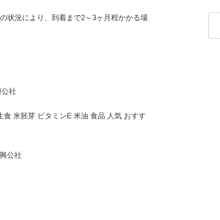
の状況により、到着まで2～3ヶ月程かかる場
興公社
食 米胚芽 ビタミンE 米油 食品 人気 おすす
興公社