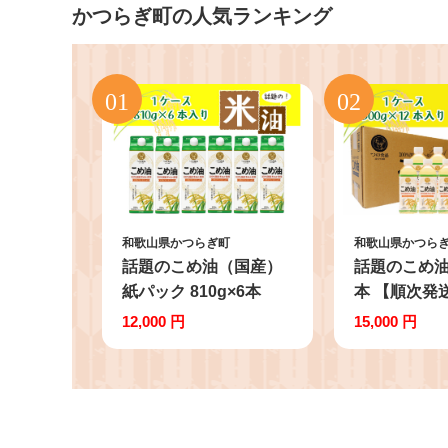
かつらぎ町の人気ランキング
和歌山県かつらぎ町
和歌山県かつら
話題のこめ油（国産）
話題のこめ油 5
紙パック 810g×6本
本 【順次発
【60日以内に発送】
油 米油 食用
12,000 円
15,000 円
【こめ油 米油 食用 料
調理用油 こ
理用油 調理用油 こめあ
げ物 天ぷら 
ぶら 揚げ物 天ぷら オ
野食品 健康 
イル 築野食品 健康 お
ト 贈答用】
米 ギフト 贈答用】