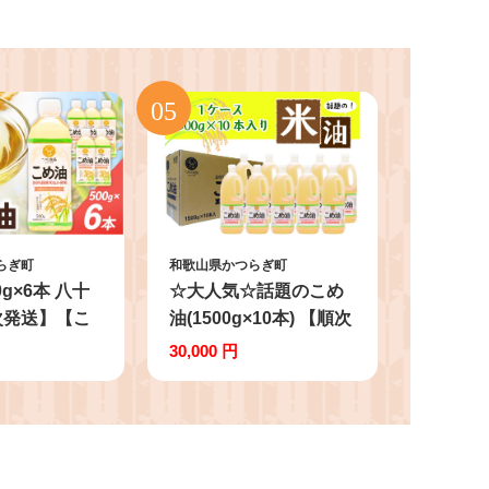
らぎ町
和歌山県かつらぎ町
0g×6本 八十
☆大人気☆話題のこめ
次発送】【こ
油(1500g×10本) 【順次
 食用 料理用
発送】/【こめ油 米油
30,000 円
油 こめあぶら
食用 料理用油 調理用油
ぷら オイル
こめあぶら 揚げ物 天ぷ
健康 お米 ギ
ら オイル 築野食品 健
用】
康 お米 ギフト 贈答
用】