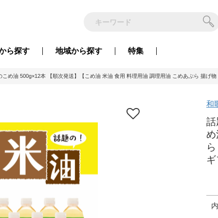
から
探す
地域から
探す
特集
こめ油 500g×12本 【順次発送】【こめ油 米油 食用 料理用油 調理用油 こめあぶら 揚げ物
和
話
め
ら
ギ