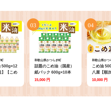
ぎ町
和歌山県かつらぎ町
和歌山県かつ
00g×12
話題のこめ油（国産）
こめ油 50
送】【こめ
紙パック 600g×10本
八屋【順
 料理用油
【順次発送】【こめ油
め油 米油
15,000 円
10,000 円
めあぶら 揚
米油 食用 料理用油 調
油 調理用
オイル 築
理用油 こめあぶら 揚げ
揚げ物 天
お米 ギフ
物 天ぷら オイル 築野
築野食品 
食品 健康 お米 ギフト
フト 贈答
贈答用】