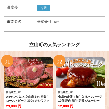
温度帯
冷蔵
事業者名
株式会社白岩
立山町の人気ランキング
富山県立山町
富山県立山町
A4ランク以上 立山産まれ 松阪牛
食卓の定番！和牛入りハンバーグ
ローストビーフ 300g カシワファ
10個 豚肉 和牛 定番 ジューシー
ーム 富山県 立山町 お歳暮 お中元
肉汁 手軽 メインディッシュ ジュ
29,000 円
12,000 円
F6T-103
ワッ お子さま 大人 シンプル 飽き