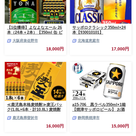
【1位獲得】よなよなエール 26
サッポロクラシック350ml×24
本（24本＋2本）【350ml 缶 ビ
本【930010101】
ール びーる お酒 さけ BBQ 飲
大阪府泉佐野市
北海道恵庭市
み比べ 晩酌 高評価 家計応援 特
別規格 ヤッホーブルーイング
18,000円
17,000円
スピード発送】 G3897-1
≪鹿児島本格麦焼酎≫麦王パッ
a15-706 黒ラベル350ml×1箱
ク(1.8L×6本・計10.8L) 麦焼酎
【焼津サッポロビール】 お酒
お酒 セット【岩川醸造】A393-
ビール 缶ビール アルコール サ
鹿児島県曽於市
静岡県焼津市
v02
ッポロ サッポロビール 黒ラベ
ル 350ml 24缶 焼津
16,000円
15,000円