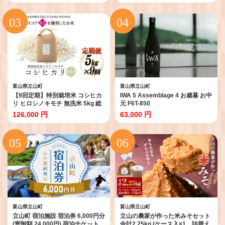
ない お歳暮 お中元 F6T-593
富山県立山町
富山県立山町
【9回定期】特別栽培米 コシヒカ
IWA 5 Assemblage 4 お歳暮 お中
リ ヒロシノキモチ 無洗米 5kg 総
元 F6T-850
計45kg 陽咲玲 米 お米 コメ 無洗
126,000 円
63,000 円
米 ご飯 ごはん 富山県産 富山県 立
山町 F6T-998
富山県立山町
富山県立山町
立山町 宿泊施設 宿泊券 6,000円分
立山の農家が作った米みそセット
(寄附額 24,000円) 宿泊チケット
合計2.25kg (ケース入×1、詰替え