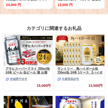
宿泊 宿 山小屋 山荘 ホテル 旅 旅
袋入×2) 米みそ 米味噌 セット 国
24,000 円
13,000 円
行 観光 レジャー チケット 登山 ト
産 味噌 みそ 調味料 お歳暮 お中元
レッキング アルペンルート 山岳
F6T-420
観光 立山観光 立山黒部観光 F6T-
776
カテゴリに関連するお礼品
アサヒスーパードライ 350ml缶
サントリー 角ハイボール缶
24本 ビール 缶ビール 酒 お酒
350ml缶 24本 1ケース 【ハイボ
アルコール 辛口
ール ウイスキー お酒 兵庫
茨城県守谷市
兵庫県高砂市
県 高砂市 ふるさと納税】
15,000円
13,500円