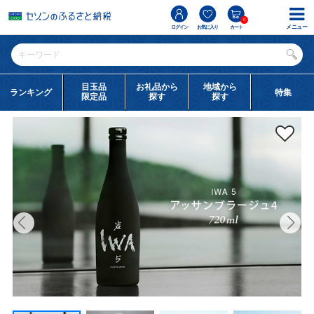
0
メニュー
ログイン
お気に入り
カート
目玉品
お礼品から
地域から
ランキング
特集
限定品
探す
探す