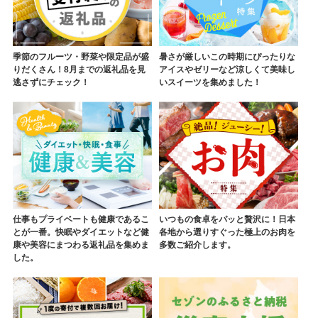
季節のフルーツ・野菜や限定品が盛
暑さが厳しいこの時期にぴったりな
りだくさん！8月までの返礼品を見
アイスやゼリーなど涼しくて美味し
逃さずにチェック！
いスイーツを集めました！
仕事もプライベートも健康であるこ
いつもの食卓をパッと贅沢に！日本
とが一番。快眠やダイエットなど健
各地から選りすぐった極上のお肉を
康や美容にまつわる返礼品を集めま
多数ご紹介します。
した。