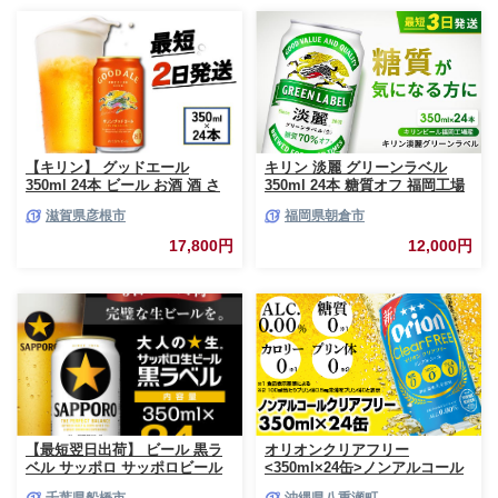
【キリン】 グッドエール
キリン 淡麗 グリーンラベル
350ml 24本 ビール お酒 酒 さ
350ml 24本 糖質オフ 福岡工場
け キリン 麒麟 KIRIN エール 麦
産 お酒 ビール キリンビール 発
滋賀県彦根市
福岡県朝倉市
芽 ホップ 麦酒 Beer 缶ビール
泡酒 送料無料 ギフト 内祝い ケ
350ml 24缶 キリンビール アル
ース
17,800円
12,000円
コール 滋賀県 彦根市
【最短翌日出荷】 ビール 黒ラ
オリオンクリアフリー
ベル サッポロ サッポロビール
<350ml×24缶>ノンアルコール
350ml 24本 酒 お酒 1ケース 1
ビール - ノンアルコール オリオ