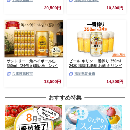
千葉県船橋市
沖縄県八重瀬町
箱 おすすめ 人気 ギフト 贈答
ン クリア フリー プリン体ゼロ
24 ケース
糖質ゼロ カロリーゼロ 爽快な
20,500円
10,300円
うまさ 炭酸 350ml 24缶 スッキ
リ 飲みやすい おすすめ 沖縄県
八重瀬町【価格改定YF】
サントリー 角ハイボール缶
ビール キリン 一番搾り 350ml
350ml（24缶入)濃いめ 【ハイ
24本 福岡工場産 お酒 キリンビ
ボール ウイスキー お酒 兵
ール 送料無料 生ビール ギフト
兵庫県高砂市
福岡県朝倉市
庫県 高砂市 ふるさと納税】
内祝い ケース 一番搾り麦汁 麦
100％ すみきった味わい
13,500円
14,800円
おすすめ特集