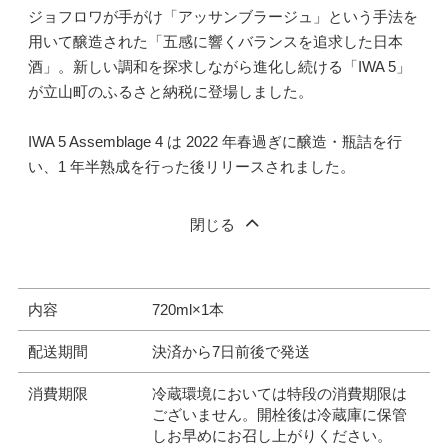
ジョフロワが手がけ「アッサンブラージュ」という手法を
用いて醸造された「五感に響くバランスを追求した日本
酒」。新しい調和を探求しながら進化し続ける「IWA 5」
が立山町のふるさと納税に登場しました。
IWA 5 Assemblage 4 は 2022 年春過ぎに醸造・瓶詰を行
い、1 年半熟成を行った後リリースされました。
閉じる
内容
720ml×1本
配送期間
決済から7日前後で発送
消費期限
冷蔵環境においては特段の消費期限は
ございません。開栓後は冷蔵庫に保管
しお早めにお召し上がりください。