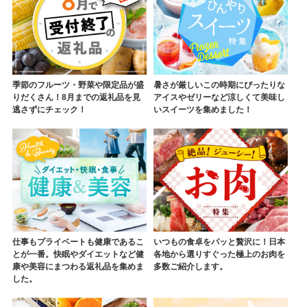
季節のフルーツ・野菜や限定品が盛
暑さが厳しいこの時期にぴったりな
りだくさん！8月までの返礼品を見
アイスやゼリーなど涼しくて美味し
逃さずにチェック！
いスイーツを集めました！
仕事もプライベートも健康であるこ
いつもの食卓をパッと贅沢に！日本
とが一番。快眠やダイエットなど健
各地から選りすぐった極上のお肉を
康や美容にまつわる返礼品を集めま
多数ご紹介します。
した。