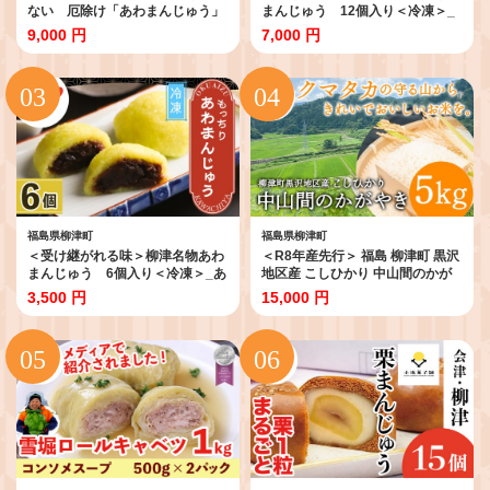
ない 厄除け「あわまんじゅう」
まんじゅう 12個入り＜冷凍＞_
15個入り_あわまんじゅう 饅頭 和
あわまんじゅう 饅頭 和菓子 柳津
9,000 円
7,000 円
菓子 柳津名物 郷土菓子 冷凍 美味
名物 郷土菓子 冷凍 美味しい 人気
しい 人気【1446557】
【1646606】
福島県柳津町
福島県柳津町
＜受け継がれる味＞柳津名物あわ
＜R8年産先行＞ 福島 柳津町 黒沢
まんじゅう 6個入り＜冷凍＞_あ
地区産 こしひかり 中山間のかが
わまんじゅう 饅頭 和菓子 郷土菓
やき 5kg 〈11月発送開始〉
3,500 円
15,000 円
子 美味しい 人気 冷凍
【1535163】
【1646602】