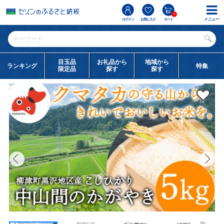
0
メニュー
ログイン
お気に入り
カート
目玉品
お礼品から
地域から
ランキング
特集
限定品
探す
探す