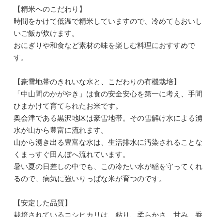
【精米へのこだわり】
時間をかけて低温で精米していますので、冷めてもおいし
いご飯が炊けます。
おにぎりや和食など素材の味を楽しむ料理におすすめで
す。
【豪雪地帯のきれいな水と、こだわりの有機栽培】
「中山間のかがやき」は食の安全安心を第一に考え、手間
ひまかけて育てられたお米です。
奥会津である黒沢地区は豪雪地帯。その雪解け水による湧
水が山から豊富に流れます。
山から湧き出る豊富な水は、生活排水に汚染されることな
くまっすぐ田んぼへ流れています。
暑い夏の日差しの中でも、この冷たい水が稲を守ってくれ
るので、病気に強いりっぱな米が育つのです。
【安定した品質】
栽培されているコシヒカリは、粘り、柔らかさ、甘み、香