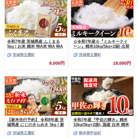
令和7年産 茨城県産 ふくまる
☆令和7年産☆『ミルキークイ
5kg / お米 精米 特A米 特A 特A
ーン』精米10kg(5kg×2袋) 出荷
評価 旨味 安心 美味しい 茨城県
日に合わせて精米 / 米 お米
茨城県五霞町
茨城県五霞町
五霞町【価格改定X】
10kg コメ こめ 人気 銘柄 家計
応援 中山産業 家庭用 茨城県産
8,000円
18,000円
茨城県 五霞町【価格変更AB】
【新米先行予約】 令和8年産 茨
令和7年産『甲佐の輝き』精米
城県産 にじのきらめき 5kg / 新
10kg(5kg×2袋)- 国産 白米 精米
米 先行受付 先行予約 2026年 米
お米 ブレンド米 複数原料米 訳
茨城県五霞町
熊本県甲佐町
お米 精米 旨味 安心 美味しい
あり 厳選 マイスター 生活応援