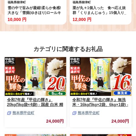
福島県柳津町
福島県柳津町
雪の中で旨みが凝縮!柔らか食感!
栗が丸々1個入った 食べ応え抜
大きな「雪掘(ゆきほり)ロールキ
群「くりまんじゅう」15個入り_
ャベツ」1kg(コンソメ2パック)_
くりまんじゅう 栗 饅頭 和菓子 お
10,000 円
12,000 円
ロールキャベツ 惣菜 冷凍 洋食 キ
菓子 美味しい 人気【1447457】
ャベツ 美味しい 人気
【1466879】
カテゴリに関連するお礼品
令和7年産『甲佐の輝き』
令和7年産『甲佐の輝き』無洗
20kg(5kg袋×4袋) - 国産 白米 精
米・16kg(5kg×2袋、6kg×1袋) -
米 お米 ブレンド米 複数原料米
国産 白米 無洗米 お米 ブレンド
熊本県甲佐町
熊本県甲佐町
訳あり 厳選 マイスター 生活応
米 複数原料米 訳あり 厳選 マイ
援 ひのひかり 森のくまさん お
スター 生活応援 ひのひかり 森
24,000円
24,000円
すすめ 熊本県 甲佐町【価格改
のくまさん おすすめ 熊本県 甲
定ZR】
佐町【価格改定ZP】