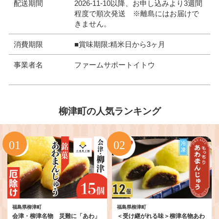
配送期間
2026-11-10以降、お申し込みより3週間
程度で順次発送 ※離島にはお届けで
きません。
消費期限
■賞味期限:精米日から3ヶ月
事業者名
ファームサポートイトウ
柳津町の人気ランキング
福島県柳津町
福島県柳津町
会津・柳津名物 災難に「あわ」
＜受け継がれる味＞柳津名物あわ