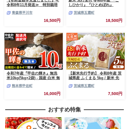
【寄附金額を見直しました】≪
新米 先行受付 令和8年産 『こ
令和8年11月発送≫ 特別栽培
しひかり』『ひとめぼれ』
米 はれわたり玄米10kg【青森
10kg (各5kg×1袋ずつ) 米 お米
青森県平川市
茨城県五霞町
県 平川市】
白米 コメ こめ 食べ比べセット
コシヒカリ ひとめぼれ 先行予
16,500円
18,500円
約 2026年 人気 家計応援 単一米
茨城県 五霞町
令和7年産『甲佐の輝き』無洗
【新米先行予約】 令和8年産 茨
米10kg(5kg×2袋) - 国産 白米 無
城県産 ふくまる 5kg / 新米 先
洗米 お米 ブレンド米 複数原料
行受付 先行予約 2026年 米 お米
熊本県甲佐町
茨城県五霞町
米 訳あり 厳選 マイスター 生活
精米 特A米 特A 特A評価 旨味
応援 ひのひかり 森のくまさん
安心 美味しい 茨城県 五霞町
16,000円
7,500円
おすすめ 熊本県 甲佐町【価格
改定ZL】
おすすめ特集