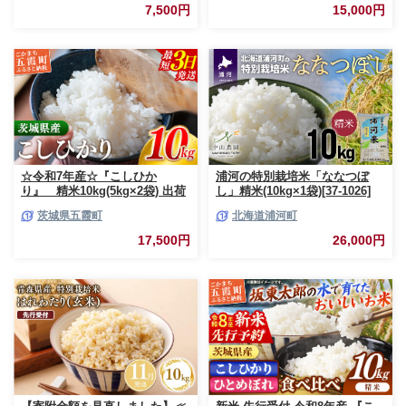
茨城県 五霞町
ひのひかり 森のくまさん おす
7,500円
15,000円
すめ 熊本県 甲佐町【価格改定
ZO】
☆令和7年産☆『こしひか
浦河の特別栽培米「ななつぼ
り』 精米10kg(5kg×2袋) 出荷
し」精米(10kg×1袋)[37-1026]
日に合わせて精米 コシヒカリ
茨城県五霞町
北海道浦河町
米 お米 10kg コメ こめ 人気 銘
柄 家計応援 中山産業 家庭用 茨
17,500円
26,000円
城県産 茨城県 五霞町【価格変
更AB】