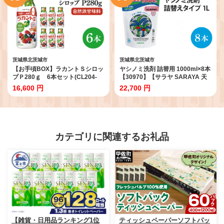
城市】(AP204)
茨城県北茨城市
茨城県北茨城市
【お手頃BOX】ラカントＳシロッ
ヤシノミ洗剤 詰替用 1000ml×8本
プＰ280ｇ 6本セット(CL204-
【30970】【サラヤ SARAYA 天
LS6)
然素材 食器 野菜 洗剤 食器用洗剤
16,600 円
22,700 円
ヤシノミ洗剤 食器用 中性洗剤 キ
ッチン洗剤 台所洗剤 無添加 無香
料 saraya 茨城県 北茨城市】
(AP202)
カテゴリに関連するお礼品
【雑貨・日用品ランキング1位
ティッシュペーパーソフトパッ