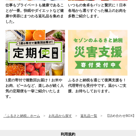
仕事もプライベートも健康であるこ
いつもの食卓をパッと贅沢に！日本
とが一番。快眠やダイエットなど健
各地から選りすぐった極上のお肉を
康や美容にまつわる返礼品を集めま
多数ご紹介します。
した。
1度の寄付で複数回お届け！お米や
ふるさと納税を通じて復興支援を！
お肉、ビールなど、楽しみが続く人
代理寄付も受付中です。温かいご支
気の定期便を一挙ご紹介いたしま
援、お待ちしております。
す。
「ふるさと納税」ホーム
お礼品から探す
返礼品一覧
【詰め合わせBOX】ヤ
利用規約