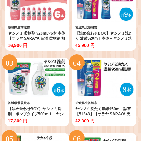
茨城県北茨城市
茨城県北茨城市
ヤシノミ 柔軟剤 520mL×6本 本体
【詰め合わせBOX】ヤシノミ洗た
【サラヤ SARAYA 洗濯 柔軟剤 無
く 濃縮520ｍｌ本体＋ヤシノミ洗
香料 無添加 茨城県 北茨城市】
たく 濃縮950ｍｌ詰替 8本【東京
16,900 円
45,900 円
(CL78)
サラヤ サラヤ 洗濯洗剤 洗濯 ボト
ル 本体 無添加 液体洗剤 衣類 ヤシ
ノミ洗剤 濃縮 洗濯用洗剤 衣類洗
剤 洗剤 衣類用 無香料 部屋干し す
すぎ1回 saraya 】(CL214-S-YL9)
茨城県北茨城市
茨城県北茨城市
【詰め合わせBOX】ヤシノミ洗
ヤシノミ洗たく濃縮950ｍＬ詰替
剤 ポンプタイプ500ｍｌ＋ヤシ
【51343】【サラヤ SARAYA 天
ノミ洗剤 詰替タイプ1L(CL309-
然素材 洗濯洗剤 ボトル 本体 無添
17,300 円
42,300 円
S-YD6)
加 液体洗剤 衣類 ヤシノミ洗剤 濃
縮 洗濯用洗剤 衣類洗剤 衣類用洗
剤 洗剤 洗濯 衣類用 無香料 部屋干
し すすぎ1回 saraya 茨城県 北茨