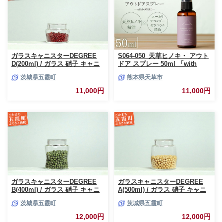
ガラスキャニスターDEGREE
S064-050_天草ヒノキ・ アウト
D(200ml) / ガラス 硝子 キャニ
ドア スプレー 50ml 「with
スター DEGREE ハンドメイド
NATURE」
茨城県五霞町
熊本県天草市
耐熱 一生もの 職人 こだわり
JIDA デザインミュージアムセ
11,000円
11,000円
レクション 茨城県 五霞町
ガラスキャニスターDEGREE
ガラスキャニスターDEGREE
B(400ml) / ガラス 硝子 キャニ
A(500ml) / ガラス 硝子 キャニ
スター DEGREE ハンドメイド
スター DEGREE ハンドメイド
茨城県五霞町
茨城県五霞町
耐熱 一生もの 職人 こだわり
耐熱 一生もの 職人 こだわり
JIDA デザインミュージアムセ
JIDA デザインミュージアムセ
12,000円
12,000円
レクション 茨城県 五霞町
レクション 茨城県 五霞町