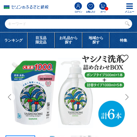
0
メニュー
ログイン
お気に入り
カート
目玉品
お礼品から
地域から
ランキング
特集
限定品
探す
探す