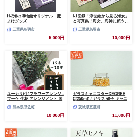
H-2海の博物館オリジナル 魔
I-1図録「浮世絵から見る海女」
よけグッズ
と写真集「海女、海神に願う」
三重県鳥羽市
三重県鳥羽市
5,000円
10,000円
ユーカリ(生)フラワーアレンジ -
ガラスキャニスターDEGREE
ブーケ 生花 アレンジメント 国
C(250ml) / ガラス 硝子 キャニ
産 熊本県産 切り花 15～20本 イ
スター DEGREE ハンドメイド
熊本県甲佐町
茨城県五霞町
ンテリア 虫よけ作用 人気 おす
耐熱 一生もの 職人 こだわり
すめ 熊本県 甲佐町
JIDA デザインミュージアムセ
10,000円
11,000円
レクション 茨城県 五霞町