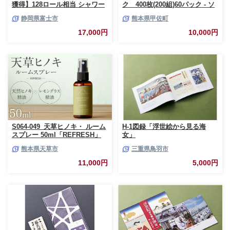
獲得】128ロール相当 シャワー
ク 400枚(200組)60パック - ソ
トイレに最適 トイレットペーパ
フトパック ティッシュ ペーパ
静岡県富士市
熊本県甲佐町
ー ダブル プレミアムシンラ 96
ー 生活用品 雑貨 日用品 必需品
ロール (12R×8パック) 配達時間
紙 常備品 まとめ買い 備蓄 防災
17,000円
10,000円
指定可能 1.3倍巻き トイレット
ストック 熊本県 甲佐町【ZC】
ペーパー 日用品 トイレットペ
【価格改定XB】
ーパー 生活用品 トイレットペ
ーパー 人気 おすすめ [sf001-
012]
S064-049_天草ヒノキ・ ルーム
H-1図録「浮世絵から見る海
スプレー 50ml「REFRESH」
女」
熊本県天草市
三重県鳥羽市
11,000円
5,000円