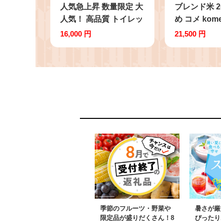
人気急上昇 数量限定 大
ブレンド米 20
人気！ 高品質 トイレッ
め コメ kom
ト ペーパー シングル
お米 栃木米
16,000 円
21,500 円
12ロール入り 8パック
栃木県 特産
｜ トイレットペーパー
【栃木県共
天然 やさしい 肌触り
栃木県 下野
日用品 ふるさと 納税
市
常備品 消耗品 生活用品
雑貨 まとめ買い 大容量
下野市
季節のフルーツ・野菜や
暑さが厳
限定品が盛りだくさん！8
ぴったり