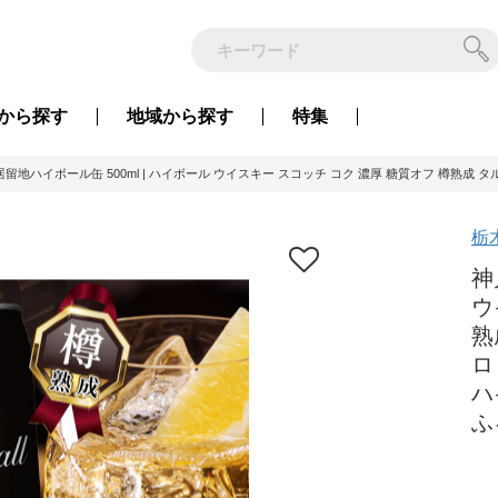
から
探す
地域から
探す
特集
留地ハイボール缶 500ml | ハイボール ウイスキー スコッチ コク 濃厚 糖質オフ 樽熟成 タ
栃
神
ウ
熟
ロ
ハ
ふ