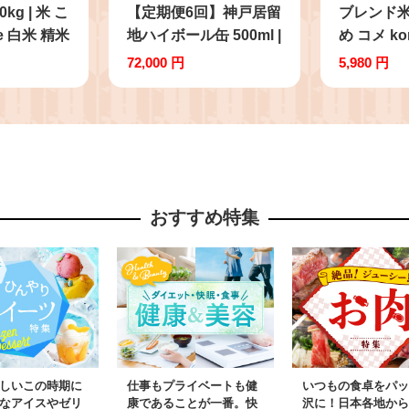
kg | 米 こ
【定期便6回】神戸居留
ブレンド米 5
e 白米 精米
地ハイボール缶 500ml |
め コメ k
 ブランド米
ハイボール ウイスキー
お米 栃木
72,000 円
5,980 円
品 送料無料
スコッチ コク 濃厚 糖
栃木県 特
通返礼品】
質オフ 樽熟成 タル 熟
【栃木県
市 しもつけ
成 芳醇 香り 7％ 甘い
栃木県 下
ダイエット カロリー低
市
い 喉越し 爽快 爽やか
女性 人気 酎ハイ サワ
おすすめ特集
ー パーティー 定期便6
回 送料無料 下野 栃木
ふるさと納税
しいこの時期に
仕事もプライベートも健
いつもの食卓をパッ
なアイスやゼリ
康であることが一番。快
沢に！日本各地から