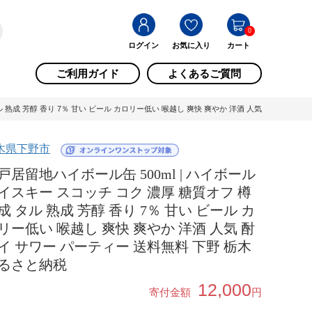
0
ログイン
お気に入り
カート
ご利用ガイド
よくあるご質問
ル 熟成 芳醇 香り 7％ 甘い ビール カロリー低い 喉越し 爽快 爽やか 洋酒 人気 酎ハイ サワ
木県下野市
戸居留地ハイボール缶 500ml | ハイボール
イスキー スコッチ コク 濃厚 糖質オフ 樽
成 タル 熟成 芳醇 香り 7％ 甘い ビール カ
リー低い 喉越し 爽快 爽やか 洋酒 人気 酎
イ サワー パーティー 送料無料 下野 栃木
るさと納税
12,000
寄付金額
円