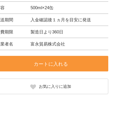
内容
500ml×24缶
配送期間
入金確認後１ヵ月を目安に発送
消費期限
製造日より360日
事業者名
富永貿易株式会社
カートに入れる
お気に入りに追加