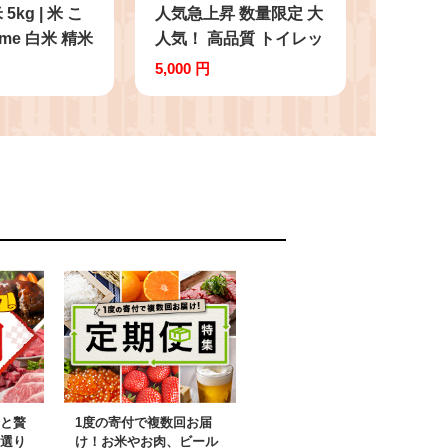
kg | 米 こ
人気急上昇 数量限定 大
ome 白米 精米
人気！ 高品質 トイレッ
米 ブランド米
ト ペーパー ダブル 12
5,000 円
産品 送料無料
ロール入り 2パック ｜
共通返礼品】
トイレットペーパー 天
野市 しもつけ
然 やさしい 肌触り 日
用品 ふるさと 納税 常
備品 消耗品 生活用品
雑貨 まとめ買い 大容量
下野市
と贅
1度の寄付で複数回お届
選り
け！お米やお肉、ビール