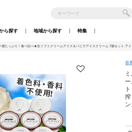
から
探す
地域から
探す
特集
ク感たっぷり！食べ比べ★生ソフトクリームアイス＆バニラアイスクリーム 7個セット アイスクリー
長
ミ
ー
ト
搾
ン