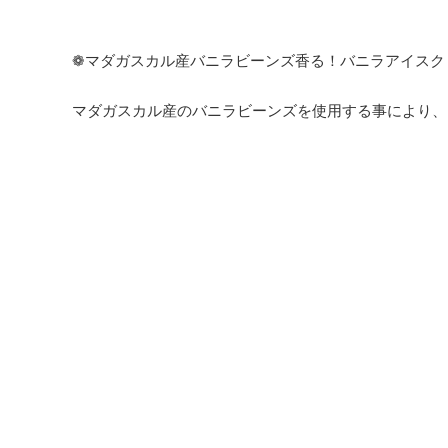
❁マダガスカル産バニラビーンズ香る！バニラアイスク
マダガスカル産のバニラビーンズを使用する事により、
に仕上げました。
ミルク感たっぷりの生ソフトクリームアイスと濃厚・リ
是非お楽しみください！
※カップのデザインが変更となる場合がございます。
根羽村ネバーランド ふるさと納税係
受付時間：10時～15時(月～金)
※土日祝祭日はお休みをいただきます。
メールの返信は翌営業日以降となりますので、ご了承く