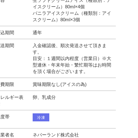
内容
生ソフトクリームアイス（種類別：ア
イスクリーム）80ml×4個
バニラアイスクリーム（種類別：アイ
スクリーム）80ml×3個
申込期間
通年
配送期間
入金確認後、順次発送させて頂きま
す。
目安：１週間以内程度（営業日）※大
型連休・年末年始・繁忙期等はお時間
を頂く場合がございます。
消費期限
賞味期限なし(アイスの為)
アレルギー表
卵、乳成分
示
温度帯
冷凍
事業者名
ネバーランド株式会社