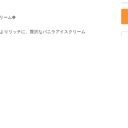
リーム❁
よりリッチに、贅沢なバニラアイスクリーム
ッチなバニラアイスクリームの食べ比べを、
ださい。