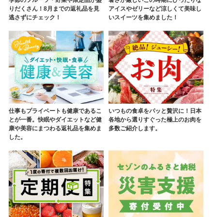
季節のフルーツ・野菜や限定品が盛
暑さが厳しいこの時期にぴったりな
りだくさん！8月までの返礼品を見
アイスやゼリーなど涼しくて美味し
逃さずにチェック！
いスイーツを集めました！
仕事もプライベートも健康であるこ
いつもの食卓をパッと贅沢に！日本
とが一番。快眠やダイエットなど健
各地から選りすぐった極上のお肉を
康や美容にまつわる返礼品を集めま
多数ご紹介します。
した。