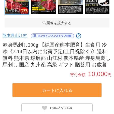
画像を拡大する
熊本県山江村
？
赤身馬刺し200g 【純国産熊本肥育】生食用 冷
凍《7-14日以内に出荷予定(土日祝除く)》送料
無料 熊本県 球磨郡 山江村 熊本県産 赤身馬刺し
馬刺し 国産 九州産 高級 ギフト 贈答用 お歳暮
10,000
寄付金額
円
カートに入れる
お気に入りに追加