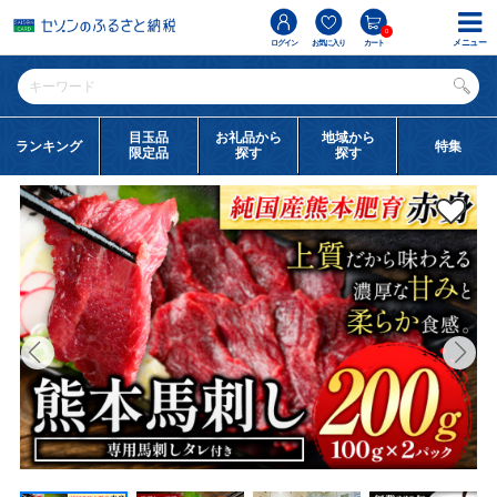
0
メニュー
ログイン
お気に入り
カート
目玉品
お礼品から
地域から
ランキング
特集
限定品
探す
探す