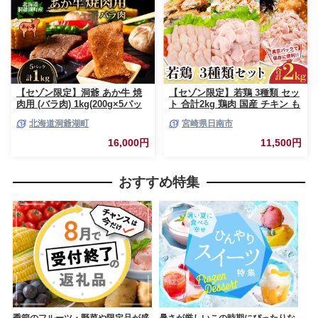
【セゾン限定】洞爺 あか牛 焼
【セゾン限定】若鶏 3種類 セッ
肉用 (バラ肉) 1kg(200g×5パッ
ト 合計2kg 鶏肉 国産 チキン も
ク) 北海道 洞爺湖 お肉 牛肉 バ
も肉 むね肉 美味しい 切身 筋な
北海道洞爺湖町
宮崎県日南市
ーベキュー おうち焼肉 BBQ ジ
しささみ 小分け 便利 食べ比べ
ューシー ヘルシー 赤身本来の
おかず お弁当 おつまみ 食品 真
16,000円
11,500円
うまみ コク 柔らかい
空パック 焼肉 万能食材 からあ
げ サラダ お取り寄せ グルメ お
すすめ ご褒美 記念日 お祝い 日
おすすめ特集
南市 宮崎県 送料無料_BAV13-
26