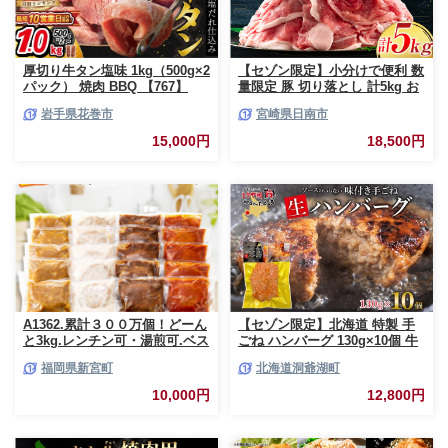
厚切り牛タン塩味 1kg（500g×2
【セゾン限定】小分けで便利 数
パック） 焼肉 BBQ 【767】
量限定 豚 切り落とし 計5kg お
肉 豚肉 ポーク 国産 小分け 真
岩手県花巻市
宮崎県日南市
空パック 個包装 万能食材 おす
すめ おかず 食品 炒め物 お弁当
15,000円
18,500円
豚丼 豚しゃぶ しゃぶしゃぶ 焼
肉 お祝い 記念日 ギフト 贈り物
贈答 プレゼント おすそ分け 宮
崎県 日南市 送料無料_CCV2-26
A1362.累計３００万個！どーん
【セゾン限定】北海道 特製 手
と3kg.レンチン可・湯煎可.ベス
ごね ハンバーグ 130g×10個 牛
トな４種ハンバーグセット
肉 豚肉 合挽 挽肉 ミンチ 国産
福岡県新宮町
北海道洞爺湖町
【150g×20個】【訳あり】【北
肉屋 手作り 小分け ジューシー
海道・沖縄・離島へ配送不可】
おかず 本格的 簡単 調理 グルメ
10,000円
12,800円
お取り寄せ お肉屋 たどころ 送
料無料