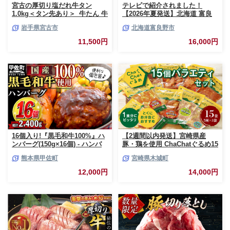
宮古の厚切り塩だれ牛タン
テレビで紹介されました！
1.0kg＜タン先あり＞_牛たん 牛
【2026年夏発送】北海道 富良
タン塩 牛たん塩 塩だれ牛タン
野産 赤肉メロン 2玉 計3.2kg以
岩手県宮古市
北海道富良野市
厚切り牛タン【1181948】
上 大玉サイズ メロン
11,500円
16,000円
16個入り!『黒毛和牛100%』ハ
【2週間以内発送】宮崎県産
ンバーグ(150g×16個) - ハンバ
豚・鶏を使用 ChaChatぐるめ15
ーグ おべんとう お弁当 おかず
個バラエティセット
熊本県甲佐町
宮崎県木城町
個包装 小分け 人気 牛肉100%
_K16_0040_4
黒毛和牛 冷凍 国産 おすすめ ラ
12,000円
14,000円
ンキング 和牛 お取り寄せ 焼く
だけ 熊本県産 熊本産 国内産 国
産牛 総菜 甲佐町【価格改定】X