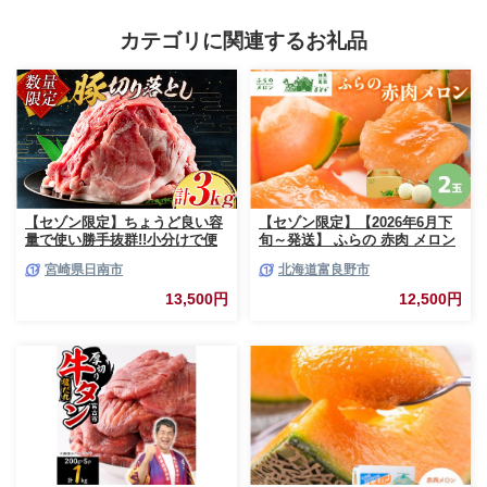
カテゴリに関連するお礼品
【セゾン限定】ちょうど良い容
【セゾン限定】【2026年6月下
量で使い勝手抜群!!小分けで便
旬～発送】 ふらの 赤肉 メロン
利 数量限定 豚 切り落とし 計
2玉入 計4kg前後 北海道 富良野
宮崎県日南市
北海道富良野市
3kg お肉 豚肉 ポーク 国産 小分
市 (相馬農園) メロン フルーツ
け 真空パック 個包装 万能食材
果物 新鮮 甘い 贈り物 ギフト
13,500円
12,500円
おすすめ おかず 食品 炒め物 お
道産 ジューシー おやつ ふらの
弁当 豚丼 豚しゃぶ しゃぶしゃ
ブランド 夏
ぶ 焼肉 お祝い 記念日 ギフト
贈り物 贈答 プレゼント おすそ
分け 宮崎県 日南市 送料無料
_BCV1-24