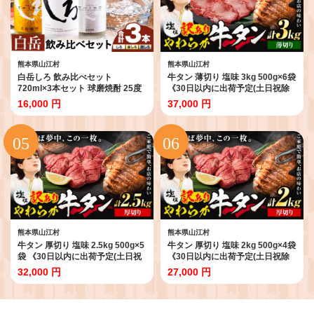
熊本県山江村
熊本県山江村
白岳しろ 飲み比べセット
牛タン 薄切り 塩味 3kg 500g×6袋
720ml×3本セット 球磨焼酎 25度
《30日以内に出荷予定(土日祝除
高橋酒造株式会社《7-14日以内に
く)》 牛肉 肉 牛 たん タン 牛たん
16,000 円
37,000 円
出荷予定(土日祝除く)》 飲み比べ
焼くだけ 訳あり 焼肉 焼き肉 熊本
球磨焼酎 米焼酎 焼酎 酒 お酒 米
県 山江村 薄切り BBQ タン下 塩
白岳 白岳しろ 銀しろ 金しろ 熊本
牛タン 冷凍 味付け肉 一番人気 塩
県山江村 送料無料
味 お取り寄せ 生活応援企画
熊本県山江村
熊本県山江村
牛タン 厚切り 塩味 2.5kg 500g×5
牛タン 厚切り 塩味 2kg 500g×4袋
袋 《30日以内に出荷予定(土日祝
《30日以内に出荷予定(土日祝除
除く)》牛肉 肉 牛 たん タン 牛た
く)》牛肉 肉 牛 たん タン 牛たん
32,000 円
27,000 円
ん 焼くだけ 訳あり 焼肉 焼き肉 熊
焼くだけ 訳あり 焼肉 焼き肉 熊本
本県 山江村 厚切り BBQ タン下
県 山江村 厚切り BBQ タン下 塩
塩牛タン 冷凍 味付け肉 一番人気
牛タン 冷凍 味付け肉 一番人気 塩
塩味 お取り寄せ 生活応援企画
味 お取り寄せ 生活応援企画