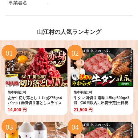
事業者名
-
山江村の人気ランキング
熊本県山江村
熊本県山江村
あか牛切り落とし 1.1kg(275g×4
牛タン 薄切り 塩味 1.5kg 500g×3
パック) 赤身切り落としスライス
袋 《30日以内に出荷予定(土日祝
《30日以内に出荷予定(土日祝除
除く)》 牛肉 肉 牛 たん タン 牛た
14,000 円
21,500 円
く)》肉 牛肉 切り落とし 国産牛 切
ん 焼くだけ 訳あり 焼肉 焼き肉 熊
落とし ブランド牛 すき焼き スラ
本県 山江村 薄切り BBQ タン下
イス カレー 小分け
塩牛タン 冷凍 味付け肉 一番人気
塩味 お取り寄せ 生活応援企画