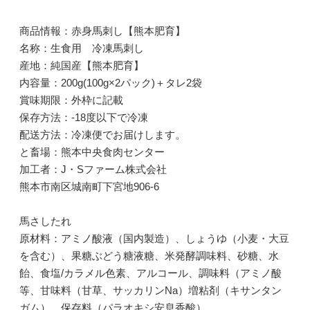
商品情報：赤身馬刺し【熊本肥育】
名称：生食用 冷凍馬刺し
産地：純国産【熊本肥育】
内容量：200g(100g×2パック)＋タレ2袋
賞味期限：外枠に記載
保存方法：-18度以下で冷凍
配送方法：冷凍便でお届けします。
と畜場：熊本中央食肉センター
加工者：J・Sファーム株式会社
熊本市南区城南町下宮地906-6
馬さしたれ
原材料：アミノ酸液（国内製造）、しょうゆ（小麦・大豆
を含む）、果糖ぶどう糖液糖、米発酵調味料、砂糖、水
飴、食塩/カラメル色素、アルコール、調味料（アミノ酸
等、甘味料（甘草、サッカリンNa）増粘剤（キサンタン
ガム）、保存料（パラオキシ安息香酸）