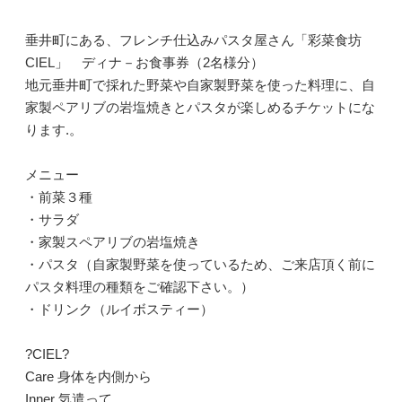
垂井町にある、フレンチ仕込みパスタ屋さん「彩菜食坊
CIEL」 ディナ－お食事券（2名様分）
地元垂井町で採れた野菜や自家製野菜を使った料理に、自
家製ペアリブの岩塩焼きとパスタが楽しめるチケットにな
ります.。
メニュー
・前菜３種
・サラダ
・家製スペアリブの岩塩焼き
・パスタ（自家製野菜を使っているため、ご来店頂く前に
パスタ料理の種類をご確認下さい。）
・ドリンク（ルイボスティー）
?CIEL?
Care 身体を内側から
Inner 気遣って