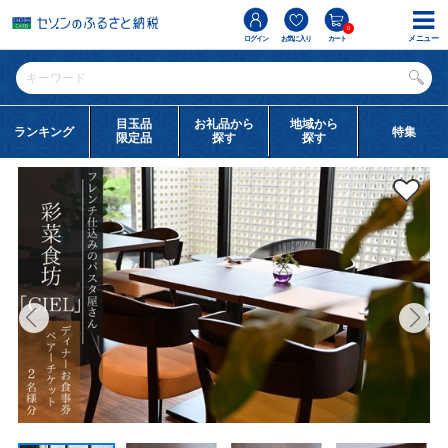
0
メニュー
ログイン
お気に入り
カート
目玉品
お礼品から
地域から
ランキング
特集
限定品
探す
探す