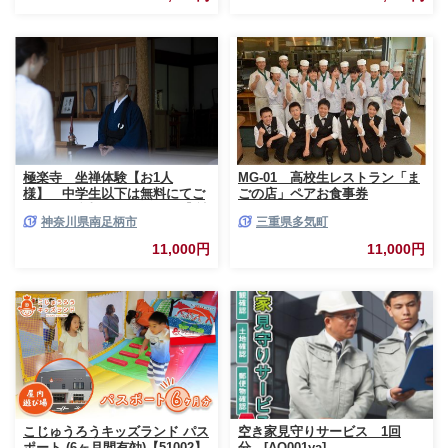
極楽寺 坐禅体験【お1人
MG-01 高校生レストラン「ま
様】 中学生以下は無料にてご
ごの店」ペアお食事券
一緒にご参加いただけます【 神
神奈川県南足柄市
三重県多気町
奈川県 南足柄市 】
11,000円
11,000円
こじゅうろうキッズランド パス
空き家見守りサービス 1回
ポート (6ヶ月間有効)【51002】
分 [AQ001ya]