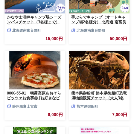
かなやま湖畔キャンプ場シーズ
手ぶらでキャンプ（オートキャ
ンパスチケット（3名様まで）
ンプ場2名様分） 北海道 南富良
北海道 南富良野町 キャンプ か
野町 オートキャンプ キャンプ
北海道南富良野町
北海道南富良野町
なやま湖 宿泊券 入場券 シーズ
かなやま湖 宿泊券 チケット 入
ン券 大浴場 トイレ
場券 体験チケット ドックラン
15,000円
50,000円
0006-55-01 朝霧高原あおぞら
熊本県御船町 熊本県御船町恐竜
ピッツァお食事券 [お好きなピ
博物館観覧チケット（大人3名
ッツァ1枚]
様） 《30日以内に出荷予定(土
静岡県富士宮市
熊本県御船町
日祝除く)》 熊本県御船町恐竜
博物館
6,000円
7,000円