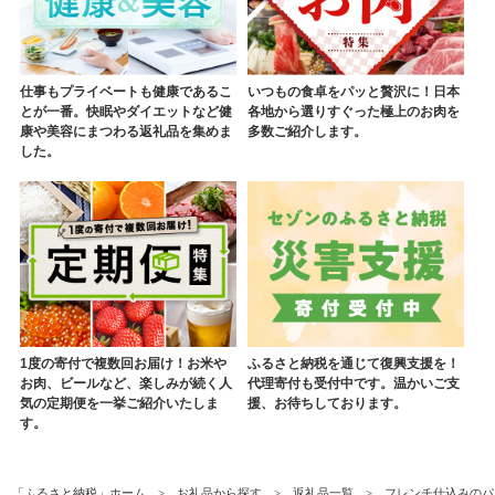
仕事もプライベートも健康であるこ
いつもの食卓をパッと贅沢に！日本
とが一番。快眠やダイエットなど健
各地から選りすぐった極上のお肉を
康や美容にまつわる返礼品を集めま
多数ご紹介します。
した。
1度の寄付で複数回お届け！お米や
ふるさと納税を通じて復興支援を！
お肉、ビールなど、楽しみが続く人
代理寄付も受付中です。温かいご支
気の定期便を一挙ご紹介いたしま
援、お待ちしております。
す。
「ふるさと納税」ホーム
お礼品から探す
返礼品一覧
フレンチ仕込みのパ