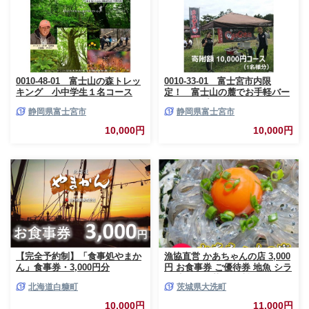
0010-48-01 富士山の森トレッ
0010-33-01 富士宮市内限
キング 小中学生１名コース
定！ 富士山の麓でお手軽バー
ベキュープラン 1万円コース
静岡県富士宮市
静岡県富士宮市
（BBQ1人前）
10,000円
10,000円
【完全予約制】「食事処やまか
漁協直営 かあちゃんの店 3,000
ん」食事券・3,000円分
円 お食事券 ご優待券 地魚 シラ
ス 生シラス丼 漁師料理 旬の魚
北海道白糠町
茨城県大洗町
10,000円
11,000円