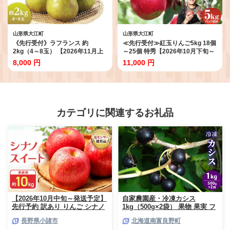
山形県大江町
山形県大江町
《先行受付》ラフランス 約
≪先行受付≫紅玉りんご5kg 18個
2kg（4～8玉） 【2026年11月上
～25個 特秀【2026年10月下旬～
旬頃～発送予定】【山形洋梨】
順次発送予定】 【057-003】
8,000 円
11,000 円
【001-103】
カテゴリに関連するお礼品
【2026年10月中旬～発送予定】
自家農園産・冷凍カシス
先行予約 訳あり りんご シナノ
1kg（500g×2袋） 果物 果実 フ
スイート 約10kg 24～40玉入 家
ルーツ セット 詰め合わせ
長野県小諸市
北海道南富良野町
庭用 フルーツ 果物 甘い 訳あり