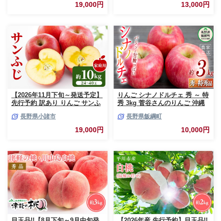
おいしい 林檎
19,000円
13,000円
【2026年11月下旬～発送予定】
りんご シナノドルチェ 秀 ～ 特
先行予約 訳あり りんご サンふ
秀 3kg 菅谷さんのりんご 沖縄
じ 約10kg 24～40玉入 家庭用
県への配送不可 2026年9月下旬
長野県小諸市
長野県飯綱町
フルーツ 果物 甘い おいしい 林
頃から2026年10月上旬頃まで順
檎 リンゴ
次発送予定 令和8年度出荷分 長
19,000円
10,000円
野県 飯綱町 [0790]
目玉品!!【8月下旬～9月中旬発
【2026年産 先行予約】目玉品!!