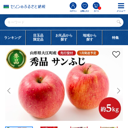
0
メニュー
ログイン
お気に入り
カート
目玉品
お礼品から
地域から
ランキング
特集
限定品
探す
探す