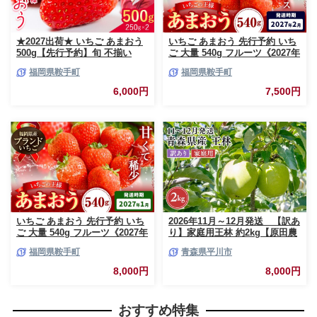
★2027出荷★ いちご あまおう
いちご あまおう 先行予約 いち
500g【先行予約】旬 不揃い
ご 大量 540g フルーツ《2027年
【着日指定不可】《2027年2月
2月上旬-2月末頃出荷》苺 旬 く
福岡県鞍手町
福岡県鞍手町
中旬-3月中旬頃出荷》福岡名産
だもの 果物 福岡県 鞍手町【配
品 果物 くだもの フルーツ いち
送不可地域あり】
6,000円
7,500円
ご 苺 イチゴ【配送不可地域:離
島】
いちご あまおう 先行予約 いち
2026年11月～12月発送 【訳あ
ご 大量 540g フルーツ《2027年
り】家庭用王林 約2kg【原田農
1月上旬-1月末頃出荷》苺 旬 く
園】 家庭用 青森 青森県産 平川
福岡県鞍手町
青森県平川市
だもの 果物 福岡県 鞍手町【配
りんご リンゴ 林檎 くだもの 果
送不可地域あり】
物 フルーツ
8,000円
8,000円
おすすめ特集