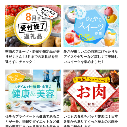
季節のフルーツ・野菜や限定品が盛
暑さが厳しいこの時期にぴったりな
りだくさん！8月までの返礼品を見
アイスやゼリーなど涼しくて美味し
逃さずにチェック！
いスイーツを集めました！
仕事もプライベートも健康であるこ
いつもの食卓をパッと贅沢に！日本
とが一番。快眠やダイエットなど健
各地から選りすぐった極上のお肉を
康や美容にまつわる返礼品を集めま
多数ご紹介します。