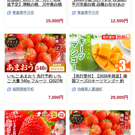
送予定】津軽の桃 川中島白桃
平川市産白桃 品種お任せ(あか
約3kg
つき/まどか/伊達白桃) 約2kg(6-
青森県平川市
青森県平川市
8玉)【今井農園】[hi-0064-003]
15,000円
12,500円
いちご あまおう 先行予約 いち
【先行受付】【2026年発送】南
ご 大量 540g フルーツ《2027年
国フーズのキーツマンゴー 約
3月上旬-3月末頃出荷》苺 旬 く
3kg - 先行予約 沖縄 産地直送
福岡県鞍手町
沖縄県八重瀬町
だもの 果物 福岡県 鞍手町【配
南国フルーツ 旬の味覚 沖縄県
送不可地域あり】
産 国産マンゴー 希少種 オスス
7,000円
29,000円
メ 沖縄県 八重瀬町