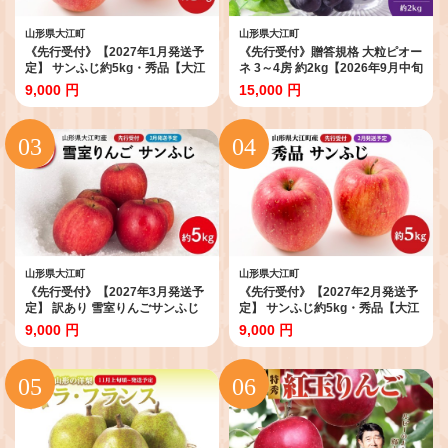
山形県大江町
山形県大江町
《先行受付》【2027年1月発送予
《先行受付》贈答規格 大粒ピオー
定】 サンふじ約5kg・秀品【大江
ネ 3～4房 約2kg【2026年9月中旬
町産・山形りんご・大地農産】
頃～発送予定】【山形ぶどう・大
9,000 円
15,000 円
【028-026】
江町産・小林葡萄園】 【024-
002】
山形県大江町
山形県大江町
《先行受付》【2027年3月発送予
《先行受付》【2027年2月発送予
定】 訳あり 雪室りんごサンふじ
定】 サンふじ約5kg・秀品【大江
約5kg【大江町産・山形りんご・
町産・山形りんご・大地農産】
9,000 円
9,000 円
大地農産】 【028-033】
【028-030】