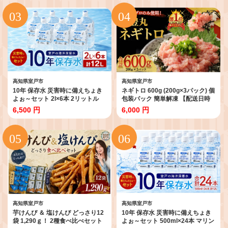
刺身 刺し身 海鮮丼 漬け丼 食べ比
ート クリスマス 贈答品 ギフト 冷
べ 魚 さかな 冷凍 小分け 便利
凍 プレゼント TV メディア グラン
10000円 1万円 高知県 室戸市
プリ受賞 大賞受賞 故郷納税 【送
料無料】
高知県室戸市
高知県室戸市
10年 保存水 災害時に備えちょき
ネギトロ 600g (200g×3パック) 個
よぉ～セット 2l×6本 2リットル
包装パック 簡単解凍 【配送日時
2L マリンゴールド10years ミネ
指定可】 天然マグロ使用 ランキ
6,500 円
6,000 円
ラルウォーター ペットボトル 長
ング ねぎとろ丼 高品質 まぐろ マ
期保存水 備蓄水 備蓄用 非常災害
グロ 鮪 マグロ たたき まぐろたた
備蓄用 災害用 小分け 人気 便利 み
き まぐろのたたき 海鮮 魚介 魚 惣
ねらるうぉーたー 10000円 1万円
菜 小分け 冷凍 個装 便利 簡単 自
10,000円 以下 避難用品 防災グッ
然解凍 個食 父の日 一人暮らし お
ズ 防災 備蓄 災害 震災 高知県 室
手軽 どんぶり ねぎトロ
戸市
高知県室戸市
高知県室戸市
芋けんぴ ＆ 塩けんぴ どっさり12
10年 保存水 災害時に備えちょき
袋 1,290ｇ！ 2種食べ比べセット
よぉ～セット 500ml×24本 マリン