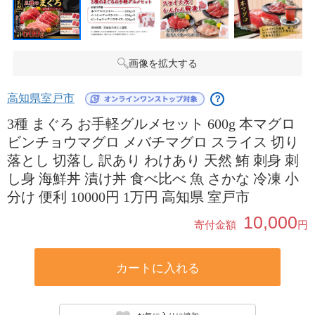
画像を拡大する
高知県室戸市
？
3種 まぐろ お手軽グルメセット 600g 本マグロ
ビンチョウマグロ メバチマグロ スライス 切り
落とし 切落し 訳あり わけあり 天然 鮪 刺身 刺
し身 海鮮丼 漬け丼 食べ比べ 魚 さかな 冷凍 小
分け 便利 10000円 1万円 高知県 室戸市
10,000
寄付金額
円
カートに入れる