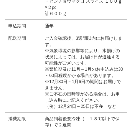
・ビンチョウマグロ スライス １００ｇ
×２pc
計６００ｇ
申込期間
通年
配送期間
ご入金確認後、3週間以内にお届けしま
す。
※気象環境の影響等により、水揚げの
状況によっては、お届け日が遅延する
可能性がございます。
※繁忙期及び11月～1月のお申込みは30
～60日程度かかる場合があります。
※12月30日～1月6日の期間はお届けで
きません。
※ご不在の日時等がある場合は、お申
し込み時にご記入ください。
（例）12月24日～25日は不在 など
消費期限
商品到着後要冷凍（－１８℃以下で保
存）で２週間