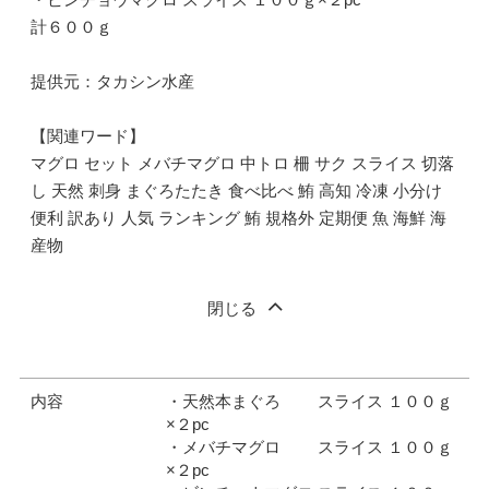
計６００ｇ
提供元：タカシン水産
【関連ワード】
マグロ セット メバチマグロ 中トロ 柵 サク スライス 切落
し 天然 刺身 まぐろたたき 食べ比べ 鮪 高知 冷凍 小分け
便利 訳あり 人気 ランキング 鮪 規格外 定期便 魚 海鮮 海
産物
閉じる
内容
・天然本まぐろ スライス １００ｇ
×２pc
・メバチマグロ スライス １００ｇ
×２pc