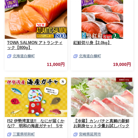
TOWA SALMON アトランティ
紅鮭切り身【2.0kg】
ック【800g】
北海道白糠町
北海道白糠町
11,000円
19,000円
I52 伊勢湾直送!! なにが届くか
【冷蔵】カンパチと真鯛の新鮮
な!? 明和の海産ガチャ! Sサ
お刺身セット少量お試しパック
イズ
N019-YA193
三重県明和町
宮崎県延岡市