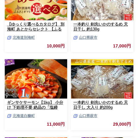
【ゆっくり選べるカタログ】 別
一本釣り 剣先いかのするめ 天
海町 あとからセレクト 【ふる
日干し 約130g
さとギフト】 寄附1万円相当 あ
北海道別海町
山口県萩市
とから選べる！ ギフト いくら
ほたて 海鮮 牛肉 ケーキ アイス
10,000円
17,000円
【BY0000010】（ 後から選べ
る カタログ カタログポイント
カタログギフト あとからカタロ
グ あとからカタログポイント
あとからカタログギフト ふるさ
と納税 ）
ギンサケサーモン【1kg】 小分
一本釣り 剣先いかのするめ 天
け 下処理不要 絶品の「塩締
日干し 大入り 約200g
め」レシピ ふるさと納税 海鮮
北海道白糠町
山口県萩市
サーモン 鮭 魚 銀鮭 刺身 生食
用 さけ サケ ふるさと ランキン
11,000円
29,000円
グ 人気 魚介類 魚介 北海道 白
糠町