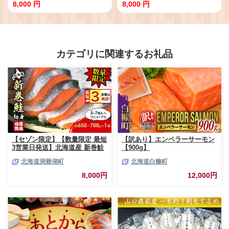
【スピード配送】海洋深層水仕込
ゴールド10years ミネラルウォー
8,000 円
8,000 円
み けんぴ ケンピ 芋けんぴ 芋ケン
ター ペットボトル 長期保存水 備
ピ 塩けんぴ 塩ケンピ 芋 駄菓子 ス
蓄水 備蓄用 非常災害備蓄用 災害
ナック おかし お茶菓子 スイーツ
用 小分け 人気 便利 みねらるうぉ
国産 さつま芋 芋菓子 お菓子 さつ
ーたー 10000円 1万円 10,000円
まいも 和菓子 小分け 小袋 個包装
以下 避難用品 防災グッズ 防災 備
人気 おすすめ 美味しい お気に入
蓄 災害 震災 高知県 室戸市
カテゴリに関連するお礼品
り 高知 手軽 簡単 8000円 送料無
料 高知県 室戸市
【セゾン限定】【数量限定 最短
【訳あり】エンペラーサーモン
3営業日発送】北海道産 新巻鮭
【900g】
低温熟成 切身 1袋 (約650～
北海道洞爺湖町
北海道白糠町
700g/5～7切入) 最短配送 北海
道 秋鮭 小分け 鮭 さけ しゃけ
8,000円
12,000円
シャケ 中塩 海鮮 冷凍 お弁当
真空パック おかず 魚貝類 サー
モン サケ