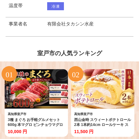
温度帯
冷凍
事業者名
有限会社タカシン水産
室戸市の人気ランキング
高知県室戸市
高知県室戸市
3種 まぐろ お手軽グルメセット
西山金時 スウィートポテトロール
600g 本マグロ ビンチョウマグロ
2本 1本約14cm ロールケーキ ス
メバチマグロ スライス 切り落と
イートポテト 国産 さつまいも ス
10,000 円
11,500 円
し 切落し 訳あり わけあり 天然 鮪
イーツ ケーキ 洋菓子 お菓子 デザ