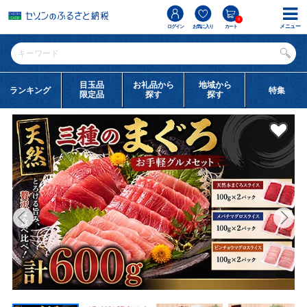
0
メニュー
ログイン
お気に入り
カート
目玉品
お礼品から
地域から
ランキング
特集
限定品
探す
探す