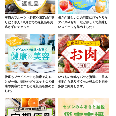
季節のフルーツ・野菜や限定品が盛
暑さが厳しいこの時期にぴったりな
りだくさん！8月までの返礼品を見
アイスやゼリーなど涼しくて美味し
逃さずにチェック！
いスイーツを集めました！
仕事もプライベートも健康であるこ
いつもの食卓をパッと贅沢に！日本
とが一番。快眠やダイエットなど健
各地から選りすぐった極上のお肉を
康や美容にまつわる返礼品を集めま
多数ご紹介します。
した。