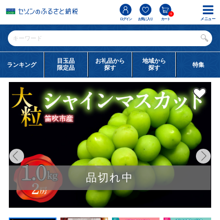
0
メニュー
ログイン
お気に入り
カート
目玉品
お礼品から
地域から
ランキング
特集
限定品
探す
探す
品切れ中