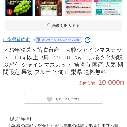
画像を拡大する
山梨県笛吹市
？
＜25年発送＞笛吹市産 大粒シャインマスカッ
ト 1.0㎏以上(2房) 227-001-25y ｜ふるさと納税
ぶどう シャインマスカット 笛吹市 国産 人気 期
間限定 果物 フルーツ 旬 山梨県 送料無料
10,000
寄付金額
円
お気に入りに追加
【商品詳細】
お客様の笑顔を想像しながら長年の経験を継承し未来へ繋