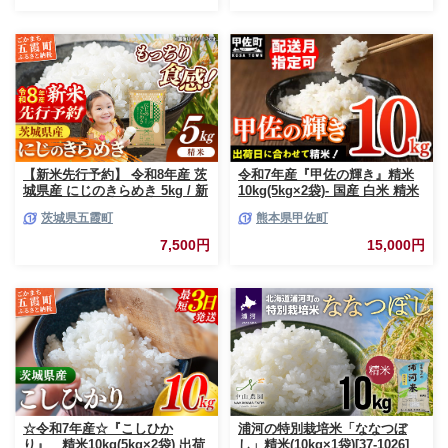
茨城県 五霞町【価格変更AB】
【新米先行予約】 令和8年産 茨
令和7年産『甲佐の輝き』精米
城県産 にじのきらめき 5kg / 新
10kg(5kg×2袋)- 国産 白米 精米
米 先行受付 先行予約 2026年 米
お米 ブレンド米 複数原料米 訳
茨城県五霞町
熊本県甲佐町
お米 精米 旨味 安心 美味しい
あり 厳選 マイスター 生活応援
茨城県 五霞町
ひのひかり 森のくまさん おす
7,500円
15,000円
すめ 熊本県 甲佐町【価格改定
ZO】
☆令和7年産☆『こしひか
浦河の特別栽培米「ななつぼ
り』 精米10kg(5kg×2袋) 出荷
し」精米(10kg×1袋)[37-1026]