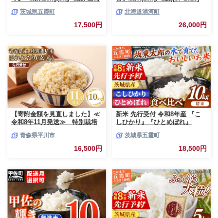
日に合わせて精米 コシヒカリ
茨城県五霞町
北海道浦河町
米 お米 10kg コメ こめ 人気 銘
柄 家計応援 中山産業 家庭用 茨
17,500円
26,000円
城県産 茨城県 五霞町【価格変
更AB】
【寄附金額を見直しました】≪
新米 先行受付 令和8年産 『こ
令和8年11月発送≫ 特別栽培
しひかり』『ひとめぼれ』
米 はれわたり玄米10kg【青森
10kg (各5kg×1袋ずつ) 米 お米
青森県平川市
茨城県五霞町
県 平川市】
白米 コメ こめ 食べ比べセット
コシヒカリ ひとめぼれ 先行予
16,500円
18,500円
約 2026年 人気 家計応援 単一米
茨城県 五霞町