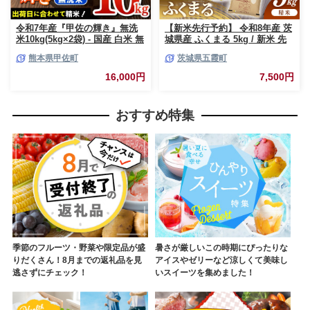
令和7年産『甲佐の輝き』無洗
【新米先行予約】 令和8年産 茨
米10kg(5kg×2袋) - 国産 白米 無
城県産 ふくまる 5kg / 新米 先
洗米 お米 ブレンド米 複数原料
行受付 先行予約 2026年 米 お米
熊本県甲佐町
茨城県五霞町
米 訳あり 厳選 マイスター 生活
精米 特A米 特A 特A評価 旨味
応援 ひのひかり 森のくまさん
安心 美味しい 茨城県 五霞町
16,000円
7,500円
おすすめ 熊本県 甲佐町【価格
改定ZL】
おすすめ特集
季節のフルーツ・野菜や限定品が盛
暑さが厳しいこの時期にぴったりな
りだくさん！8月までの返礼品を見
アイスやゼリーなど涼しくて美味し
逃さずにチェック！
いスイーツを集めました！