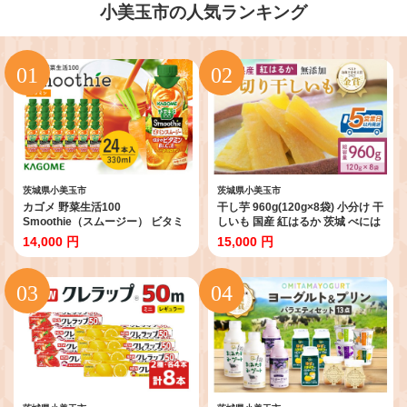
小美玉市の人気ランキング
茨城県小美玉市
茨城県小美玉市
カゴメ 野菜生活100
干し芋 960g(120g×8袋) 小分け 干
Smoothie（スムージー） ビタミ
しいも 国産 紅はるか 茨城 べには
ンスムージー 330ml×24本入 野菜
るか さつまいも サツマイモ お芋
14,000 円
15,000 円
生活 野菜ジュース 紙パック 備蓄
おいも おやつ お菓子 和菓子 和ス
長期保存 砂糖不使用 かごめ
イーツ ほしいも ほし芋 柔らかい
kagome 44-H
ダイエット スイーツ 砂糖不使用
12-AA