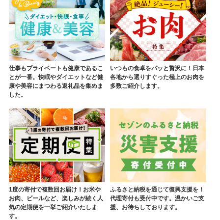
仕事もプライベートも健康であるこ
いつもの食卓をパッと贅沢に！日本
とが一番。快眠やダイエットなど健
各地から選りすぐった極上のお肉を
康や美容にまつわる返礼品を集めま
多数ご紹介します。
した。
1度の寄付で複数回お届け！お米や
ふるさと納税を通じて復興支援を！
お肉、ビールなど、楽しみが続く人
代理寄付も受付中です。温かいご支
気の定期便を一挙ご紹介いたしま
援、お待ちしております。
す。