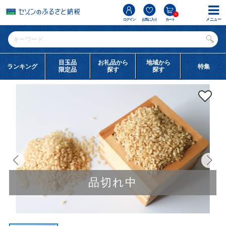
0
メニュー
ログイン
お気に入り
カート
目玉品
お礼品から
地域から
ランキング
特集
限定品
探す
探す
品切れ中