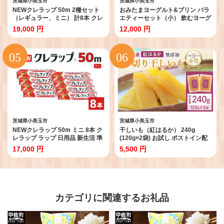
茨城県小美玉市
茨城県小美玉市
NEWクレラップ 50m 2種セット
おみたまヨーグルト&プリン バラ
（レギュラー、ミニ） 計8本 クレ
エティーセット（小） 飲むヨーグ
ラップ ラップ 日用品 新生活 準備
ルト カスタードプリン 詰め合わ
19,000 円
12,000 円
30cm 22cm 50m 30センチ 22セ
せ 健康 スイーツ お取り寄せ お菓
ンチ 50メートル クレラップミニ
子 ギフト 贈答 贈り物 ドリンクタ
お徳用 レギュラー ミニ 使いやす
イプ フルーツ 乳酸菌飲料 低糖 低
い 切りやすい 引き出しやすい パ
カロリー オミタマヨーグルト 1-K
ッと切れる キッチン用品 38-C
茨城県小美玉市
茨城県小美玉市
NEWクレラップ 50m ミニ 8本 ク
干しいも（紅はるか） 240g
レラップ ラップ 日用品 新生活 準
(120g×2袋) お試し ポストイン配
備 22cm 50m 22センチ 50メート
送 ダイエット 小分け 和スイーツ
17,000 円
5,500 円
ル クレラップミニ お徳用 ミニ 使
ギフト プレゼント 国産 茨城県産
いやすい 切りやすい 引き出しや
べにはるか さつまいも サツマイ
すい パッと切れる キッチン用品
モ お芋 おいも おやつ お菓子 干し
台所用品 消耗品 便利 38-B
いも ほしいも ほし芋 鶴田商店
12-AI
カテゴリに関連するお礼品