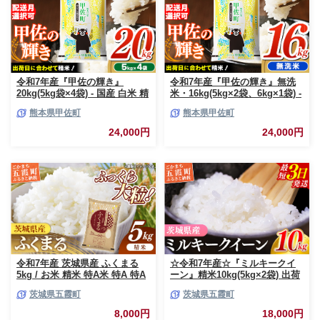
令和7年産『甲佐の輝き』
令和7年産『甲佐の輝き』無洗
20kg(5kg袋×4袋) - 国産 白米 精
米・16kg(5kg×2袋、6kg×1袋) -
米 お米 ブレンド米 複数原料米
国産 白米 無洗米 お米 ブレンド
熊本県甲佐町
熊本県甲佐町
訳あり 厳選 マイスター 生活応
米 複数原料米 訳あり 厳選 マイ
援 ひのひかり 森のくまさん お
スター 生活応援 ひのひかり 森
24,000円
24,000円
すすめ 熊本県 甲佐町【価格改
のくまさん おすすめ 熊本県 甲
定ZR】
佐町【価格改定ZP】
令和7年産 茨城県産 ふくまる
☆令和7年産☆『ミルキークイ
5kg / お米 精米 特A米 特A 特A
ーン』精米10kg(5kg×2袋) 出荷
評価 旨味 安心 美味しい 茨城県
日に合わせて精米 / 米 お米
茨城県五霞町
茨城県五霞町
五霞町【価格改定X】
10kg コメ こめ 人気 銘柄 家計
応援 中山産業 家庭用 茨城県産
8,000円
18,000円