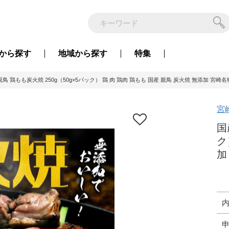
から
探す
地域から
探す
特集
鳥 鶏もも炭火焼 250g（50g×5パック） 鶏 肉 鶏肉 鶏もも 国産 親鳥 炭火焼 無添加 宮崎名
宮
国
ク
加