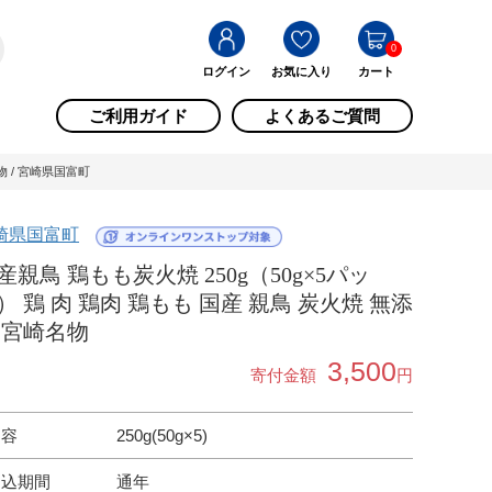
0
ログイン
お気に入り
カート
ご利用ガイド
よくあるご質問
物 / 宮崎県国富町
崎県国富町
産親鳥 鶏もも炭火焼 250g（50g×5パッ
） 鶏 肉 鶏肉 鶏もも 国産 親鳥 炭火焼 無添
 宮崎名物
3,500
寄付金額
円
内容
250g(50g×5)
申込期間
通年