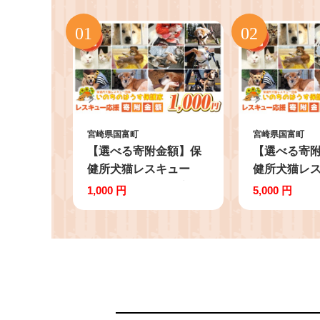
宮崎県国富町
宮崎県国富町
【選べる寄附金額】保
【選べる寄
健所犬猫レスキュー
健所犬猫レ
【返礼品なしのご寄
【返礼品な
1,000 円
5,000 円
附】犬 猫 保護 レスキ
附】犬 猫 保
ュー 動物愛護 返礼品な
ュー 動物愛
し ペット 保護犬 保護
し ペット 保
猫 支援 応援 ボランテ
猫 支援 応援
ィア
ィア