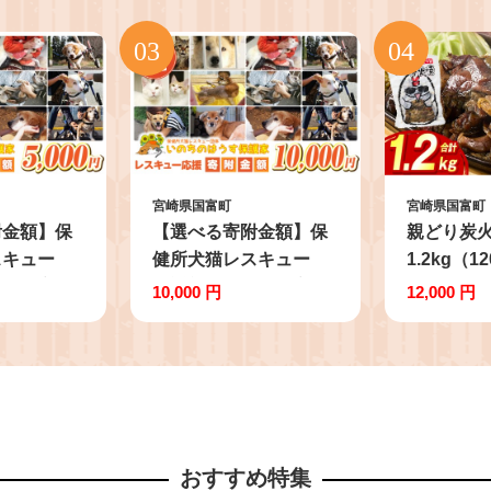
宮崎県国富町
宮崎県国富町
附金額】保
【選べる寄附金額】保
親どり炭
スキュー
健所犬猫レスキュー
1.2kg（1
しのご寄
【返礼品なしのご寄
ク）鶏 鶏
10,000 円
12,000 円
護 レスキ
附】犬 猫 保護 レスキ
炭火焼き鳥
護 返礼品な
ュー 動物愛護 返礼品な
かず 晩酌
護犬 保護
し ペット 保護犬 保護
産品 宮崎
 ボランテ
猫 支援 応援 ボランテ
ィア
おすすめ特集