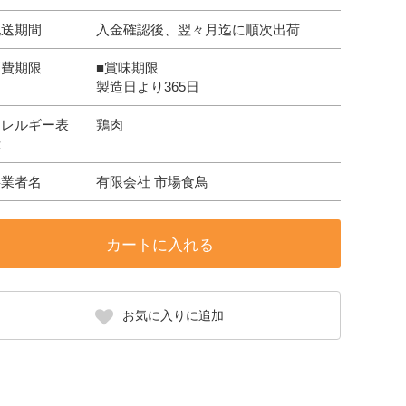
配送期間
入金確認後、翌々月迄に順次出荷
消費期限
■賞味期限
製造日より365日
アレルギー表
鶏肉
示
事業者名
有限会社 市場食鳥
カートに入れる
お気に入りに追加