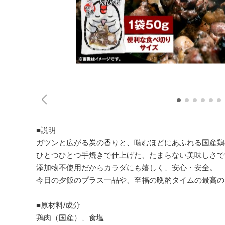
■説明
ガツンと広がる炭の香りと、噛むほどにあふれる国産鶏
ひとつひとつ手焼きで仕上げた、たまらない美味しさで
添加物不使用だからカラダにも嬉しく、安心・安全。
今日の夕飯のプラス一品や、至福の晩酌タイムの最高の
■原材料/成分
鶏肉（国産）、食塩