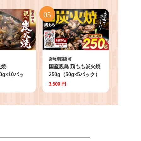
宮崎県国富町
火焼
国産親鳥 鶏もも炭火焼
20g×10パッ
250g（50g×5パック）
肉 国産 親鳥
鶏 肉 鶏肉 鶏もも 国産
3,500 円
 炭火焼き お
親鳥 炭火焼 無添加 宮
 おつまみ 特
崎名物
 名物