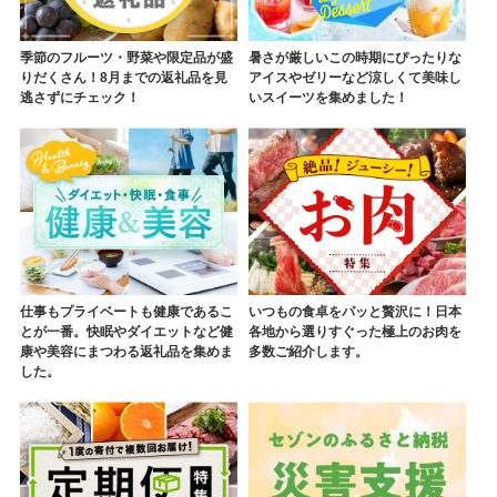
季節のフルーツ・野菜や限定品が盛
暑さが厳しいこの時期にぴったりな
りだくさん！8月までの返礼品を見
アイスやゼリーなど涼しくて美味し
逃さずにチェック！
いスイーツを集めました！
仕事もプライベートも健康であるこ
いつもの食卓をパッと贅沢に！日本
とが一番。快眠やダイエットなど健
各地から選りすぐった極上のお肉を
康や美容にまつわる返礼品を集めま
多数ご紹介します。
した。