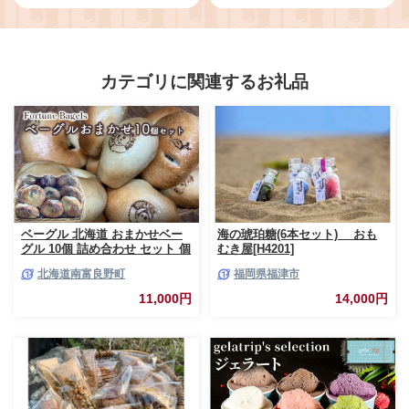
イス 牛乳アイス 西尾 抹茶 根羽村
クリーム ソフトクリーム スイ
ネバーランド 6000円
ーツ デザート 根羽村 ネバーラ
ンド 7000円
カテゴリに関連するお礼品
ベーグル 北海道 おまかせベー
海の琥珀糖(6本セット) おも
グル 10個 詰め合わせ セット 個
むき屋[H4201]
包装 小分け 食べ比べ パン 天然
北海道南富良野町
福岡県福津市
酵母 天然酵母パン ナッツ チョ
コ チーズ レーズン いちじく ベ
11,000円
14,000円
ーコン ソーセージ キャラメル
ゴマ 甘納豆 全粒粉 くるみ