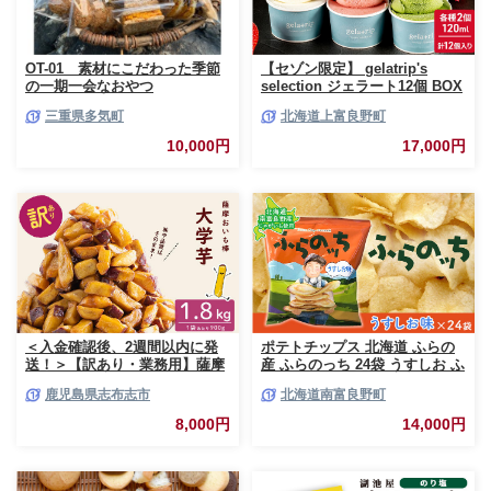
OT-01 素材にこだわった季節
【セゾン限定】 gelatrip's
の一期一会なおやつ
selection ジェラート12個 BOX
北海道 上富良野町 アイス アイ
三重県多気町
北海道上富良野町
スクリーム ジェラート デザー
ト ギフト 贈呈 贈り物 ミルク
10,000円
17,000円
生乳 牛乳 お菓子 スイーツ 冷凍
＜入金確認後、2週間以内に発
ポテトチップス 北海道 ふらの
送！＞【訳あり・業務用】薩摩
産 ふらのっち 24袋 うすしお ふ
おいも棒セット 計
らの農業協同組合 じゃがいも
鹿児島県志布志市
北海道南富良野町
1.8kg(900g×2袋) p8-142-2w
スナック スナック菓子 ポテト
チップ チップス ポテト 芋 菓子
8,000円
14,000円
お菓子 おやつ 箱 農協 ギフト
お土産 ふらのッち ジャガイモ