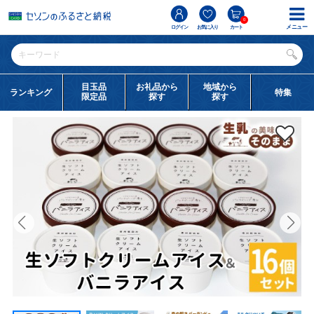
0
メニュー
ログイン
お気に入り
カート
目玉品
お礼品から
地域から
ランキング
特集
限定品
探す
探す