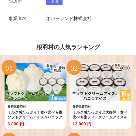
温度帯
冷凍
事業者名
ネバーランド株式会社
根羽村の人気ランキング
長野県根羽村
長野県根羽村
ミルク感たっぷり！食べ比べ★生
ミルク感たっぷりと大好評！食べ
ソフトクリームアイス＆バニラア
比べ★生ソフトクリームアイス＆
イスクリーム 7個セット アイスク
バニラアイスクリーム 16個セッ
6,000 円
12,000 円
リーム 牛乳 ミルク アイス 生乳 搾
ト アイスクリーム アイス バニ
りたて バニラ マダガスカル産 バ
ラ 生乳 牛乳 ミルク 根羽村 ネバ