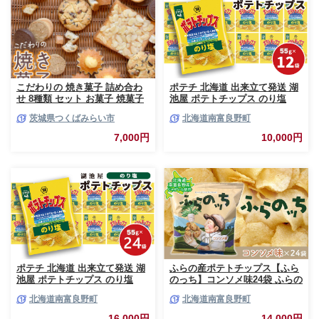
こだわりの 焼き菓子 詰め合わ
ポテチ 北海道 出来立て発送 湖
せ 8種類 セット お菓子 焼菓子
池屋 ポテトチップス のり塩
スイーツ 洋菓子 [BZ03-NT]
55g×12袋 南富良野町振興公社
茨城県つくばみらい市
北海道南富良野町
じゃがいも スナック スナック
菓子 ポテトチップ チップス ポ
7,000円
10,000円
テト 芋 菓子 お菓子 おやつ 大
容量 箱 元祖 ジャガイモ コイケ
ヤ 富良野
ポテチ 北海道 出来立て発送 湖
ふらの産ポテトチップス【ふら
池屋 ポテトチップス のり塩
のっち】コンソメ味24袋 ふらの
55g×24袋 南富良野町振興公社
農業協同組合(南富良野町) ジャ
北海道南富良野町
北海道南富良野町
じゃがいも スナック スナック
ガイモ コンソメ 芋 菓子 スナッ
菓子 ポテトチップ チップス ポ
ク じゃがいも お菓子 ポテチ 1
16,000円
14,000円