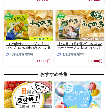
テト 芋 菓子 お菓子 おやつ 大
箱
容量 箱 元祖 ジャガイモ コイケ
ヤ 富良野
ふらの産ポテトチップス【ふら
【3ヵ月に1回お届け】JAふらの
のっち】のり塩味24袋 ふらの農
ポテトチップス【ふらのっち】
業協同組合(南富良野町) ジャガ
コンソメ味24袋 ふらの農業協同
北海道南富良野町
北海道南富良野町
イモ のり塩 芋 菓子 スナック
組合(南富良野町) ジャガイモ コ
じゃがいも お菓子 ポテチ 1箱
ンソメ 芋 菓子 スナック じゃが
14,000円
27,000円
いも お菓子 ポテチ 定期便
おすすめ特集