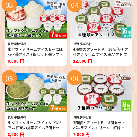
ニラビーンズ 濃厚 根羽村 ネバー
ーランド 12000円
ランド 6000円
長野県根羽村
長野県根羽村
生ソフトクリームアイス＆べにほ
4種類のアソート A 16個入り ア
っぺ苺アイス 7個セット 生ソフト
イスクリーム アイス 生ソフト ブ
クリームアイス 紅ほっぺ いち
ルーベリー 稲武 紅ほっぺ 苺 いち
6,000 円
12,000 円
ご アイスクリーム ソフトクリ
ご 紅ほっぺいちご 西尾抹茶 抹茶
ーム スイーツ デザート 根羽村
牛乳 アイス ミルク 根羽村 ネバー
ネバーランド 6000円
ランド 12000円
長野県根羽村
長野県根羽村
生ソフトクリームアイス＆プレミ
3種類のアソートB 8個セット
アム 西尾の抹茶アイス 7個セット
バニラアイスクリーム 紅ほっ
生ソフトクリームアイス ミルクア
ぺ 西尾の抹茶 いちご アイス
6,000 円
7,000 円