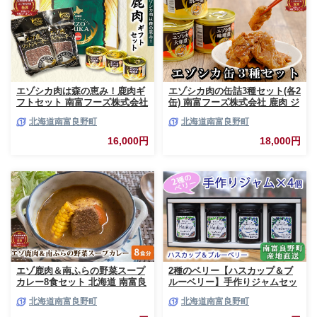
エゾシカ肉は森の恵み！鹿肉ギ
エゾシカ肉の缶詰3種セット(各2
フトセット 南富フーズ株式会社
缶) 南富フーズ株式会社 鹿肉 ジ
鹿肉 ジビエ 鹿 詰め合わせ 肉
ビエ 鹿 詰め合わせ 肉 北海道
北海道南富良野町
北海道南富良野町
北海道 南富良野町 エゾシカ 缶
南富良野町 エゾシカ 缶詰 セッ
詰 セット 詰合せ 贈り物 ギフト
ト 詰合せ 肉の加工品 おかず お
16,000円
18,000円
ジャーキー
弁当 おつまみ 惣菜
エゾ鹿肉＆南ふらの野菜スープ
2種のベリー【ハスカップ＆ブ
カレー8食セット 北海道 南富良
ルーベリー】手作りジャムセッ
野町 エゾシカ 鹿 鹿肉 カレー
ト 各2個 北海道 南富良野町 ジ
北海道南富良野町
北海道南富良野町
スープカレー セット 詰合せ 加
ャム ベリー ハスカップ ブルー
工食品 惣菜 レトルト
ベリー ソース