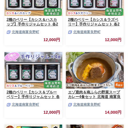
2種のベリー【カシス＆ハスカ
2種のベリー【カシス＆ラズベ
ップ】手作りジャムセット 各2
リー】手作りジャムセット 各2
個 北海道 南富良野町 ジャム カ
個 北海道 南富良野町 ジャム ベ
北海道南富良野町
北海道南富良野町
シス ハスカップ ソース 果実 て
リー カシス ラズベリー ソース
んさい糖 無農薬 ポリフェノー
果実 てんさい糖 無農薬
12,000円
12,000円
ル 鉄分 ビタミン
2種のベリー【カシス＆ブルー
エゾ鹿肉＆南ふらの野菜スープ
ベリー】手作りジャムセット 各
カレー4食セット 北海道 南富良
2個 北海道 南富良野町 ジャム
野町 エゾシカ 鹿 鹿肉 カレー
北海道南富良野町
北海道南富良野町
ベリー カシス ブルーベリー ソ
スープカレー セット 詰合せ 加
ース 果実 てんさい糖 無農薬 甘
工食品 惣菜 レトルト
12,000円
14,000円
酸っぱい