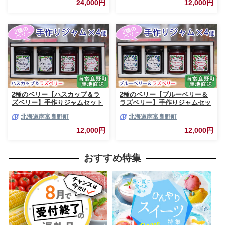
24,000円
12,000円
2種のベリー【ハスカップ＆ラ
2種のベリー【ブルーベリー＆
ズベリー】手作りジャムセット
ラズベリー】手作りジャムセッ
各2個 北海道 南富良野町 ジャ
ト 各2個 北海道 南富良野町 ジ
北海道南富良野町
北海道南富良野町
ム ベリー ハスカップ ラズベリ
ャム ベリー ブルーベリー ラズ
ー ソース カシス てんさい糖 無
ベリー ソース カシス 果実 てん
12,000円
12,000円
農薬 ポリフェノール 鉄分 ビタ
さい糖 無農薬
ミン
おすすめ特集