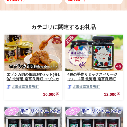
ード発送 たっぷり24缶 さば缶 サ
各3缶)】＜ さば缶 サバ缶 190g 北
バ缶 190g 北海道 国産 北海道産
海道 国産 北海道産 道産 釧之助の
道産 笹谷商店 釧之助 缶詰 魚介 魚
さば缶 水煮 味噌煮 味付 みそ 醤油
介類 海産物 非常食 備蓄 防災 キャ
鯖缶 缶詰 缶詰め 魚介 魚介類 海産
ンプ 常温 人気 ランキング ふるさ
物 非常食 常温 保存食 長期保存 長
と納税 贈答品 景品 粗品 手土産 祝
期保管 備蓄 防災 災害 食料 キャン
カテゴリに関連するお礼品
い ギフト惣菜 和食 弁当 笹谷商店
プ BBQ 健康 美容 キャンプ飯 ア
味噌 みそ 晩酌 父の日 ＞
ソート 食べ比べ EPA ＞
エゾシカ肉の缶詰3種セット(各1
4種の手作りミックスベリージ
缶) 北海道 南富良野町 エゾシカ
ャム 4個 北海道 南富良野町
鹿 鹿肉 肉 お肉 缶詰 セット 詰
ジャム ベリー ソース セット 詰
北海道南富良野町
北海道南富良野町
合せ ジビエ 加工品 北海道産 国
合せ ブルーベリー てんさい糖
産 おつまみ おかず 高たんぱく
酸味 甘味 香り 甘酸っぱい 美味
10,000円
12,000円
低脂肪 鉄分 カレー 味噌 食べや
しい 甘さ控えめ
すい