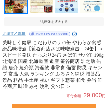
画像を拡大する
北海道乙部町
？
美味しく健康 こだわりのサバ缶 やわらか食感
絶品味噌煮【笹谷商店さば味噌煮缶：24缶】＜
スピード発送 たっぷり24缶 さば缶 サバ缶 190g
北海道 国産 北海道産 道産 笹谷商店 釧之助 缶
詰 魚介 魚介類 海産物 非常食 備蓄 防災 キャン
プ 常温 人気 ランキング ふるさと納税 贈答品
景品 粗品 手土産 祝い ギフト惣菜 和食 弁当 笹
谷商店 味噌 みそ 晩酌 父の日 ＞
29,000
寄付金額
円