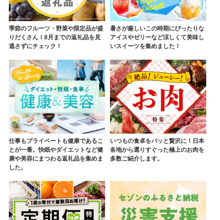
季節のフルーツ・野菜や限定品が盛
暑さが厳しいこの時期にぴったりな
りだくさん！8月までの返礼品を見
アイスやゼリーなど涼しくて美味し
逃さずにチェック！
いスイーツを集めました！
仕事もプライベートも健康であるこ
いつもの食卓をパッと贅沢に！日本
とが一番。快眠やダイエットなど健
各地から選りすぐった極上のお肉を
康や美容にまつわる返礼品を集めま
多数ご紹介します。
した。