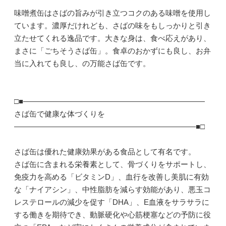
味噌煮缶はさばの旨みが引き立つコクのある味噌を使用し
ています。濃厚だけれども、さばの味をもしっかりと引き
立たせてくれる逸品です。大きな身は、食べ応えがあり、
まさに「ごちそうさば缶」。食卓のおかずにも良し、お弁
当に入れても良し、の万能さば缶です。
□■――――――――――――――――――――――――
さば缶で健康な体づくりを
――――――――――――――――――――――――■□
さば缶は優れた健康効果がある食品として有名です。
さば缶に含まれる栄養素として、骨づくりをサポートし、
免疫力を高める「ビタミンD」、血行を改善し美肌に有効
な「ナイアシン」、中性脂肪を減らす効能があり、悪玉コ
レステロールの減少を促す「DHA」、E血液をサラサラに
する働きを期待でき、動脈硬化や心筋梗塞などの予防に役