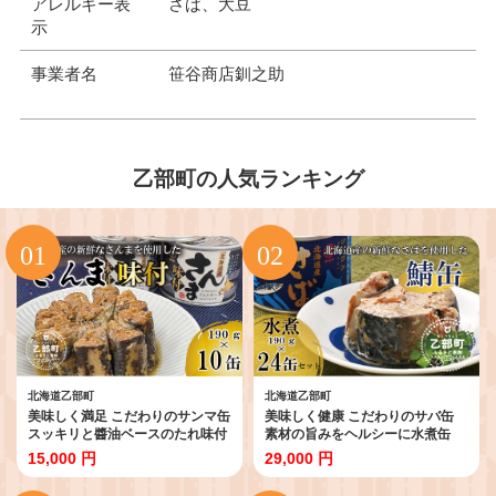
アレルギー表
さば、大豆
示
事業者名
笹谷商店釧之助
乙部町の人気ランキング
北海道乙部町
北海道乙部町
美味しく満足 こだわりのサンマ缶
美味しく健康 こだわりのサバ缶
スッキリと醬油ベースのたれ味付
素材の旨みをヘルシーに水煮缶
き【笹谷商店さんま味付：10缶】
【笹谷商店さば水煮缶：24缶】＜
15,000 円
29,000 円
＜ 家族で10缶 スピード出荷 さん
スピード発送 たっぷり24缶 さば
ま缶 190g 北海道 国産 北海道産
缶 サバ缶 190g 北海道 国産 北海