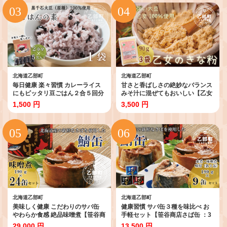
道産 缶詰 魚介 魚介類 海産物 非常
道産 道産 笹谷商店 釧之助 缶詰 魚
食 常温 人気 ランキング ふるさと
介 魚介類 海産物 非常食 備蓄 防災
納税 贈答品 景品 粗品 手土産 祝い
キャンプ 常温 人気 ランキング ふ
ギフト惣菜 和食 弁当 笹谷商店 醤
るさと納税 贈答品 景品 粗品 手土
油 しょうゆ 晩酌 父の日 ＞
産 祝い ギフト惣菜 和食 弁当 笹谷
商店 水煮 塩 晩酌 父の日 ＞
北海道乙部町
北海道乙部町
毎日健康 楽々習慣 カレーライス
甘さと香ばしさの絶妙なバランス
にもピッタリ豆ごはん２合５回分
みそ汁に混ぜてもおいしい【乙女
【豆ごはんの素：1袋】＜ カレー
のきな粉：3袋】＜ 北海道 乙部町
1,500 円
3,500 円
ダイエット 健康 小粒 北海道 道産
国産 大豆 だいず ダイズ 地大豆 大
乙部町 乙部町産 大豆 国産 国産大
莢白乙女 きな粉 きなこ イソフラ
豆 黒千石大豆 黒千石 原種 アント
ボン 栄養 腸活 甘く 香ばしい コク
シアニン ポリフェノール 簡単 豆
常温 送料無料 粗品 景品 プレゼン
ごはん 小分け包装 ＞
ト みそ汁 カレー ヨーグルト 牛乳
＞
北海道乙部町
北海道乙部町
美味しく健康 こだわりのサバ缶
健康習慣 サバ缶３種を味比べ お
やわらか食感 絶品味噌煮【笹谷商
手軽セット【笹谷商店さば缶 ：3
店さば味噌煮缶：24缶】＜ スピ
種9缶セット(水煮・味噌煮・味付
29,000 円
13,500 円