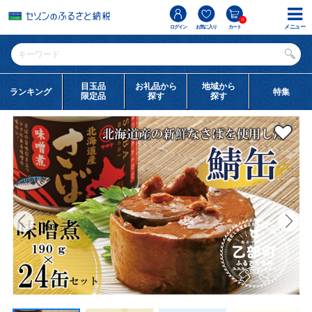
0
メニュー
ログイン
お気に入り
カート
目玉品
お礼品から
地域から
ランキング
特集
限定品
探す
探す