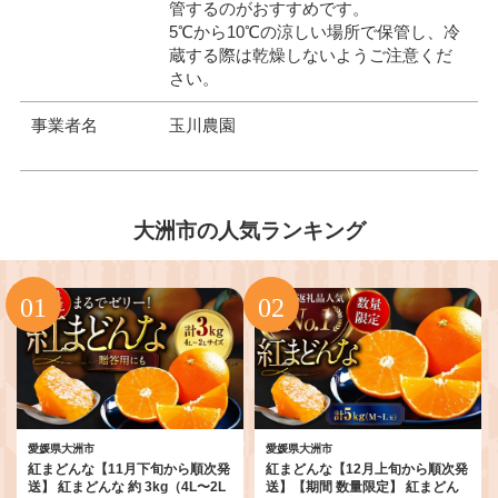
管するのがおすすめです。
5℃から10℃の涼しい場所で保管し、冷
蔵する際は乾燥しないようご注意くだ
さい。
事業者名
玉川農園
大洲市の人気ランキング
愛媛県大洲市
愛媛県大洲市
紅まどんな【11月下旬から順次発
紅まどんな【12月上旬から順次発
送】 紅まどんな 約 3kg（4L〜2L
送】【期間 数量限定】 紅まどん