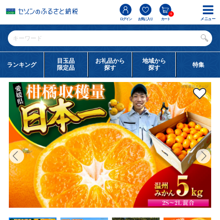
0
メニュー
ログイン
お気に入り
カート
目玉品
お礼品から
地域から
ランキング
特集
限定品
探す
探す