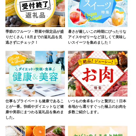
季節のフルーツ・野菜や限定品が盛
暑さが厳しいこの時期にぴったりな
りだくさん！8月までの返礼品を見
アイスやゼリーなど涼しくて美味し
逃さずにチェック！
いスイーツを集めました！
仕事もプライベートも健康であるこ
いつもの食卓をパッと贅沢に！日本
とが一番。快眠やダイエットなど健
各地から選りすぐった極上のお肉を
康や美容にまつわる返礼品を集めま
多数ご紹介します。
した。