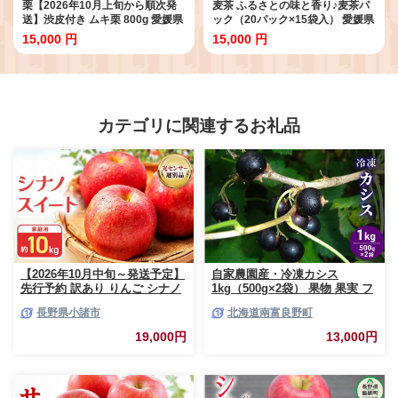
栗【2026年10月上旬から順次発
麦茶 ふるさとの味と香り♪麦茶パ
送】渋皮付き ムキ栗 800g 愛媛県
ック（20パック×15袋入） 愛媛県
大洲市/沢井青果[AGBN036] 栗 ク
大洲市/一般社団法人キタ・マネジ
15,000 円
15,000 円
リ くり 栗ご飯 炊き込みご飯 料理
メント（大洲まちの駅あさもや）
簡単調理 時短 手軽 便利 栗ご飯 く
[AGCP601] 麦茶 お茶 茶葉 ティー
だもの 果物 旬の果物 秋果物 秋の
パック ティータイム おすすめ 人
味覚 フルーツ スイーツ デザート
気 お取り寄せ 送料無料 むぎ茶 ノ
おやつ ふるーつ モンブラン 栗き
ンカフェイン 飲料 水出し 煮出し
んとん タルト 焼き菓子 お菓子作
焙煎 水だし 煮だし 香り 製法 飲用
カテゴリに関連するお礼品
り 生栗 先行予約 おすすめ 人気 お
普段遣い 便利 個包装 味わい 水分
取り寄せ 送料無料 贈答 ギフト
補給 大洲市産 パック
【2026年10月中旬～発送予定】
自家農園産・冷凍カシス
先行予約 訳あり りんご シナノ
1kg（500g×2袋） 果物 果実 フ
スイート 約10kg 24～40玉入 家
ルーツ セット 詰め合わせ
長野県小諸市
北海道南富良野町
庭用 フルーツ 果物 甘い 訳あり
おいしい 林檎
19,000円
13,000円