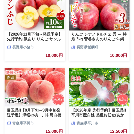
【2026年11月下旬～発送予定】
りんご シナノドルチェ 秀 ～ 特
先行予約 訳あり りんご サンふ
秀 3kg 菅谷さんのりんご 沖縄
じ 約10kg 24～40玉入 家庭用
県への配送不可 2026年9月下旬
長野県小諸市
長野県飯綱町
フルーツ 果物 甘い おいしい 林
頃から2026年10月上旬頃まで順
檎 リンゴ
次発送予定 令和8年度出荷分 長
19,000円
10,000円
野県 飯綱町 [0790]
目玉品!!【8月下旬～9月中旬発
【2026年産 先行予約】目玉品!!
送予定】津軽の桃 川中島白桃
平川市産白桃 品種お任せ(あか
約3kg
つき/まどか/伊達白桃) 約2kg(6-
青森県平川市
青森県平川市
8玉)【今井農園】[hi-0064-003]
15,000円
12,500円