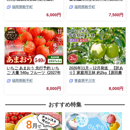
【着日指定不可】《2027年2月
2月上旬-2月末頃出荷》苺 旬 く
福岡県鞍手町
福岡県鞍手町
中旬-3月中旬頃出荷》福岡名産
だもの 果物 福岡県 鞍手町【配
品 果物 くだもの フルーツ いち
送不可地域あり】
6,000円
7,500円
ご 苺 イチゴ【配送不可地域:離
島】
いちご あまおう 先行予約 いち
2026年11月～12月発送 【訳あ
ご 大量 540g フルーツ《2027年
り】家庭用王林 約2kg【原田農
1月上旬-1月末頃出荷》苺 旬 く
園】 家庭用 青森 青森県産 平川
福岡県鞍手町
青森県平川市
だもの 果物 福岡県 鞍手町【配
りんご リンゴ 林檎 くだもの 果
送不可地域あり】
物 フルーツ
8,000円
8,000円
おすすめ特集