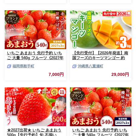
いちご あまおう 先行予約 いち
【先行受付】【2026年発送】南
ご 大量 540g フルーツ《2027年
国フーズのキーツマンゴー 約
3月上旬-3月末頃出荷》苺 旬 く
3kg - 先行予約 沖縄 産地直送
福岡県鞍手町
沖縄県八重瀬町
だもの 果物 福岡県 鞍手町【配
南国フルーツ 旬の味覚 沖縄県
送不可地域あり】
産 国産マンゴー 希少種 オスス
7,000円
29,000円
メ 沖縄県 八重瀬町
★2027出荷★ いちご あまおう
いちご あまおう 先行予約 いち
500g【先行予約】旬 不揃い
ご 大量 540g フルーツ《2027年