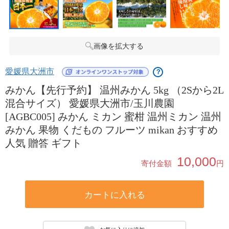
画像を拡大する
愛媛県大洲市
？
みかん【先行予約】 温州みかん 5kg （2Sから2L
混合サイズ） 愛媛県大洲市/玉川農園
[AGBC005] みかん ミカン 蜜柑 温州ミカン 温州
みかん 果物 くだもの フルーツ mikan おすすめ
人気 贈答 ギフト
10,000
寄付金額
円
カートに入れる