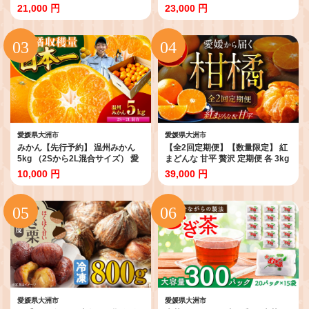
8〜12玉入） 愛媛県大洲市/愛媛た
な M〜L玉サイズ 家庭用約5kg箱
21,000 円
23,000 円
いき農業協同組合[AGAO008] 先
（24玉〜30玉） 愛媛県大洲市/愛
行予約 みかん ミカン 紅マドンナ
媛たいき農協[AGAO009] みかん
旬の果物 冬のくだもの 季節もの
紅マドンナ 旬の果物 冬のくだも
くだもの フルーツ スイーツ デザ
の 季節もの フルーツ スイーツ デ
ート 愛媛県産 大洲市産 産地直送
ザート 愛媛県産 大洲市産 産地直
おすすめ 人気 お取り寄せ 送料無
送 おすすめ 人気 お取り寄せ 送料
料 贈答 ギフト プレゼント 冬ギフ
無料 贈答 ギフト プレゼント 冬ギ
ト お土産 お土産 愛媛県限定栽培
フト お土産 お土産 愛媛県限定栽
特産品
培 特産品
愛媛県大洲市
愛媛県大洲市
みかん【先行予約】 温州みかん
【全2回定期便】【数量限定】 紅
5kg （2Sから2L混合サイズ） 愛
まどんな 甘平 贅沢 定期便 各 3kg
媛県大洲市/玉川農園[AGBC005]
愛媛県大洲市/愛媛たいき農業協同
10,000 円
39,000 円
みかん ミカン 蜜柑 温州ミカン 温
組合[AGAO013] みかん ミカン 甘
州みかん 果物 くだもの フルーツ
平 かんぺい 紅マドンナ 果物 くだ
mikan おすすめ 人気 贈答 ギフト
もの フルーツ 愛媛県産 大洲市産
産地直送 おすすめ 人気 お取り寄
せ 送料無料 贈答 ギフト
愛媛県大洲市
愛媛県大洲市