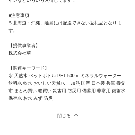
インなどいろいろ入荷してます！
■注意事項
※北海道・沖縄、離島には配送できない返礼品となりま
す。
【提供事業者】
株式会社華
【関連キーワード】
水 天然水 ペットボトル PET 500ml ミネラルウォーター
飲料水 軟水 おいしい天然水 非加熱 国産 日本製 兵庫 養父
市 まとめ買い 箱買い 災害用 防災用 備蓄用 非常用 備蓄水
保存水 お水 みず 防災
閉じる