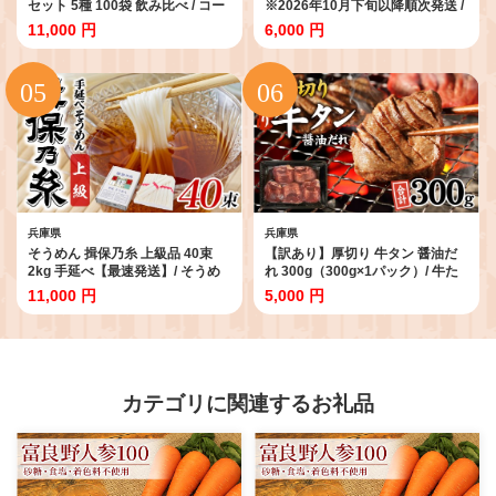
セット 5種 100袋 飲み比べ / コー
※2026年10月下旬以降順次発送 /
ヒー 淡路島 こーひー コーヒー 珈
甘栗 栗 くり あまぐり クリ 兵庫
11,000 円
6,000 円
琲 coffee ko-hi- KO-HI- co-hi-
兵庫県 特選大粒栗 大粒 おやつ お
CO-HI- COFFEE ドリップ ドリッ
菓子 スイーツ 栗好き 焼き栗 焼き
プコーヒー ドリップバッグ 珈琲
マロン こだわり製法 新栗
大容量 ギフト 淡路 兵庫県 飲み物
ドリップコーヒー ドリップ珈琲
どりっぷ ドリップパック 飲み物
のみもの 飲料
兵庫県
兵庫県
そうめん 揖保乃糸 上級品 40束
【訳あり】厚切り 牛タン 醤油だ
2kg 手延べ【最速発送】/ そうめ
れ 300g（300g×1パック）/ 牛た
ん ギフト お取り寄せ 乾麺 手延べ
ん タン ぎゅうたん 厚切り牛タン
11,000 円
5,000 円
にゅうめん 素麺 麺類 夕飯 簡単調
タン元 タン中 肉 にく 冷凍 やわら
理 冷やし レシピ 備蓄 グルメ 離乳
か 味付 味付け タレ 簡単調理 牛肉
食 アレンジ 洋風 チャンプル 温か
肉 訳あり牛タン 不揃い 小分け 焼
いそうめん ぶっかけ 歳暮 中元
肉 BBQ キャンプ 人気 おすすめ
ランキング 時短 300 兵庫県
カテゴリに関連するお礼品