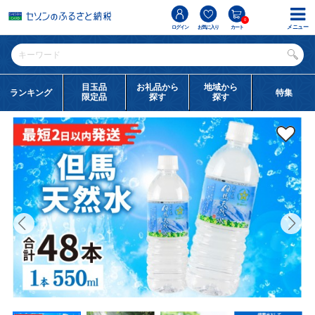
0
メニュー
ログイン
お気に入り
カート
目玉品
お礼品から
地域から
ランキング
特集
限定品
探す
探す