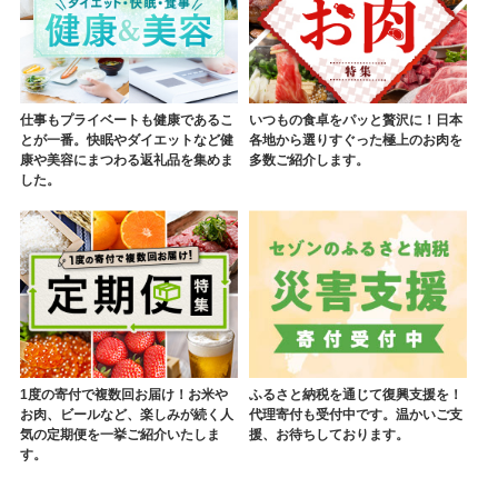
仕事もプライベートも健康であるこ
いつもの食卓をパッと贅沢に！日本
とが一番。快眠やダイエットなど健
各地から選りすぐった極上のお肉を
康や美容にまつわる返礼品を集めま
多数ご紹介します。
した。
1度の寄付で複数回お届け！お米や
ふるさと納税を通じて復興支援を！
お肉、ビールなど、楽しみが続く人
代理寄付も受付中です。温かいご支
気の定期便を一挙ご紹介いたしま
援、お待ちしております。
す。