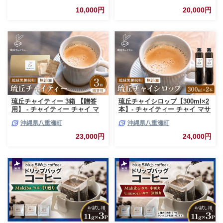
さと納税 10000円 [AF142ya]
おすすめ 無添加 無農薬 黒糖 国
10,000円
20,000円
産 自然の恵み 優しい 味わい 沖
縄県 八重瀬町【価格改定】
琉丘チャイティー 3箱 【贈答
琉丘チャイシロップ【300ml×2
用】 - チャイティー チャイ マ
本】- チャイティー チャイ マサ
サラチャイ スパイス 本格的 こ
ラチャイ スパイス 本格的 こだ
沖縄県八重瀬町
沖縄県八重瀬町
だわり チャイ ティーパック お
わり チャイ シロップ お手軽 簡
手軽 簡単 人気 おすすめ 無添加
単 人気 おすすめ 無添加 無農薬
23,000円
24,000円
無農薬 黒糖 国産 自然の恵み 優
黒糖 国産 自然の恵み 優しい 味
しい 味わい 沖縄県 八重瀬町
わい 沖縄県 八重瀬町【価格改
【価格改定】
定】