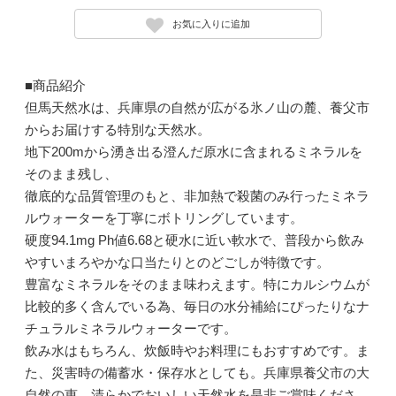
お気に入りに追加
■商品紹介
但馬天然水は、兵庫県の自然が広がる氷ノ山の麓、養父市
からお届けする特別な天然水。
地下200mから湧き出る澄んだ原水に含まれるミネラルを
そのまま残し、
徹底的な品質管理のもと、非加熱で殺菌のみ行ったミネラ
ルウォーターを丁寧にボトリングしています。
硬度94.1mg Ph値6.68と硬水に近い軟水で、普段から飲み
やすいまろやかな口当たりとのどごしが特徴です。
豊富なミネラルをそのまま味わえます。特にカルシウムが
比較的多く含んでいる為、毎日の水分補給にぴったりなナ
チュラルミネラルウォーターです。
飲み水はもちろん、炊飯時やお料理にもおすすめです。ま
た、災害時の備蓄水・保存水としても。兵庫県養父市の大
自然の恵、清らかでおいしい天然水を是非ご賞味くださ