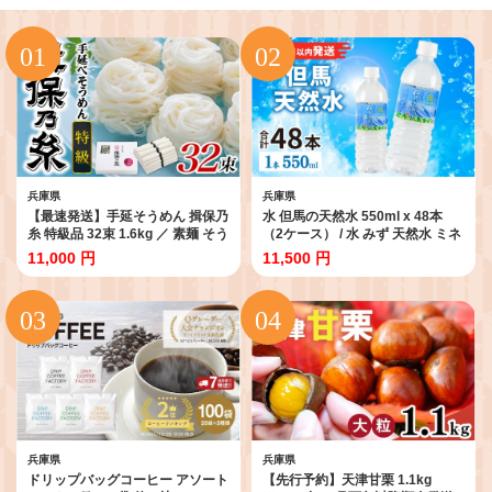
兵庫県
兵庫県
【最速発送】手延そうめん 揖保乃
水 但馬の天然水 550ml x 48本
糸 特級品 32束 1.6kg ／ 素麺 そう
（2ケース） / 水 みず 天然水 ミネ
めん 揖保乃糸 手延べそうめん に
ラルウォーター 飲料 飲料水 飲み
11,000 円
11,500 円
ゅうめん にゅう麺 麺 のし ギフト
水 飲料水 軟水 おいしい天然水 備
お歳暮
蓄水 地震 ウォーター ソフトドリ
ンク ペットボトル PET 550ml 非
加熱 国産 日本製 兵庫県 防災用 備
蓄用 非常用 まとめ買い
兵庫県
兵庫県
ドリップバッグコーヒー アソート
【先行予約】天津甘栗 1.1kg