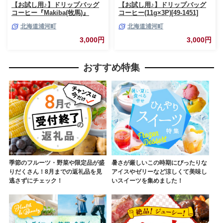
【お試し用♪】ドリップバッグ
【お試し用♪】ドリップバッグ
コーヒー『Makiba(牧馬)』
コーヒー(11g×3P)[49-1451]
11g×3P[49-1449]
北海道浦河町
北海道浦河町
3,000円
3,000円
おすすめ特集
季節のフルーツ・野菜や限定品が盛
暑さが厳しいこの時期にぴったりな
りだくさん！8月までの返礼品を見
アイスやゼリーなど涼しくて美味し
逃さずにチェック！
いスイーツを集めました！