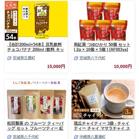
しみ 3回
しみ 6回
【合計200ml×54本】豆乳飲料
和紅茶 つゆひかり 50個 セット
チョコバナナ 200ml /飲料 キッ
( 2g × 10個 × 5個 ) [AF003ya]
コーマン 健康 チョコレート バ
茨城県五霞町
茨城県八千代町
ナナチョコ 豆乳 豆乳飲料 大豆
パック セット 定番 おやつ 飲み
15,000円
10,000円
切り おすすめ 茨城県 五霞町
【価格改定】
松田製茶 の フルーツ ティーバ
琉丘チャイティー 3袋 - チャイ
ッグ セット フルーツティー 紅
ティー チャイ マサラチャイ ス
茶 和紅茶 茶 フルーツ 果物 リ
パイス 本格的 こだわり チャイ
茨城県八千代町
沖縄県八重瀬町
ラックス 疲労回復 ティー ふる
ティーパック お手軽 簡単 人気