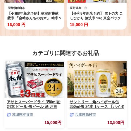
長野県飯山市
長野県飯山市
【令和8年新米予約】皇室新嘗献
【令和8年新米予約】 雪下の力 こ
穀米 「金崎さんちのお米」 精米 5
しひかり 無洗米 5kg 真空パック
㎏ 《2026年10月中旬より順次発
《2026年11月出荷》｜長野県 飯
16,000 円
15,000 円
送》コシヒカリ ｜長野県 飯山市
山市 信州 米 お米 栄養 健康 コメ
新米 お米 米 コメ ごはん 白米 こ
こしひかり 真空 無洗（Cs-002）
しひかり 減農薬 おいしい オスス
メ （Co-001）
カテゴリに関連するお礼品
アサヒスーパードライ 350ml缶
サントリー 角ハイボール缶
24本 ビール 缶ビール 酒 お酒
350ml缶 24本 1ケース 【ハイボ
アルコール 辛口
ール ウイスキー お酒 兵庫
茨城県守谷市
兵庫県高砂市
県 高砂市 ふるさと納税】
15,000円
13,500円