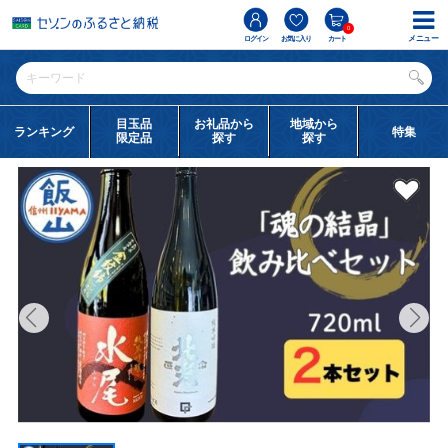
0
メニュー
ログイン
お気に入り
カート
目玉品
お礼品から
地域から
ランキング
特集
限定品
探す
探す