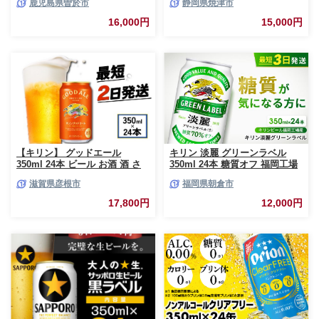
鹿児島県曽於市
静岡県焼津市
v02
ッポロ サッポロビール 黒ラベ
ル 350ml 24缶 焼津
16,000円
15,000円
【キリン】 グッドエール
キリン 淡麗 グリーンラベル
350ml 24本 ビール お酒 酒 さ
350ml 24本 糖質オフ 福岡工場
け キリン 麒麟 KIRIN エール 麦
産 お酒 ビール キリンビール 発
滋賀県彦根市
福岡県朝倉市
芽 ホップ 麦酒 Beer 缶ビール
泡酒 送料無料 ギフト 内祝い ケ
350ml 24缶 キリンビール アル
ース
17,800円
12,000円
コール 滋賀県 彦根市