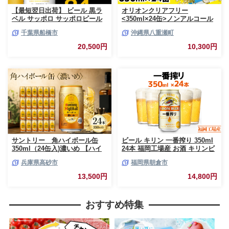
【最短翌日出荷】 ビール 黒ラ
オリオンクリアフリー
ベル サッポロ サッポロビール
<350ml×24缶>ノンアルコール
350ml 24本 酒 お酒 1ケース 1
ビール - ノンアルコール オリオ
千葉県船橋市
沖縄県八重瀬町
箱 おすすめ 人気 ギフト 贈答
ン クリア フリー プリン体ゼロ
24 ケース
糖質ゼロ カロリーゼロ 爽快な
20,500円
10,300円
うまさ 炭酸 350ml 24缶 スッキ
リ 飲みやすい おすすめ 沖縄県
八重瀬町【価格改定YF】
サントリー 角ハイボール缶
ビール キリン 一番搾り 350ml
350ml（24缶入)濃いめ 【ハイ
24本 福岡工場産 お酒 キリンビ
ボール ウイスキー お酒 兵
ール 送料無料 生ビール ギフト
兵庫県高砂市
福岡県朝倉市
庫県 高砂市 ふるさと納税】
内祝い ケース 一番搾り麦汁 麦
100％ すみきった味わい
13,500円
14,800円
おすすめ特集