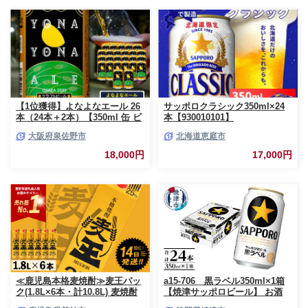
【1位獲得】よなよなエール 26
サッポロクラシック350ml×24
本（24本＋2本）【350ml 缶 ビ
本【930010101】
ール びーる お酒 さけ BBQ 飲
大阪府泉佐野市
北海道恵庭市
み比べ 晩酌 高評価 家計応援 特
別規格 ヤッホーブルーイング】
18,000円
17,000円
G3897-1
≪鹿児島本格麦焼酎≫麦王パッ
a15-706 黒ラベル350ml×1箱
ク(1.8L×6本・計10.8L) 麦焼酎
【焼津サッポロビール】 お酒
お酒 セット【岩川醸造】A393-
ビール 缶ビール アルコール サ