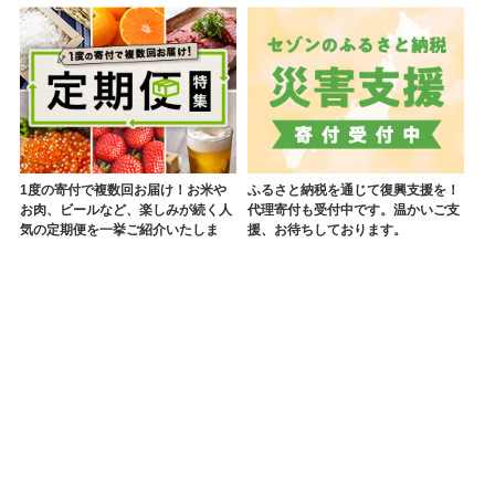
1度の寄付で複数回お届け！お米や
ふるさと納税を通じて復興支援を！
お肉、ビールなど、楽しみが続く人
代理寄付も受付中です。温かいご支
気の定期便を一挙ご紹介いたしま
援、お待ちしております。
す。
「ふるさと納税」ホーム
お礼品から探す
返礼品一覧
天の美禄・豪雪地の純
利用規約
プライバシーポリシー
セキュリティポリシー
Cookieポリシー