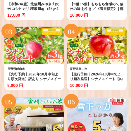
【令和7年産】北信州みゆき 幻の
【5種 15個】もちもち食感の＼ 信
米 コシヒカリ 精米 5kg （5kg×1
州の味 おやき ／《着日指定》 | 郷
袋） | お米 米 コメ こしひかり ご
土料理 おやき もちもち 長野 人気
17,000 円
10,000 円
飯 おいしい おすすめ 信州 長野県
お取り寄せ おすすめ (Ar-002)
飯山市 (7-73A)
長野県飯山市
長野県飯山市
【先行予約丨2026年10月中旬よ
【先行予約丨2026年10月中旬よ
り順次発送】訳あり シナノスイー
り順次発送】シナノスイート【約
ト【約3kg(6〜14玉)】(At-020)丨
3kg (6〜12玉)】(At-011)丨長野県
8,000 円
10,000 円
長野県 飯山市 おすすめ ランキン
飯山市 おすすめ ランキング おい
グ おいしい 高評価 大人気 先取り
しい 高評価 大人気 先取り 産地直
産地直送 りんご 訳あり 規格外
送 りんご