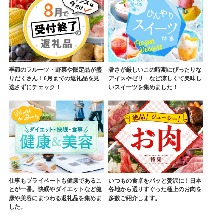
季節のフルーツ・野菜や限定品が盛
暑さが厳しいこの時期にぴったりな
りだくさん！8月までの返礼品を見
アイスやゼリーなど涼しくて美味し
逃さずにチェック！
いスイーツを集めました！
仕事もプライベートも健康であるこ
いつもの食卓をパッと贅沢に！日本
とが一番。快眠やダイエットなど健
各地から選りすぐった極上のお肉を
康や美容にまつわる返礼品を集めま
多数ご紹介します。
した。