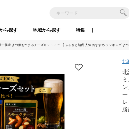
から
探す
地域から
探す
特集
十勝産 よつ葉おつまみチーズセット ミニ 【 ふるさと納税 人気 おすすめ ランキング よつ葉 
北
北
ミ
ン
ー
レ
勝