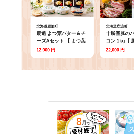
北海道鹿追町
北海道鹿追町
鹿追 よつ葉バター＆チ
十勝産豚の
ーズAセット 【 よつ葉
コン 1kg【
バター よつ葉加塩バタ
十勝 ブロック
12,000 円
22,000 円
ー 加塩 バター 北海道
ーコン 惣菜 
バター 国産バター 有塩
ず 冷凍 便利
バター 乳製品 十勝 生
タ 簡単調理
乳100% 朝食 パン ホー
朝食 晩ごは
ムベーカリー 普段使い
大容量 厚切
国産 有塩 よつば スト
レシピ 簡単 
ック 料理 北海道 鹿追
北海道 鹿追町
町 送料無料 ふるさと納
SKD004
税 人気 おすすめ ラン
キング 加工食品 乳製品
チーズ チェダー ゴーダ