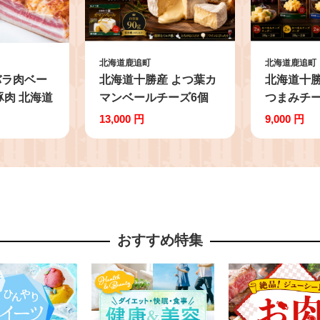
北海道鹿追町
北海道鹿追町
バラ肉ベー
北海道十勝産 よつ葉カ
北海道十勝
 豚肉 北海道
マンベールチーズ6個
つまみチー
 熟成 ベ
【 ふるさと納税 人気
ニ 【 ふ
13,000 円
9,000 円
弁当 おか
おすすめ ランキング よ
気 おすす
 食卓 パス
つ葉 カマンベール カマ
よつ葉 加
 おつまみ
ンベールチーズ 加工食
チーズ チ
ん サラダ
品 乳製品 チーズ 贈答
スモークチ
り 加工肉
プレゼント 贈り物 ギフ
み 贈答 
燻製 国産
ト セット 北海道産 十
り物 ギフ
おすすめ特集
 】
勝産 北海道 鹿追町 送
海道産 十
料無料 】 SKA032
鹿追町 送
SKA024