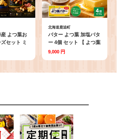
北海道鹿追町
産 よつ葉お
バター よつ葉 加塩バタ
ズセット ミ
ー 4個 セット 【 よつ葉
るさと納税 人
バター よつ葉加塩バタ
9,000 円
め ランキング
ー 加塩 バター 北海道
工食品 乳製品
バター 国産バター 有塩
ェダー ゴーダ
バター 乳製品 十勝 生
ーズ おつま
乳100% 朝食 パン ホー
プレゼント 贈
ムベーカリー 普段使い
ト セット 北
国産 有塩 よつば スト
勝産 北海道
ック 料理 北海道 鹿追
料無料 】
町 送料無料 ふるさと納
税 人気 おすすめ ラン
キング 】 SKA025