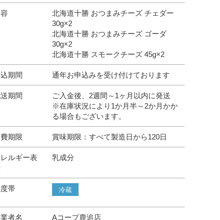
内容
北海道十勝 おつまみチーズ チェダー
30g×2
北海道十勝 おつまみチーズ ゴーダ
30g×2
北海道十勝 スモークチーズ 45g×2
申込期間
通年お申込みを受け付けております
配送期間
ご入金後、2週間～1ヶ月以内に発送
※在庫状況により1か月半～2か月かか
る場合もございます。
消費期限
賞味期限：すべて製造日から120日
アレルギー表
乳成分
示
温度帯
冷蔵
事業者名
Aコープ鹿追店