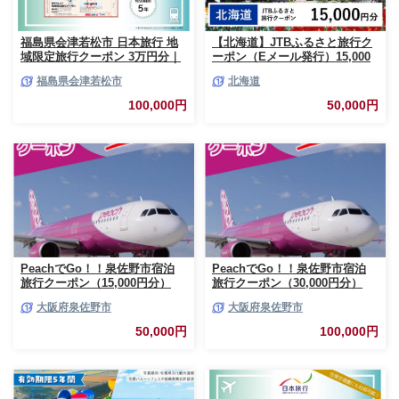
福島県会津若松市 日本旅行 地
【北海道】JTBふるさと旅行ク
域限定旅行クーポン 3万円分｜
ーポン（Eメール発行）15,000
トラベルクーポン 納税チケット
円分 北海道 旅行 クーポン トラ
福島県会津若松市
北海道
旅行 宿泊券 ホテル 観光 旅行
ベル 宿泊 観光 体験 国内旅行 E
旅行券 交通費 体験 宿泊 夏休み
メール発行 デジタル 利用券 人
100,000円
50,000円
冬休み 家族旅行 ひとり旅 カッ
気 おすすめ JTBW015T
プル 夫婦 親子 会津若松旅行
[0819]
PeachでGo！！泉佐野市宿泊
PeachでGo！！泉佐野市宿泊
旅行クーポン（15,000円分）
旅行クーポン（30,000円分）
【宿泊 旅行 ホテル トラベル】
【宿泊 旅行 ホテル トラベル】
大阪府泉佐野市
大阪府泉佐野市
050F082
100F019
50,000円
100,000円