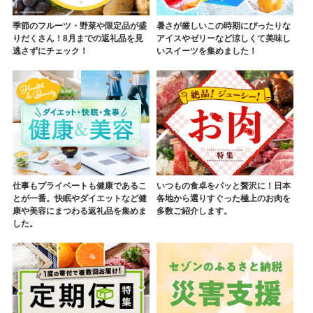
季節のフルーツ・野菜や限定品が盛
暑さが厳しいこの時期にぴったりな
りだくさん！8月までの返礼品を見
アイスやゼリーなど涼しくて美味し
逃さずにチェック！
いスイーツを集めました！
仕事もプライベートも健康であるこ
いつもの食卓をパッと贅沢に！日本
とが一番。快眠やダイエットなど健
各地から選りすぐった極上のお肉を
康や美容にまつわる返礼品を集めま
多数ご紹介します。
した。