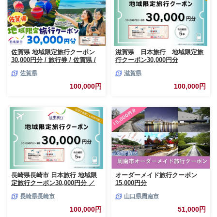
佐賀県 地域限定旅行クーポン
滋賀県 日本旅行 地域限定旅
30,000円分 / 旅行券 / 佐賀県 /
行クーポン30,000円分
日本旅行 [41AAAB002]
佐賀県
滋賀県
100,000円
100,000円
長崎県長崎市 日本旅行 地域限
オーダーメイド旅行クーポン
定旅行クーポン30,000円分 ／
15,000円分
チケット 旅行 宿泊券 ホテル 観
長崎県長崎市
山口県周南市
光 旅行 旅行券 長崎県 長崎市
長崎市旅行
100,000円
51,000円