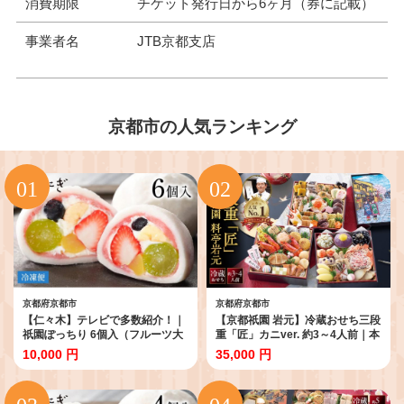
消費期限
チケット発行日から6ヶ月（券に記載）
事業者名
JTB京都支店
京都市の人気ランキング
京都府京都市
京都府京都市
【仁々木】テレビで多数紹介！｜
【京都祇園 岩元】冷蔵おせち三段
祇園ぽっちり 6個入（フルーツ大
重「匠」カニver. 約3～4人前｜本
福/祇をんににぎ）［ 京都 祇園 ス
格 料亭おせち 毎年完売必至 人気
10,000 円
35,000 円
イーツ お菓子 人気 おすすめ フル
［ 京都 祇園 老舗 料亭 完売必至の
ーツ 果物 くだもの おいしい 可愛
大人気おせち おすすめ 三段重 3人
い いちご あまおう ぶどう 栗 ギフ
4人 2027 正月 お祝い おせち お節