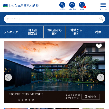
0
メニュー
ログイン
お気に入り
カート
目玉品
お礼品から
地域から
ランキング
特集
限定品
探す
探す