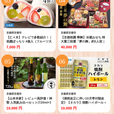
ト プレゼント 贈答 お取り寄せ ］
京おせち 京料理 グルメ お取り寄
せ 通販 送料無料 ふるさと納税 ］
京都府京都市
京都府京都市
【仁々木】テレビで多数紹介！｜
【京都祇園 華舞】冷蔵おせち 特
祇園ぽっちり 4個入（フルーツ大
大重三段重「夢の舞」約5人前｜
福/祇をんににぎ）［ 京都 祇園 ス
本格料亭おせち 豪華 華やか 贅沢
7,000 円
40,000 円
イーツ お菓子 人気 おすすめ フル
大人気 [ 京都 祇園 料亭 おせち 8.5
ーツ 果物 くだもの おいしい 可愛
寸三段重 57品 5人 和洋 京料理 お
い いちご あまおう ぶどう 栗 ギフ
すすめ グルメ 正月 2027 お節 お
ト プレゼント 贈答 お取り寄せ ］
せち料理 お取り寄せ 通販 年内配
送 送料無料 ふるさと納税 ]
京都府京都市
京都府京都市
【山本本家】レビュー高評価！神
《酒税改正に伴い10月寄付額改
聖 人気飲み比べセット(720ml×3
定》【タカラ】焼酎ハイボール＜
本)｜京都 日本酒 ブランド 人気セ
レモン＞ 24本セット 350ml ［ 京
10,000 円
10,000 円
ット［1純米酒 2特別純米原酒(超
都 宝酒造 焼酎 ハイボール レモン