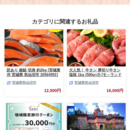
辛口) 3純米吟醸酒 人気 おすすめ
キレ味爽快 人気 おすすめ 酎ハイ
お酒 ギフト プレゼント 贈答 お取
チューハイ サワー レモンサワー
り寄せ 通販 送料無料 ふるさと納
お酒 晩酌 お取り寄せ 通販 送料無
税］
料 ふるさと納税 ］
カテゴリに関連するお礼品
訳あり 銀鮭 切身 約2kg [宮城東
大人気！ 牛タン 厚切り牛タン
洋 宮城県 気仙沼市 20564991]
塩味 1kg (500g×2) [モ～ランド
鮭 魚介類 海鮮 訳アリ 規格外
宮城県 気仙沼市 20564660] 肉
宮城県気仙沼市
宮城県気仙沼市
不揃い さけ サケ 鮭切身 シャケ
牛肉 精肉 牛たん 牛タン塩 牛た
切り身 冷凍 家庭用 おかず 弁当
ん塩 冷凍 焼肉 BBQ アウトドア
12,500円
16,000円
支援 サーモン 銀鮭切り身 魚 わ
バーベキュー 厚切り タン
けあり