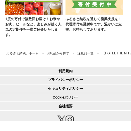
1度の寄付で複数回お届け！お米や
ふるさと納税を通じて復興支援を！
お肉、ビールなど、楽しみが続く人
代理寄付も受付中です。温かいご支
気の定期便を一挙ご紹介いたしま
援、お待ちしております。
す。
「ふるさと納税」ホーム
お礼品から探す
返礼品一覧
【HOTEL THE 
利用規約
プライバシーポリシー
セキュリティポリシー
Cookieポリシー
会社概要
© 2020 CREDIT SAISON CO., LTD.