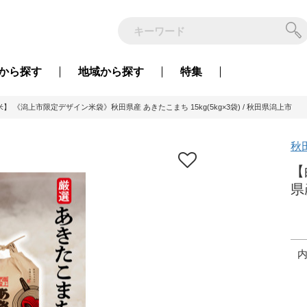
から
探す
地域から
探す
特集
】 《潟上市限定デザイン米袋》秋田県産 あきたこまち 15kg(5kg×3袋) / 秋田県潟上市
秋
【
県