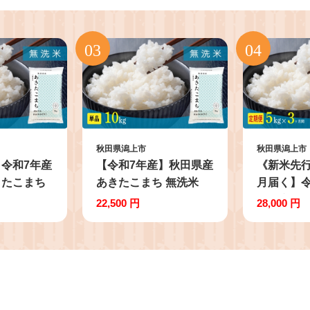
秋田県潟上市
秋田県潟上市
令和7年産
【令和7年産】秋田県産
《新米先
きたこまち
あきたこまち 無洗米
月届く】令
便3回
10kg 5kg×2 秋田のこ
田県産あき
22,500 円
28,000 円
5kg 秋田
まち農場 潟上市
洗米 定期便
 潟上市
回 計15k
ち農場 潟