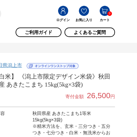
0
ログイン
お気に入り
カート
ご利用ガイド
よくあるご質問
田県潟上市
白米】 《潟上市限定デザイン米袋》秋田
産 あきたこまち 15kg(5kg×3袋)
26,500
寄付金額
円
内容
秋田県産 あきたこまち1等米
15kg(5kg×3袋)
※精米方法を、玄米・三分つき・五分
つき・七分つき・白米・無洗米からお