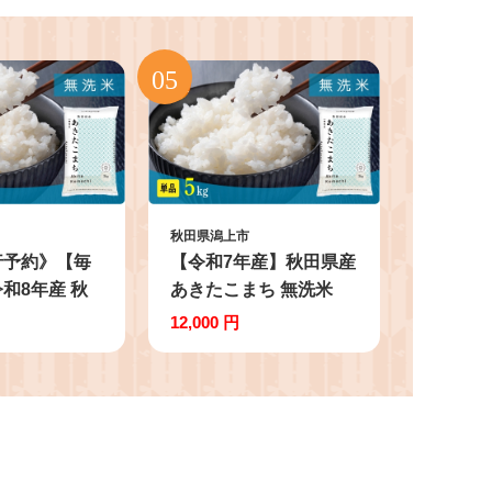
秋田県潟上市
行予約》【毎
【令和7年産】秋田県産
和8年産 秋
あきたこまち 無洗米
たこまち 無
5kg 5kg×1 秋田のこま
12,000 円
3回 5kg×3
ち農場 潟上市
g 秋田のこま
上