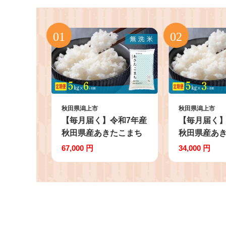
秋田県潟上市
秋田県潟上市
【毎月届く】令和7年産
【毎月届く】
秋田県産あきたこまち
秋田県産あ
無洗米 定期便6回
無洗米 定期
67,000 円
34,000 円
5kg×6回 計30kg 秋田
5kg×3回 計1
のこまち農場 潟上市
のこまち農場