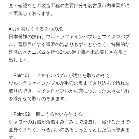
査・確認などの製造工程の主要部分を名古屋市内事業所に
て実施しております。
■肌を美しくする２つの泡
日本発祥の技術、ウルトラファインバブルとマイクロバブ
ル。普段目にする通常の泡よりもずっと小さく、特異的な
洗浄のメカニズムを持つ2つの泡で肌本来の美しさを引き
出します。
・Point 01 ファインバブルが汚れを取りのぞく
ウルトラファインバブルが毛穴の奥まで入り込んで汚れを
取りのぞき、マイクロバブルが毛穴につまった大きな汚れ
を浮かせて取りのぞきます。
・Point 02 肌にうるおいを与える
シャワーのお湯が角層すみずみまで浸透し、浴びるだけで
全身くまなく、うるおいのあるしっとりとした肌へ導きま
す。