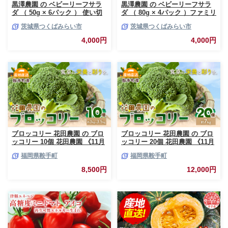
黒澤農園 の ベビーリーフサラ
黒澤農園 の ベビーリーフサラ
ダ （ 50g × 6パック ） 使い切
ダ （ 80g × 4パック ）ファミリ
りサイズ ベビーリーフ サラダ
ーサイズ ベビーリーフ サラダ
茨城県つくばみらい市
茨城県つくばみらい市
生野菜 食べやすい 若葉 使い切
生野菜 食べやすい 若葉 ファミ
り 旬 新鮮 国産 彩り 大容量
リー 旬 新鮮 国産 彩り 大容量
4,000円
4,000円
[DS01-NT]
[DS02-NT]
ブロッコリー 花田農園 の ブロ
ブロッコリー 花田農園 の ブロ
ッコリー 10個 花田農園 《11月
ッコリー 20個 花田農園 《11月
上旬-3月末頃出荷》福岡県 鞍手
上旬-3月末頃出荷》福岡県 鞍手
福岡県鞍手町
福岡県鞍手町
町 ぶろっこりー 野菜 ブロッコ
町 ぶろっこりー 野菜 ブロッコ
リー 産地直送 送料無料
リー 産地直送 送料無料
8,500円
12,000円