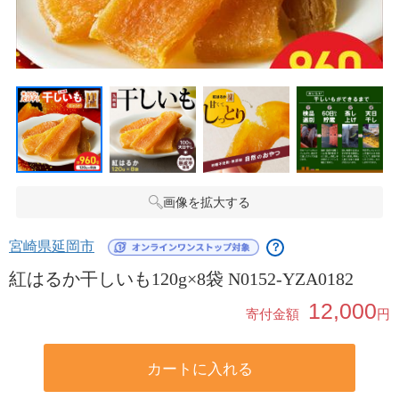
画像を拡大する
宮崎県延岡市
？
紅はるか干しいも120g×8袋 N0152-YZA0182
12,000
寄付金額
円
カートに入れる