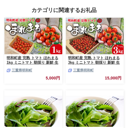
カテゴリに関連するお礼品
明和町産 完熟 トマト ほれまる
明和町産 完熟 トマト ほれまる
1kg ミニトマト 朝採り 新鮮 生
3kg ミニトマト 朝採り 新鮮 生
鮮 野菜 あっさり
鮮 野菜 あっさり
三重県明和町
三重県明和町
5,000円
15,000円