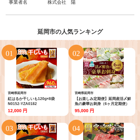
事業者名
株式会社 陽
延岡市の人気ランキング
宮崎県延岡市
宮崎県延岡市
紅はるか干しいも120g×8袋
【お楽しみ定期便】延岡産活〆鮮
N0152-YZA0182
魚の豪華お刺身（6ヶ月定期便）
N019-YF073
12,000 円
95,000 円