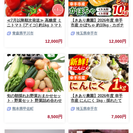
≪7月以降順次発送≫ 高糖度 ミ
【きあり農園】2026年度 幸手
ニトマト [アイコ] 約1kg トマト
市産 かぼちゃ 約10kg - カボチ
とまと プチトマト 高品質 野菜
ャ 南瓜 くり大将 くり将軍 産地
青森県平川市
埼玉県幸手市
やさい 減農薬 お取り寄せ 青森
直送 野菜 ベジタブル 美味しい
県 平川市 平川 【hi-0016-003】
おいしい 緑黄色野菜 大容量 国
12,000円
12,000円
産 おすすめ 送料無料 埼玉県 幸
手市
旬の朝採れお野菜おまかせセッ
【きあり農園】2026年度 幸手
ト - 野菜セット 野菜詰め合わせ
市産 にんにく 1kg - 採れたて
新鮮 フレッシュ 旬の野菜 朝採
ニンニク ガーリック 産地直送
熊本県甲佐町
埼玉県幸手市
れ 国産 熊本県産 お任せ 何が入
野菜 ベジタブル 美味しい おい
っているかはお楽しみ 7種類前
しい 根菜 スタミナ 大蒜 生にん
8,500円
7,000円
後 おすすめ 熊本県 甲佐町【価
にく 国産 おすすめ 送料無料 埼
格改定】
玉県 幸手市