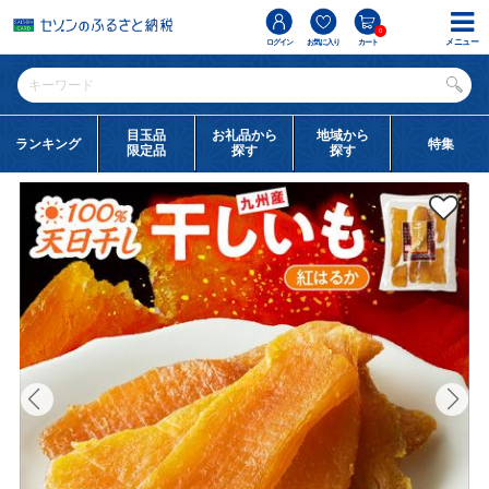
0
メニュー
ログイン
お気に入り
カート
目玉品
お礼品から
地域から
ランキング
特集
限定品
探す
探す