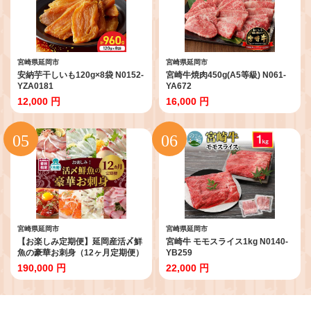
宮崎県延岡市
宮崎県延岡市
安納芋干しいも120g×8袋 N0152-
宮崎牛焼肉450g(A5等級) N061-
YZA0181
YA672
12,000 円
16,000 円
宮崎県延岡市
宮崎県延岡市
【お楽しみ定期便】延岡産活〆鮮
宮崎牛 モモスライス1kg N0140-
魚の豪華お刺身（12ヶ月定期便）
YB259
N019-YYG0191
190,000 円
22,000 円