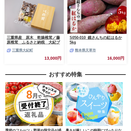
三重県産 原木 乾燥椎茸／藤
S050-010_鏡さんちの紅はるか
原椎茸 ふるさと納税 大紀ブ
5kg
ランド お取り寄せグルメ キ
三重県大紀町
熊本県天草市
ノコ きのこ 三重県 大紀町
13,000円
16,000円
おすすめ特集
季節のフルーツ・野菜や限定品が盛
暑さが厳しいこの時期にぴったりな