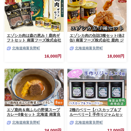
エゾシカ肉は森の恵み！鹿肉ギ
エゾシカ肉の缶詰3種セット(各2
フトセット 南富フーズ株式会社
缶) 南富フーズ株式会社 鹿肉 ジ
鹿肉 ジビエ 鹿 詰め合わせ 肉
ビエ 鹿 詰め合わせ 肉 北海道
北海道南富良野町
北海道南富良野町
北海道 南富良野町 エゾシカ 缶
南富良野町 エゾシカ 缶詰 セッ
詰 セット 詰合せ 贈り物 ギフト
ト 詰合せ 肉の加工品 おかず お
16,000円
18,000円
ジャーキー
弁当 おつまみ 惣菜
エゾ鹿肉＆南ふらの野菜スープ
2種のベリー【ハスカップ＆ブ
カレー8食セット 北海道 南富良
ルーベリー】手作りジャムセッ
野町 エゾシカ 鹿 鹿肉 カレー
ト 各2個 北海道 南富良野町 ジ
北海道南富良野町
北海道南富良野町
スープカレー セット 詰合せ 加
ャム ベリー ハスカップ ブルー
工食品 惣菜 レトルト
ベリー ソース
24,000円
12,000円