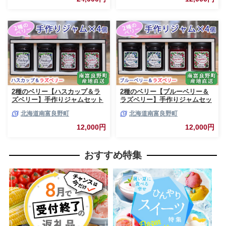
2種のベリー【ハスカップ＆ラ
2種のベリー【ブルーベリー＆
ズベリー】手作りジャムセット
ラズベリー】手作りジャムセッ
各2個 北海道 南富良野町 ジャ
ト 各2個 北海道 南富良野町 ジ
北海道南富良野町
北海道南富良野町
ム ベリー ハスカップ ラズベリ
ャム ベリー ブルーベリー ラズ
ー ソース カシス てんさい糖 無
ベリー ソース カシス 果実 てん
12,000円
12,000円
農薬 ポリフェノール 鉄分 ビタ
さい糖 無農薬
ミン
おすすめ特集