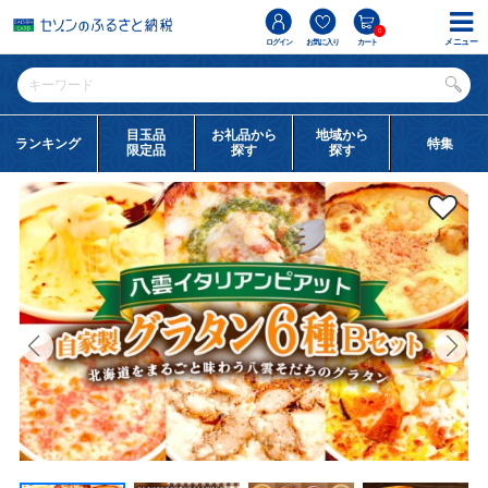
0
メニュー
ログイン
お気に入り
カート
目玉品
お礼品から
地域から
ランキング
特集
限定品
探す
探す