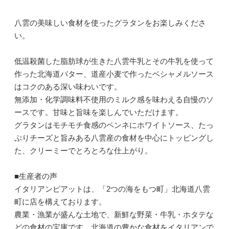
八雲の美味しい食材を使ったグラタンをお楽しみくださ
い。
低温殺菌した脂肪球が生きた八雲牛乳とその牛乳を使って
作った北海道バター、道産小麦で作ったベシャメルソース
はコクのある深い味わいです。
無添加・化学調味料不使用のミルク感を味わえる自慢のソ
ースです。甘味と旨味を楽しんでいただけます。
グラタンはモチモチ食感のペンネにホワイトソース、たっ
ぷりチーズと旨みある八雲産の食材を中心にトッピングし
た、クリーミーでとろとろな仕上がり。
■生産者の声
イタリアンピアットは、「2つの海をもつ町」北海道八雲
町に店を構えております。
農業・漁業が盛んな土地で、新鮮な野菜・牛乳・ホタテな
どの食材の宝庫です。北海道の豊かな食材をイタリアンで