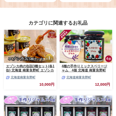
カテゴリに関連するお礼品
エゾシカ肉の缶詰3種セット(各1
4種の手作りミックスベリージ
缶) 北海道 南富良野町 エゾシカ
ャム 4個 北海道 南富良野町
鹿 鹿肉 肉 お肉 缶詰 セット 詰
ジャム ベリー ソース セット 詰
北海道南富良野町
北海道南富良野町
合せ ジビエ 加工品 北海道産 国
合せ ブルーベリー てんさい糖
産 おつまみ おかず 高たんぱく
酸味 甘味 香り 甘酸っぱい 美味
10,000円
12,000円
低脂肪 鉄分 カレー 味噌 食べや
しい 甘さ控えめ
すい