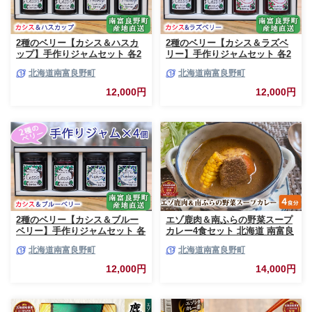
2種のベリー【カシス＆ハスカ
2種のベリー【カシス＆ラズベ
ップ】手作りジャムセット 各2
リー】手作りジャムセット 各2
個 北海道 南富良野町 ジャム カ
個 北海道 南富良野町 ジャム ベ
北海道南富良野町
北海道南富良野町
シス ハスカップ ソース 果実 て
リー カシス ラズベリー ソース
んさい糖 無農薬 ポリフェノー
果実 てんさい糖 無農薬
12,000円
12,000円
ル 鉄分 ビタミン
2種のベリー【カシス＆ブルー
エゾ鹿肉＆南ふらの野菜スープ
ベリー】手作りジャムセット 各
カレー4食セット 北海道 南富良
2個 北海道 南富良野町 ジャム
野町 エゾシカ 鹿 鹿肉 カレー
北海道南富良野町
北海道南富良野町
ベリー カシス ブルーベリー ソ
スープカレー セット 詰合せ 加
ース 果実 てんさい糖 無農薬 甘
工食品 惣菜 レトルト
12,000円
14,000円
酸っぱい