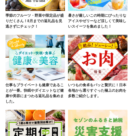
季節のフルーツ・野菜や限定品が盛
暑さが厳しいこの時期にぴったりな
りだくさん！8月までの返礼品を見
アイスやゼリーなど涼しくて美味し
逃さずにチェック！
いスイーツを集めました！
仕事もプライベートも健康であるこ
いつもの食卓をパッと贅沢に！日本
とが一番。快眠やダイエットなど健
各地から選りすぐった極上のお肉を
康や美容にまつわる返礼品を集めま
多数ご紹介します。
した。