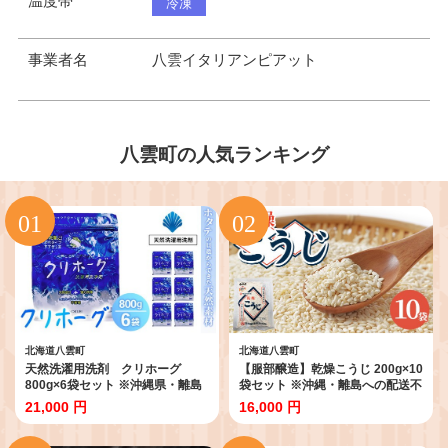
温度帯
冷凍
事業者名
八雲イタリアンピアット
八雲町の人気ランキング
北海道八雲町
北海道八雲町
天然洗濯用洗剤 クリホーグ
【服部醸造】乾燥こうじ 200g×10
800g×6袋セット ※沖縄県・離島
袋セット ※沖縄・離島への配送不
への配送不可
可
21,000 円
16,000 円