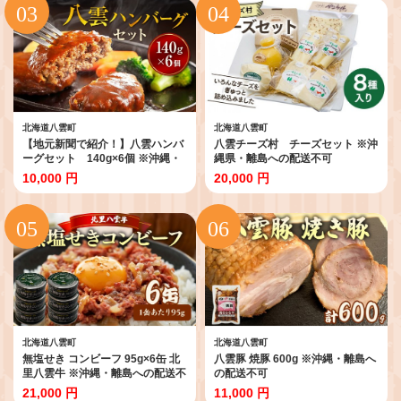
北海道八雲町
北海道八雲町
【地元新聞で紹介！】八雲ハンバ
八雲チーズ村 チーズセット ※沖
ーグセット 140g×6個 ※沖縄・
縄県・離島への配送不可
離島への配送不可
10,000 円
20,000 円
北海道八雲町
北海道八雲町
無塩せき コンビーフ 95g×6缶 北
八雲豚 焼豚 600g ※沖縄・離島へ
里八雲牛 ※沖縄・離島への配送不
の配送不可
可
21,000 円
11,000 円