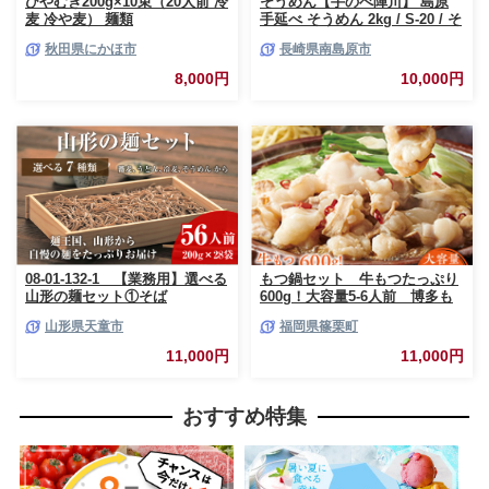
ひやむぎ200g×10束（20人前 冷
そうめん【手のべ陣川】 島原
麦 冷や麦） 麺類
手延べ そうめん 2kg / S-20 / そ
うめん 島原そうめん 手延べ 麺
秋田県にかほ市
長崎県南島原市
素麺 そうめん 手延べそうめん
素麺 乾麺 麺 そうめん 島原そう
8,000円
10,000円
めん そうめん ソーメン ソーメ
ン 手延べ 麺 素麺 ソーメン / 南
島原市 / ながいけ[SCH020]
08-01-132-1 【業務用】選べる
もつ鍋セット 牛もつたっぷり
山形の麺セット①そば
600g！大容量5-6人前 博多も
（200g×28袋）
つ鍋やまや 国産牛もつ 篠栗
山形県天童市
福岡県篠栗町
町本社 AZ039
11,000円
11,000円
おすすめ特集