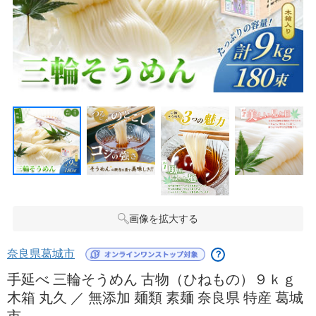
画像を拡大する
奈良県葛城市
？
手延べ 三輪そうめん 古物（ひねもの）９ｋｇ
木箱 丸久 ／ 無添加 麺類 素麺 奈良県 特産 葛城