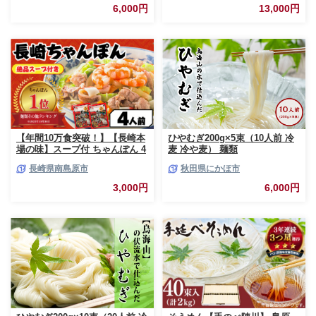
6,000円
13,000円
【年間10万食突破！】【長崎本
ひやむぎ200g×5束（10人前 冷
場の味】スープ付 ちゃんぽん 4
麦 冷や麦） 麺類
食 / ちゃんぽん チャンポン 長
長崎県南島原市
秋田県にかほ市
崎 スープ 乾麺 麺 とんこつ / 南
島原市 / こじま製麺 [SAZ005]
3,000円
6,000円