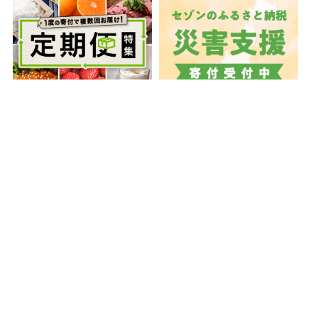
1度の寄付で複数回お届け！お米や
ふるさと納税を通じて復興支援を！
お肉、ビールなど、楽しみが続く人
代理寄付も受付中です。温かいご支
気の定期便を一挙ご紹介いたしま
援、お待ちしております。
す。
「ふるさと納税」ホーム
お礼品から探す
返礼品一覧
手延べ 三輪そうめん
利用規約
プライバシーポリシー
セキュリティポリシー
Cookieポリシー