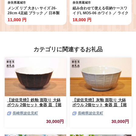
奈良県葛城市
奈良県葛城市
メンズ リブ 大きい サイズ 26-
組み合わせて使える収納ケースワ
28cm 4足組 ブラック ／ 日本製
イドL MOS-06 ホワイト ／ ライク
抗菌 防臭 紳士 靴下 ソックス ビジ
イット like-it 引き出し 収納 ケー
11,000 円
18,000 円
ネス カジュアル SEKマーク 取得
ス 日本製
ふるさと納税 奈良県 葛城市
カテゴリに関連するお礼品
【波佐見焼】鉄釉 面取り 大鉢
【波佐見焼】灰釉 面取り 大鉢
ボウル 2個セット 食器 皿 【堀
ボウル 2個セット 食器 皿 【堀
江陶器】 [JD164]
江陶器】 [JD163]
長崎県波佐見町
長崎県波佐見町
30,000円
30,000円