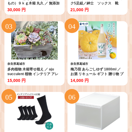
もの）９ｋｇ木箱 丸久 ／ 無添加
ク5足組／紳士 ソックス 靴
麺類 素麺 奈良県 特産 葛城市
下 くつ下 メンズ 男性 ビジ
30,000 円
21,000 円
ネス カジュアル 消臭 ギフ
ト おしゃれ
奈良県葛城市
奈良県葛城市
多肉植物 木箱寄せ植え ／ aju
梅乃宿 あらごしゆず 1800ml ／
succulent 植物 インテリア アレ
お酒 リキュール ギフト 贈り物 プ
ンジ ガーデニング 15種 そのまま
レゼント 人気 メーカー直送 柚子
15,000 円
14,000 円
飾れる プレゼント ギフト 奈良県
デザート ロック ストレート 奈良
葛城市
県 葛城市