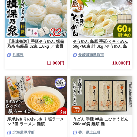
【最速発送】手延そうめん 揖保
そうめん 島原 手延べ そうめん
乃糸 特級品 32束 1.6kg ／ 素麺
50g×60束 計 3kg /そうめん 島
そうめん 揖保乃糸 手延べそう
原 手延べ 素麺 麺 乾麺 上級品
兵庫県
長崎県南島原市
めん にゅうめん にゅう麺 麺 の
そうめん 素麺 麺 乾麺 島原そう
し ギフト お歳暮
めん ソーメン 手延べ 乾麺 手延
11,000円
10,000円
べそうめん 島原そうめん めん
麺 長期保存 災害対策 物価高応
援 / 南島原市 / こじま製麺
[SAZ023]
厚岸あさりのあっさり 塩ラーメ
うどん 手延 半生 こびきうどん
ン 3個 ラーメン 麺類
200g×6袋 麺類 麺
北海道厚岸町
香川県土庄町