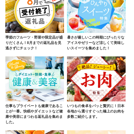
季節のフルーツ・野菜や限定品が盛
暑さが厳しいこの時期にぴったりな
りだくさん！8月までの返礼品を見
アイスやゼリーなど涼しくて美味し
逃さずにチェック！
いスイーツを集めました！
仕事もプライベートも健康であるこ
いつもの食卓をパッと贅沢に！日本
とが一番。快眠やダイエットなど健
各地から選りすぐった極上のお肉を
康や美容にまつわる返礼品を集めま
多数ご紹介します。
した。