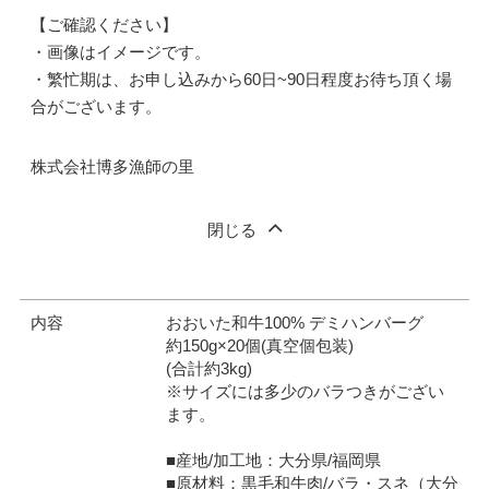
【ご確認ください】
・画像はイメージです。
・繁忙期は、お申し込みから60日~90日程度お待ち頂く場
合がございます。
株式会社博多漁師の里
閉じる
内容
おおいた和牛100% デミハンバーグ
約150g×20個(真空個包装)
(合計約3kg)
※サイズには多少のバラつきがござい
ます。
■産地/加工地：大分県/福岡県
■原材料：黒毛和牛肉/バラ・スネ（大分