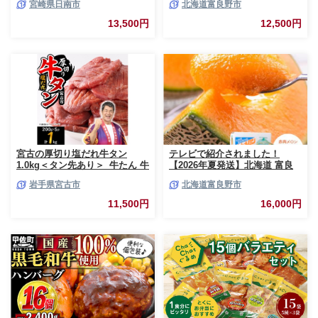
宮崎県日南市
北海道富良野市
3kg お肉 豚肉 ポーク 国産 小分
市 (相馬農園) メロン フルーツ
け 真空パック 個包装 万能食材
果物 新鮮 甘い 贈り物 ギフト
13,500円
12,500円
おすすめ おかず 食品 炒め物 お
道産 ジューシー おやつ ふらの
弁当 豚丼 豚しゃぶ しゃぶしゃ
ブランド 夏
ぶ 焼肉 お祝い 記念日 ギフト
贈り物 贈答 プレゼント おすそ
分け 宮崎県 日南市 送料無料
_BCV1-24
宮古の厚切り塩だれ牛タン
テレビで紹介されました！
1.0kg＜タン先あり＞_牛たん 牛
【2026年夏発送】北海道 富良
タン塩 牛たん塩 塩だれ牛タン
野産 赤肉メロン 2玉 計3.2kg以
岩手県宮古市
北海道富良野市
厚切り牛タン【1181948】
上 大玉サイズ メロン
11,500円
16,000円