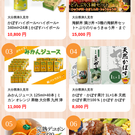
大分県津久見市
大分県津久見市
かぼすハイボール<ハイボール>
海鮮丼 漬け丼 <3種の海鮮丼セッ
340ml×24本 | かぼすハイボール
ト> ぶりのりゅうきゅう丼・まぐ
カボスハイボール かぼすハイボー
ろの漬け丼 (ひゅうが丼)・まぐろ
10,800 円
15,000 円
ル ハイボール かぼすハイボール
のたたき (ねぎとろ) セット | 海鮮
缶 ハイボールケース はいぼーる
丼 漬け丼 漬丼 海鮮 かいせんどん
かぼすハイぼーる カボスサワー
丼 食べ比べ 本まぐろ マグロ おす
かぼすサワー カボス かぼす カボ
すめ 大人気丼 鮪 マグロ 大分県 九
ス果汁 かぼす割り かぼす味 かぼ
州 津久見市 熨斗対応
す果肉 かぼすブランド カボス宅
配 大分県 津久見市
大分県津久見市
大分県津久見市
みかんジュース 125ml×40本 | ミ
かぼす・かぼす果汁 1L×1本 天然
カン オレンジ 果物 大分県 九州 津
かぼす果汁100％ | かぼす かぼす
久見市 国産
果汁100 かぼすポン かぼすぽん酢
11,000 円
8,000 円
かぼす調味料 かぼすストレート
カボス酢 果汁 大分県産 九州産 津
久見市 熨斗対応可