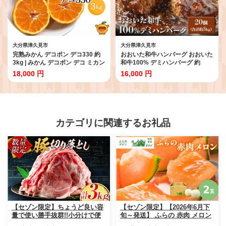
大分県津久見市
大分県津久見市
完熟みかん デコポン デコ330 約
おおいた和牛ハンバーグ おおいた
3kg | みかん デコポン デコ ミカン
和牛100% デミハンバーグ 約
蜜柑 オレンジ 果実 旬のフルーツ
150g×20個 合計約3kg | 和牛ハン
18,000 円
16,000 円
大分県産 九州産 津久見市 国産
バーグ ハンバーグステーキ 豊後
牛ハンバーガー 豊後牛 惣菜 レン
チンハンバーグ 温めるだけ 冷凍
小分け 肉 牛 簡単調理 津久見市
カテゴリに関連するお礼品
【セゾン限定】ちょうど良い容
【セゾン限定】【2026年6月下
量で使い勝手抜群!!小分けで便
旬～発送】 ふらの 赤肉 メロン
利 数量限定 豚 切り落とし 計
2玉入 計4kg前後 北海道 富良野