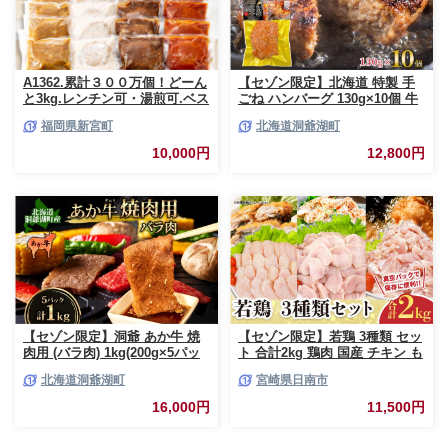
A1362.累計３００万個！どーん
【セゾン限定】北海道 特製 手
と3kg.レンチン可・湯煎可.ベス
ごね ハンバーグ 130g×10個 牛
トな４種ハンバーグセット
肉 豚肉 合挽 挽肉 ミンチ 国産
福岡県新宮町
北海道洞爺湖町
【150g×20個】【訳あり】【北
肉屋 手作り 小分け ジューシー
海道・沖縄・離島へ配送不可】
おかず 本格的 簡単 調理 グルメ
10,000円
12,800円
お取り寄せ お肉屋 たどころ 送
料無料
【セゾン限定】洞爺 あか牛 焼
【セゾン限定】若鶏 3種類 セッ
肉用 (バラ肉) 1kg(200g×5パッ
ト 合計2kg 鶏肉 国産 チキン も
ク) 北海道 洞爺湖 お肉 牛肉 バ
も肉 むね肉 美味しい 切身 筋な
北海道洞爺湖町
宮崎県日南市
ーベキュー おうち焼肉 BBQ ジ
しささみ 小分け 便利 食べ比べ
ューシー ヘルシー 赤身本来の
おかず お弁当 おつまみ 食品 真
16,000円
11,500円
うまみ コク 柔らかい
空パック 焼肉 万能食材 からあ
げ サラダ お取り寄せ グルメ お