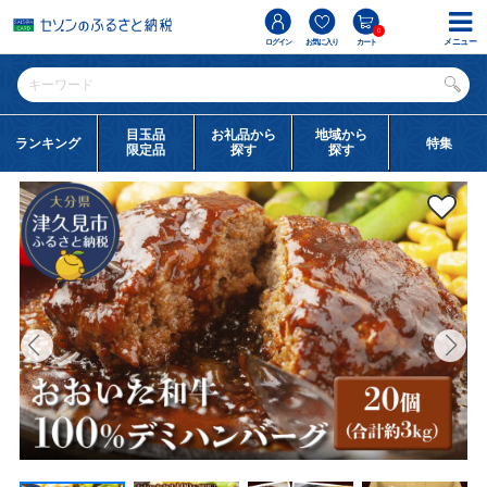
0
メニュー
ログイン
お気に入り
カート
目玉品
お礼品から
地域から
ランキング
特集
限定品
探す
探す