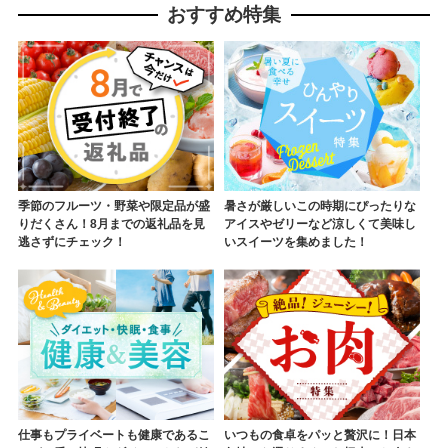
すすめ ご褒美 記念日 お祝い 日
おすすめ特集
南市 宮崎県 送料無料_BAV13-
26
季節のフルーツ・野菜や限定品が盛
暑さが厳しいこの時期にぴったりな
りだくさん！8月までの返礼品を見
アイスやゼリーなど涼しくて美味し
逃さずにチェック！
いスイーツを集めました！
仕事もプライベートも健康であるこ
いつもの食卓をパッと贅沢に！日本