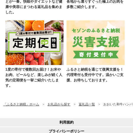
とが一番。快眠やダイエットなど健
各地から選りすぐった極上のお肉を
康や美容にまつわる返礼品を集めま
多数ご紹介します。
した。
1度の寄付で複数回お届け！お米や
ふるさと納税を通じて復興支援を！
お肉、ビールなど、楽しみが続く人
代理寄付も受付中です。温かいご支
気の定期便を一挙ご紹介いたしま
援、お待ちしております。
す。
「ふるさと納税」ホーム
お礼品から探す
返礼品一覧
おおいた和牛ハンバー
利用規約
プライバシーポリシー