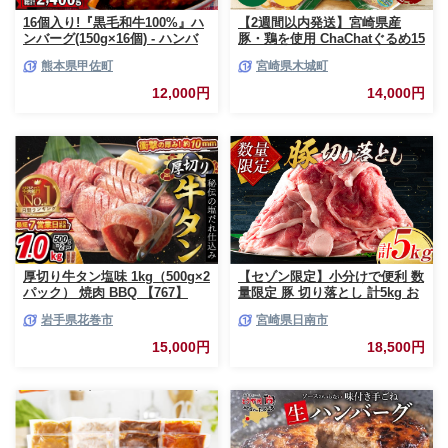
16個入り!『黒毛和牛100%』ハ
【2週間以内発送】宮崎県産
ンバーグ(150g×16個) - ハンバ
豚・鶏を使用 ChaChatぐるめ15
ーグ おべんとう お弁当 おかず
個バラエティセット
熊本県甲佐町
宮崎県木城町
個包装 小分け 人気 牛肉100%
_K16_0040_4
黒毛和牛 冷凍 国産 おすすめ ラ
12,000円
14,000円
ンキング 和牛 お取り寄せ 焼く
だけ 熊本県産 熊本産 国内産 国
産牛 総菜 甲佐町【価格改定】X
厚切り牛タン塩味 1kg（500g×2
【セゾン限定】小分けで便利 数
パック） 焼肉 BBQ 【767】
量限定 豚 切り落とし 計5kg お
肉 豚肉 ポーク 国産 小分け 真
岩手県花巻市
宮崎県日南市
空パック 個包装 万能食材 おす
すめ おかず 食品 炒め物 お弁当
15,000円
18,500円
豚丼 豚しゃぶ しゃぶしゃぶ 焼
肉 お祝い 記念日 ギフト 贈り物
贈答 プレゼント おすそ分け 宮
崎県 日南市 送料無料_CCV2-26