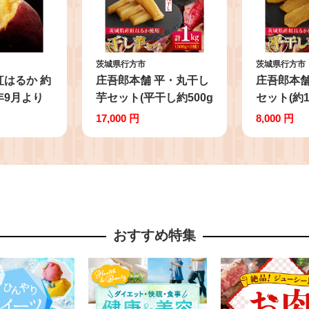
茨城県行方市
茨城県行方市
紅はるか 約
庄吾郎本舗 平・丸干し
庄吾郎本舗
6年9月より
芋セット(平干し約500g
セット(約1
｜紅はるか
＋丸干し約500g)｜干し
干し芋 平
17,000 円
8,000 円
予約 行方台
芋 平干し芋 丸干し芋
も ほし芋
も 茨城県
ほしいも ほし芋 セット
るか 熟成
紅はるか 熟成紅はるか
まいも サ
さつまいも サツマイモ
加 健康 
食べ比べ 無添加 健康
人気 送料無
茨城県 行方市 人気 送
おすすめ特集
料無料(EV-3)