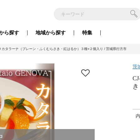
から
探す
地域から
探す
特集
-19 カタラーナ（プレーン・ふくむらさき・紅はるか）３種×２個入り / 茨城県行方市
茨
C
き
中