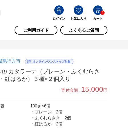
0
ログイン
お気に入り
カート
ご利用ガイド
よくあるご質問
城県行方市
J-19 カタラーナ（プレーン・ふくむらさ
・紅はるか）３種×２個入り
15,000
寄付金額
円
内容
100ｇ×6個
・プレーン 2個
・ふくむらさき 2個
・紅はるか 2個