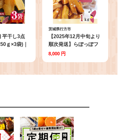
茨城県行方市
 平干し3点
【2025年12月中旬より
50ｇ×3袋)｜
順次発送】らぽっぽフ
干し芋 ほしい
ァーム【工場直送】美
8,000 円
 セット 紅は
腸大学いも 1kg｜さつ
紅はるか さつ
まいも 大学芋 芋 サツ
ツマイモ 無添
マイモ だいがくいも ス
茨城県 行方市
イーツ お菓子 冷凍 美
料(EV-2)
腸大学芋 人気 送料無料
茨城県 行方市 らぽっぽ
ファーム(CQ-19)