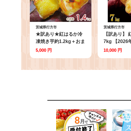
茨城県行方市
茨城県行方市
★訳あり★紅はるか冷
【訳あり】 
凍焼き芋約1.2kg＋おま
7kg 【202
かせ品種さつまいも
順次発送】
5,000 円
10,000 円
合計約1.4kg｜さつまい
無選別 先行
も サツマイモ さつま芋
地 さつまい
焼き芋 やきいも 冷凍
(CU-55-7)
冷凍焼き芋 訳あり 訳ア
リ 紅はるか 茨城県 行
方市(EY-26)