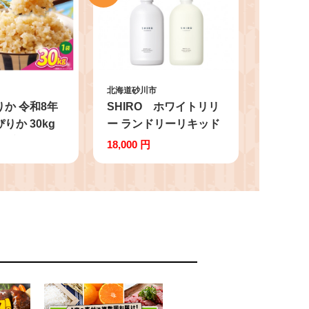
北海道砂川市
りか 令和8年
SHIRO ホワイトリリ
りか 30kg
ー ランドリーリキッド
[JA新すなが
+ファブリックソフナー
18,000 円
 砂川市
セット [北海道 砂川市
3] 令和8年産
01574]
ロ こめ コメ
原料米 北海道
米 ごはん ブ
砂川市産
 30キログラ
い 夢ぴりか
 kome 30k