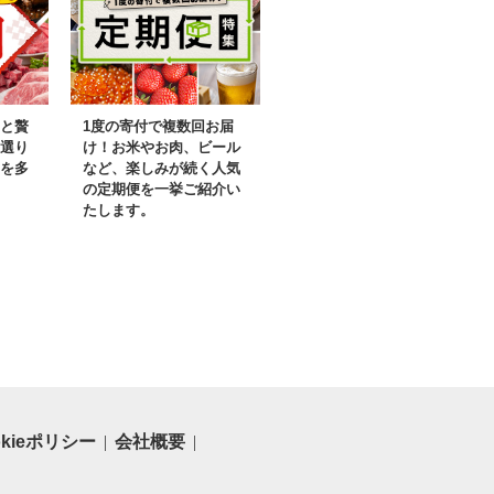
 道産 道産米
 夢ピリカ ゆ
 30kg 玄米
と贅
1度の寄付で複数回お届
選り
け！お米やお肉、ビール
を多
など、楽しみが続く人気
の定期便を一挙ご紹介い
たします。
okieポリシー
会社概要