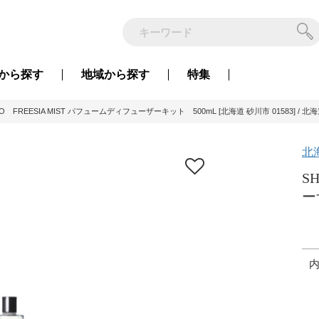
から
探す
地域から
探す
特集
RO FREESIA MIST パフュームディフューザーキット 500mL [北海道 砂川市 01583] / 
北
S
ー