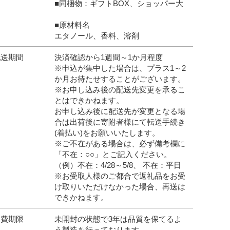
■同梱物：ギフトBOX、ショッパー大
■原材料名
エタノール、香料、溶剤
配送期間
決済確認から1週間～1か月程度
※申込が集中した場合は、プラス1～2
か月お待たせすることがございます。
※お申し込み後の配送先変更を承るこ
とはできかねます。
お申し込み後に配送先が変更となる場
合は出荷後に寄附者様にて転送手続き
(着払い)をお願いいたします。
※ご不在がある場合は、必ず備考欄に
「不在：○○」とご記入ください。
（例）不在：4/28～5/8、 不在：平日
※お受取人様のご都合で返礼品をお受
け取りいただけなかった場合、再送は
できかねます。
消費期限
未開封の状態で3年は品質を保てるよ
う製造を行っております。