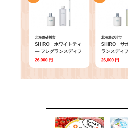
北海道砂川市
北海道砂川市
SHIRO ホワイトティ
SHIRO サ
― フレグランスディフ
ランスディ
ューザーキット(容器
キット(容器
26,000 円
26,000 円
+詰め替え用リキッド
用リキッド+
+スティック 3点セッ
3点セット) 3
ト) 300mL 3ヶ月目安
月目安 [北海
[北海道 砂川市 01508]
01506]