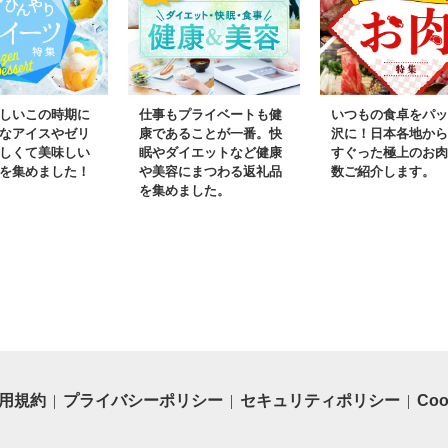
お取り寄せ
ユメピリカ
めぴりか 米
コメ
しいこの時期に
仕事もプライベートも健
いつもの食卓をパッ
なアイスやゼリ
康であることが一番。快
沢に！日本各地から
しくて美味しい
眠やダイエットなど健康
すぐった極上のお肉
を集めました！
や美容にまつわる返礼品
数ご紹介します。
を集めました。
用規約
プライバシーポリシー
セキュリティポリシー
Co