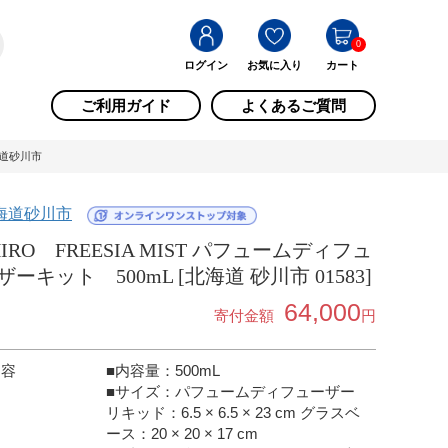
0
ログイン
お気に入り
カート
ご利用ガイド
よくあるご質問
北海道砂川市
海道砂川市
HIRO FREESIA MIST パフュームディフュ
ザーキット 500mL [北海道 砂川市 01583]
64,000
寄付金額
円
内容
■内容量：500mL
■サイズ：パフュームディフューザー
リキッド：6.5 × 6.5 × 23 cm グラスベ
ース：20 × 20 × 17 cm