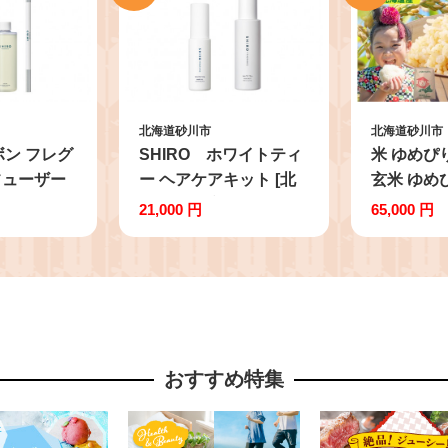
北海道砂川市
北海道砂川市
ボン フレグ
SHIRO ホワイトティ
米 ゆめぴ
フューザー
ー ヘアケアキット [北
玄米 ゆめぴ
+詰め替え
海道 砂川市 01646]
先行予約 
21,000 円
65,000 円
スティック
わ 北海道
00mL 3ヶ
1226085
道 砂川市
お米 30キ
ご飯 単一
産 北海道
ランド米 
おすすめ特集
30kg入り
ム げんま
おこめ rice