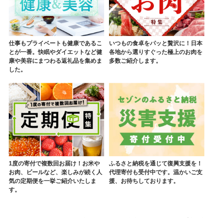
仕事もプライベートも健康であるこ
いつもの食卓をパッと贅沢に！日本
とが一番。快眠やダイエットなど健
各地から選りすぐった極上のお肉を
康や美容にまつわる返礼品を集めま
多数ご紹介します。
した。
1度の寄付で複数回お届け！お米や
ふるさと納税を通じて復興支援を！
お肉、ビールなど、楽しみが続く人
代理寄付も受付中です。温かいご支
気の定期便を一挙ご紹介いたしま
援、お待ちしております。
す。