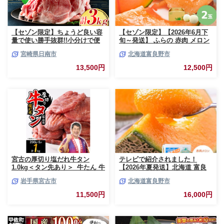
【セゾン限定】ちょうど良い容
【セゾン限定】【2026年6月下
量で使い勝手抜群!!小分けで便
旬～発送】 ふらの 赤肉 メロン
利 数量限定 豚 切り落とし 計
2玉入 計4kg前後 北海道 富良野
宮崎県日南市
北海道富良野市
3kg お肉 豚肉 ポーク 国産 小分
市 (相馬農園) メロン フルーツ
け 真空パック 個包装 万能食材
果物 新鮮 甘い 贈り物 ギフト
13,500円
12,500円
おすすめ おかず 食品 炒め物 お
道産 ジューシー おやつ ふらの
弁当 豚丼 豚しゃぶ しゃぶしゃ
ブランド 夏
ぶ 焼肉 お祝い 記念日 ギフト
贈り物 贈答 プレゼント おすそ
分け 宮崎県 日南市 送料無料
_BCV1-24
宮古の厚切り塩だれ牛タン
テレビで紹介されました！
1.0kg＜タン先あり＞_牛たん 牛
【2026年夏発送】北海道 富良
タン塩 牛たん塩 塩だれ牛タン
野産 赤肉メロン 2玉 計3.2kg以
岩手県宮古市
北海道富良野市
厚切り牛タン【1181948】
上 大玉サイズ メロン
11,500円
16,000円