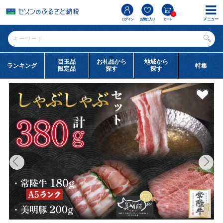
0
メニュー
ログイン
お気に入り
カート
目玉品
お礼品から
地域から
ランキング
特集
限定品
探す
探す