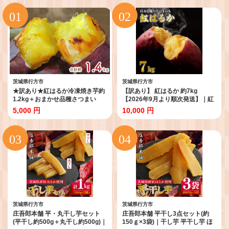
茨城県行方市
茨城県行方市
★訳あり★紅はるか冷凍焼き芋約
【訳あり】 紅はるか 約7kg
1.2kg＋おまかせ品種さつまい
【2026年9月より順次発送】｜紅
も 合計約1.4kg｜さつまいも サ
はるか 無選別 先行予約 行方台地
5,000 円
10,000 円
ツマイモ さつま芋 焼き芋 やきい
さつまいも 茨城県(CU-55-7)
も 冷凍 冷凍焼き芋 訳あり 訳アリ
紅はるか 茨城県 行方市(EY-26)
茨城県行方市
茨城県行方市
庄吾郎本舗 平・丸干し芋セット
庄吾郎本舗 平干し3点セット(約
(平干し約500g＋丸干し約500g)｜
150ｇ×3袋)｜干し芋 平干し芋 ほ