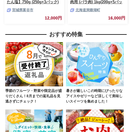
たん塩】750g (250g×3パック)
肉用 (バラ肉) 1kg(200g×5パッ
｜牛タン しお 訳あり 焼肉 牛肉
ク) 北海道 洞爺湖 お肉 牛肉 バ
宮城県富谷市
北海道洞爺湖町
[0256]
ーベキュー おうち焼肉 BBQ ジ
ューシー ヘルシー 赤身本来の
12,000円
16,000円
うまみ コク 柔らかい
おすすめ特集
季節のフルーツ・野菜や限定品が盛
暑さが厳しいこの時期にぴったりな
りだくさん！8月までの返礼品を見
アイスやゼリーなど涼しくて美味し
逃さずにチェック！
いスイーツを集めました！