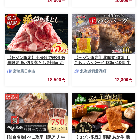
14,000円
10,000円
【セゾン限定】小分けで便利 数
【セゾン限定】北海道 特製 手
量限定 豚 切り落とし 計5kg お
ごね ハンバーグ 130g×10個 牛
肉 豚肉 ポーク 国産 小分け 真
肉 豚肉 合挽 挽肉 ミンチ 国産
宮崎県日南市
北海道洞爺湖町
空パック 個包装 万能食材 おす
肉屋 手作り 小分け ジューシー
すめ おかず 食品 炒め物 お弁当
おかず 本格的 簡単 調理 グルメ
18,500円
12,800円
豚丼 豚しゃぶ しゃぶしゃぶ 焼
お取り寄せ お肉屋 たどころ 送
肉 お祝い 記念日 ギフト 贈り物
料無料
贈答 プレゼント おすそ分け 宮
崎県 日南市 送料無料_CCV2-26
[仙台名物] べこ政宗【訳アリ 牛
【セゾン限定】洞爺 あか牛 焼