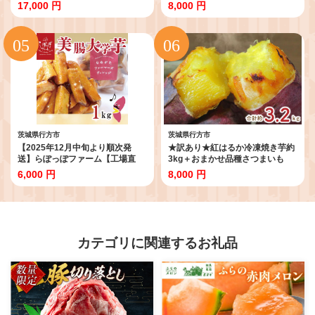
干し芋 平干し芋 丸干し芋 ほしい
しいも ほし芋 セット 紅はるか 熟
17,000 円
8,000 円
も ほし芋 セット 紅はるか 熟成紅
成紅はるか さつまいも サツマイ
はるか さつまいも サツマイモ 食
モ 無添加 健康 茨城県 行方市 人気
べ比べ 無添加 健康 茨城県 行方市
送料無料(EV-2)
人気 送料無料(EV-3)
茨城県行方市
茨城県行方市
【2025年12月中旬より順次発
★訳あり★紅はるか冷凍焼き芋約
送】らぽっぽファーム【工場直
3kg＋おまかせ品種さつまいも
送】美腸大学いも 1kg｜さつまい
合計約3.2kg｜さつまいも サツマ
6,000 円
8,000 円
も 大学芋 芋 サツマイモ だいがく
イモ さつま芋 焼き芋 やきいも 冷
いも スイーツ お菓子 冷凍 美腸大
凍 冷凍焼き芋 訳あり 訳アリ 紅は
学芋 人気 送料無料 茨城県 行方市
るか 茨城県 行方市(EY-25)
らぽっぽファーム(CQ-19)
カテゴリに関連するお礼品