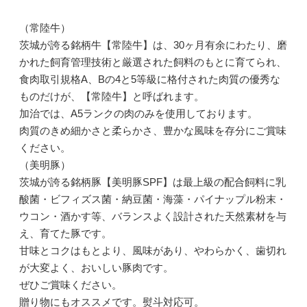
（常陸牛）
茨城が誇る銘柄牛【常陸牛】は、30ヶ月有余にわたり、磨
かれた飼育管理技術と厳選された飼料のもとに育てられ、
食肉取引規格A、Bの4と5等級に格付された肉質の優秀な
ものだけが、【常陸牛】と呼ばれます。
加治では、A5ランクの肉のみを使用しております。
肉質のきめ細かさと柔らかさ、豊かな風味を存分にご賞味
ください。
（美明豚）
茨城が誇る銘柄豚【美明豚SPF】は最上級の配合飼料に乳
酸菌・ビフィズス菌・納豆菌・海藻・パイナップル粉末・
ウコン・酒かす等、バランスよく設計された天然素材を与
え、育てた豚です。
甘味とコクはもとより、風味があり、やわらかく、歯切れ
が大変よく、おいしい豚肉です。
ぜひご賞味ください。
贈り物にもオススメです。熨斗対応可。