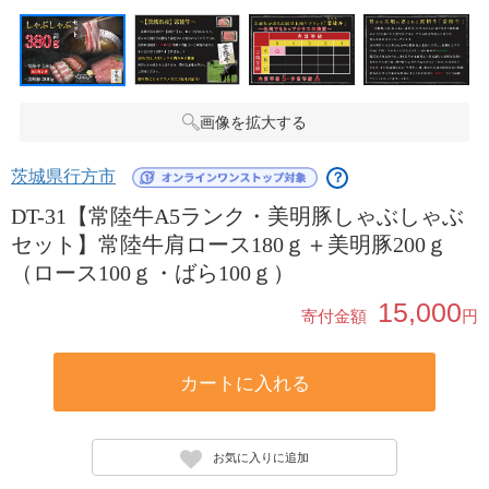
画像を拡大する
茨城県行方市
？
DT-31【常陸牛A5ランク・美明豚しゃぶしゃぶ
セット】常陸牛肩ロース180ｇ＋美明豚200ｇ
（ロース100ｇ・ばら100ｇ）
15,000
寄付金額
円
カートに入れる
お気に入りに追加