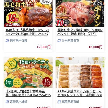
16個入り!『黒毛和牛100%』ハ
厚切り牛タン塩味 1kg（500g×2
ンバーグ(150g×16個) - ハンバ
パック） 焼肉 BBQ 【767】
ーグ おべんとう お弁当 おかず
熊本県甲佐町
岩手県花巻市
個包装 小分け 人気 牛肉100%
黒毛和牛 冷凍 国産 おすすめ ラ
12,000円
15,000円
ンキング 和牛 お取り寄せ 焼く
だけ 熊本県産 熊本産 国内産 国
産牛 総菜 甲佐町【価格改定】X
【2週間以内発送】宮崎県産
A1362.累計３００万個！どーん
豚・鶏を使用 ChaChatぐるめ15
と3kg.レンチン可・湯煎可.ベス
個バラエティセット
トな４種ハンバーグセット
宮崎県木城町
福岡県新宮町
_K16_0040_4
【150g×20個】【訳あり】【北
海道・沖縄・離島へ配送不可】