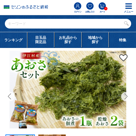
0
メニュー
ログイン
お気に入り
カート
目玉品
お礼品から
地域から
ランキング
特集
限定品
探す
探す