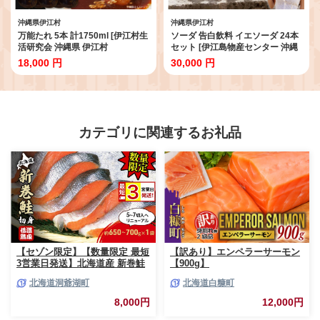
沖縄県伊江村
沖縄県伊江村
万能たれ 5本 計1750ml [伊江村生
ソーダ 告白飲料 イエソーダ 24本
活研究会 沖縄県 伊江村
セット [伊江島物産センター 沖縄
ie47bde300000] ニンニク ショウ
県 伊江村 ie47bde210012] 炭酸
18,000 円
30,000 円
ガ 味付け 肉料理 コク お取り寄せ
シュワシュワ 清涼飲料 クラフト
野菜炒め 焼き肉 調味料
ソーダ ジュース サイダー
カテゴリに関連するお礼品
【セゾン限定】【数量限定 最短
【訳あり】エンペラーサーモン
3営業日発送】北海道産 新巻鮭
【900g】
低温熟成 切身 1袋 (約650～
北海道洞爺湖町
北海道白糠町
700g/5～7切入) 最短配送 北海
道 秋鮭 小分け 鮭 さけ しゃけ
8,000円
12,000円
シャケ 中塩 海鮮 冷凍 お弁当