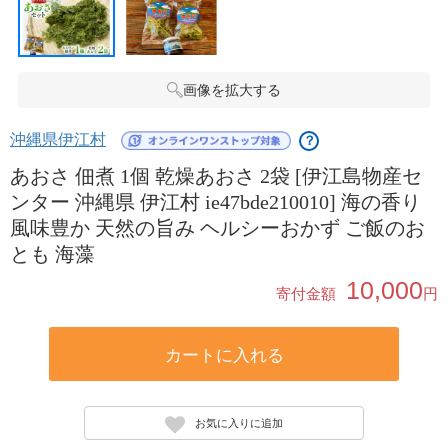
画像を拡大する
沖縄県伊江村
？
あおさ 佃煮 1個 乾燥あおさ 2袋 [伊江島物産セ
ンター 沖縄県 伊江村 ie47bde210010] 海の香り
風味豊か 天然の旨み ヘルシーおかず ご飯のお
とも 海藻
10,000
寄付金額
円
カートに入れる
お気に入りに追加