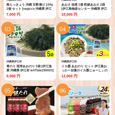
島らっきょう 沖縄 甘酢漬け 100g
あおさ 佃煮 1個 乾燥あおさ 2袋
2個 セット [nagicco 沖縄県 伊江
[伊江島物産センター 沖縄県 伊江
村 ie47bde420011] らっきょう お
村 ie47bde210010] 海の香り 風味
7,000 円
10,000 円
つまみ 伊江島
豊か 天然の旨み ヘルシーおかず
ご飯のおとも 海藻
沖縄県伊江村
沖縄県伊江村
青のり 琉球あおのり 5袋 [伊江漁
イカ墨 あおのり セット 伊江島お
業 沖縄県 伊江村 ie47bde290003]
っかー自慢のイカ墨じゅーしぃの
あおのり 海産物 お好み焼き 国産
素 180g 3パック 琉球あおのり 4g
9,000 円
12,000 円
自然 料理 焼きそば
3パック [伊江漁業 沖縄県 伊江村
ie47bde290002] 青のり イカスミ
じゅーしぃ 沖縄郷土料理 炊き込
みご飯