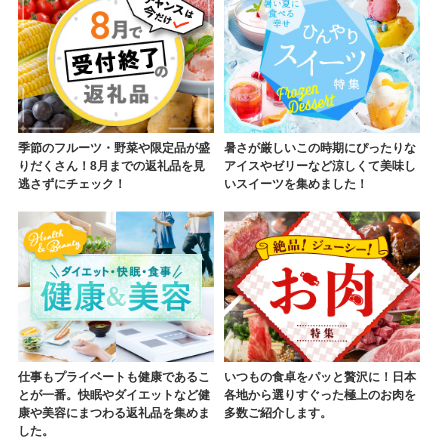
季節のフルーツ・野菜や限定品が盛
暑さが厳しいこの時期にぴったりな
りだくさん！8月までの返礼品を見
アイスやゼリーなど涼しくて美味し
逃さずにチェック！
いスイーツを集めました！
仕事もプライベートも健康であるこ
いつもの食卓をパッと贅沢に！日本
とが一番。快眠やダイエットなど健
各地から選りすぐった極上のお肉を
康や美容にまつわる返礼品を集めま
多数ご紹介します。
した。