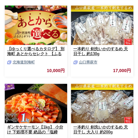
真空パック おかず 魚貝類 サー
モン サケ
【ゆっくり選べるカタログ】 別
一本釣り 剣先いかのするめ 天
海町 あとからセレクト 【ふる
日干し 約130g
さとギフト】 寄附1万円相当 あ
北海道別海町
山口県萩市
とから選べる！ ギフト いくら
ほたて 海鮮 牛肉 ケーキ アイス
10,000円
17,000円
【BY0000010】（ 後から選べ
る カタログ カタログポイント
カタログギフト あとからカタロ
グ あとからカタログポイント
あとからカタログギフト ふるさ
と納税 ）
ギンサケサーモン【1kg】 小分
一本釣り 剣先いかのするめ 天
け 下処理不要 絶品の「塩締
日干し 大入り 約200g
め」レシピ ふるさと納税 海鮮