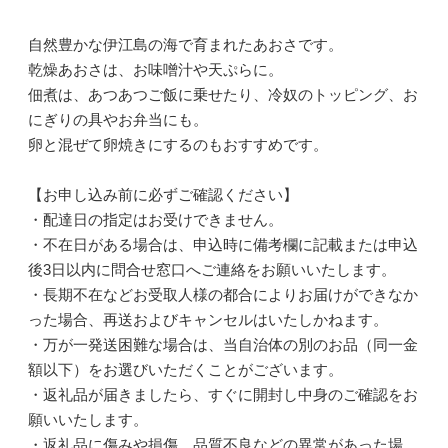
自然豊かな伊江島の海で育まれたあおさです。
乾燥あおさは、お味噌汁や天ぷらに。
佃煮は、あつあつご飯に乗せたり、冷奴のトッピング、お
にぎりの具やお弁当にも。
卵と混ぜて卵焼きにするのもおすすめです。
【お申し込み前に必ずご確認ください】
・配達日の指定はお受けできません。
・不在日がある場合は、申込時に備考欄に記載または申込
後3日以内に問合せ窓口へご連絡をお願いいたします。
・長期不在などお受取人様の都合によりお届けができなか
った場合、再送およびキャンセルはいたしかねます。
・万が一発送困難な場合は、当自治体の別のお品（同一金
額以下）をお選びいただくことがございます。
・返礼品が届きましたら、すぐに開封し中身のご確認をお
願いいたします。
・返礼品に傷みや損傷、品質不良などの異常があった場