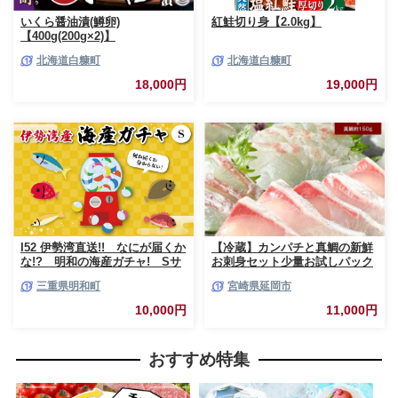
いくら醤油漬(鱒卵)
紅鮭切り身【2.0kg】
【400g(200g×2)】
北海道白糠町
北海道白糠町
18,000円
19,000円
I52 伊勢湾直送!! なにが届くか
【冷蔵】カンパチと真鯛の新鮮
な!? 明和の海産ガチャ! Sサ
お刺身セット少量お試しパック
イズ
N019-YA193
三重県明和町
宮崎県延岡市
10,000円
11,000円
おすすめ特集