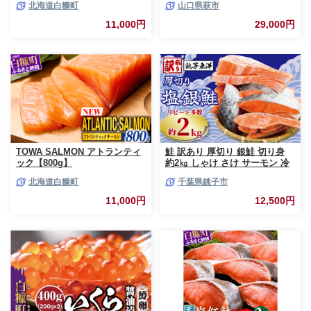
北海道白糠町
山口県萩市
サーモン 鮭 魚 銀鮭 刺身 生食
用 さけ サケ ふるさと ランキン
11,000円
29,000円
グ 人気 魚介類 魚介 北海道 白
糠町
TOWA SALMON アトランティ
鮭 訳あり 厚切り 銀鮭 切り身
ック【800g】
約2㎏ しゃけ さけ サーモン 冷
凍 切身 大容量 小分け おかず
北海道白糠町
千葉県銚子市
弁当 銀鮭切り身 銀鮭切身 鮭切
身 鮭切り身 シャケ サケ 魚 魚
11,000円
12,500円
介 魚貝類 海鮮 わけあり 訳あり
おすすめ 人気 お取り寄せ グル
メ ふるさと納税鮭 ふるさと納
税 千葉県 銚子市 銚子東洋