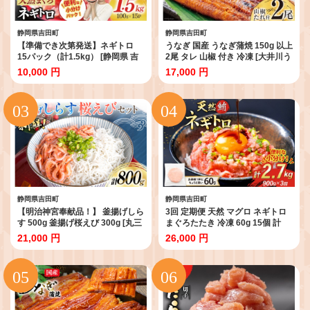
静岡県吉田町
静岡県吉田町
【準備でき次第発送】ネギトロ
うなぎ 国産 うなぎ蒲焼 150g 以上
15パック（計1.5kg） [静岡県 吉
2尾 タレ 山椒 付き 冷凍 [大井川う
田町 22424262-a] ◎
なぎ 静岡県 吉田町 22424464] 鰻
10,000 円
17,000 円
ウナギ うなぎかば焼き うなぎ蒲
焼き 鰻蒲焼 鰻蒲焼き ウナギかば
焼き 真空パック タレ たれ 静岡 静
岡県産 unagi ◎
静岡県吉田町
静岡県吉田町
【明治神宮奉献品！】 釜揚げしら
3回 定期便 天然 マグロ ネギトロ
す 500g 釜揚げ桜えび 300g [丸三
まぐろたたき 冷凍 60g 15個 計
水産 静岡県 吉田町 22424486] シ
900g [トライ産業 静岡県 吉田町
21,000 円
26,000 円
ラス しらす 釜揚げシラス 桜エビ
22424392] 小分け 個包装 まぐろ
サクラエビ 桜海老 駿河湾
のたたき 鮪 まぐろ ネギトロ丼 ね
ぎとろ マグロたたき