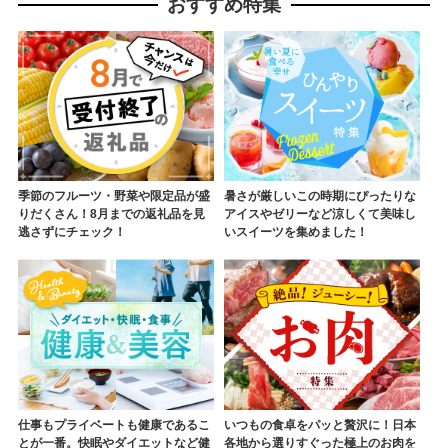
おすすめ特集
季節のフルーツ・野菜や限定品が盛
暑さが厳しいこの時期にぴったりな
りだくさん！8月までの返礼品を見
アイスやゼリーなど涼しくて美味し
逃さずにチェック！
いスイーツを集めました！
仕事もプライベートも健康であるこ
いつもの食卓をパッと贅沢に！日本
とが一番。快眠やダイエットなど健
各地から選りすぐった極上のお肉を