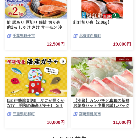
鮭 訳あり 厚切り 銀鮭 切り身
紅鮭切り身【2.0kg】
約2㎏ しゃけ さけ サーモン 冷
凍 切身 大容量 小分け おかず
千葉県銚子市
北海道白糠町
弁当 銀鮭切り身 銀鮭切身 鮭切
身 鮭切り身 シャケ サケ 魚 魚
12,500円
19,000円
介 魚貝類 海鮮 わけあり 訳あり
おすすめ 人気 お取り寄せ グル
メ ふるさと納税鮭 ふるさと納
税 千葉県 銚子市 銚子東洋
I52 伊勢湾直送!! なにが届くか
【冷蔵】カンパチと真鯛の新鮮
な!? 明和の海産ガチャ! Sサ
お刺身セット少量お試しパック
イズ
N019-YA193
三重県明和町
宮崎県延岡市
10,000円
11,000円