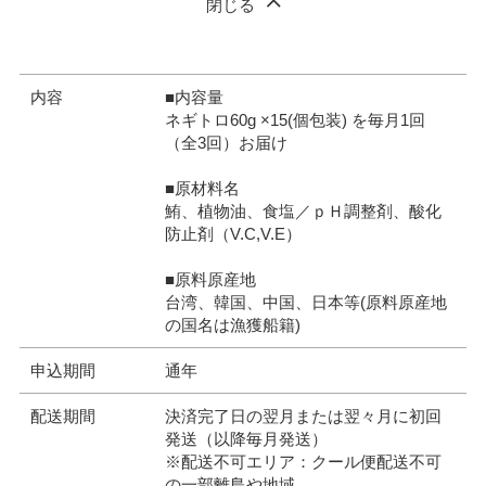
閉じる
内容
■内容量
ネギトロ60g ×15(個包装) を毎月1回
（全3回）お届け
■原材料名
鮪、植物油、食塩／ｐＨ調整剤、酸化
防止剤（V.C,V.E）
■原料原産地
台湾、韓国、中国、日本等(原料原産地
の国名は漁獲船籍)
申込期間
通年
配送期間
決済完了日の翌月または翌々月に初回
発送（以降毎月発送）
※配送不可エリア：クール便配送不可
の一部離島や地域