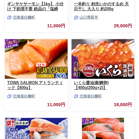
ギンサケサーモン【1kg】 小分
一本釣り 剣先いかのするめ 天
け 下処理不要 絶品の「塩締
日干し 大入り 約200g
め」レシピ ふるさと納税 海鮮
北海道白糠町
山口県萩市
サーモン 鮭 魚 銀鮭 刺身 生食
用 さけ サケ ふるさと ランキン
11,000円
29,000円
グ 人気 魚介類 魚介 北海道 白
糠町
TOWA SALMON アトランティ
いくら醤油漬(鱒卵)
ック【800g】
【400g(200g×2)】
北海道白糠町
北海道白糠町
11,000円
18,000円