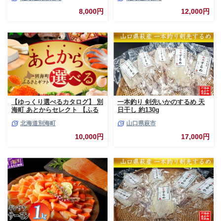
700g/5～7切入) 最短配送 北海
道 秋鮭 小分け 鮭 さけ しゃけ
8,000円
12,000円
シャケ 中塩 海鮮 冷凍 お弁当
真空パック おかず 魚貝類 サー
モン サケ
【ゆっくり選べるカタログ】 別
一本釣り 剣先いかのするめ 天
海町 あとからセレクト 【ふる
日干し 約130g
さとギフト】 寄附1万円相当 あ
北海道別海町
山口県萩市
とから選べる！ ギフト いくら
ほたて 海鮮 牛肉 ケーキ アイス
10,000円
17,000円
【BY0000010】（ 後から選べ
る カタログ カタログポイント
カタログギフト あとからカタロ
グ あとからカタログポイント
あとからカタログギフト ふるさ
と納税 ）