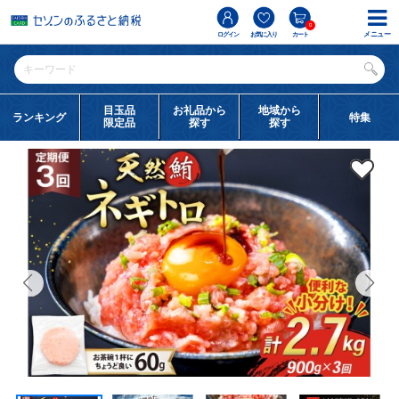
0
メニュー
ログイン
お気に入り
カート
目玉品
お礼品から
地域から
ランキング
特集
限定品
探す
探す