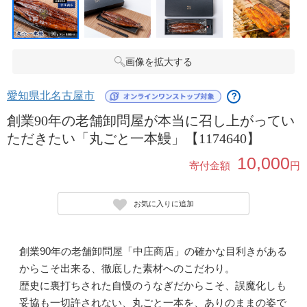
画像を拡大する
愛知県北名古屋市
？
創業90年の老舗卸問屋が本当に召し上がってい
ただきたい「丸ごと一本鰻」【1174640】
10,000
寄付金額
円
お気に入りに追加
創業90年の老舗卸問屋「中庄商店」の確かな目利きがある
からこそ出来る、徹底した素材へのこだわり。
歴史に裏打ちされた自慢のうなぎだからこそ、誤魔化しも
妥協も一切許されない、丸ごと一本を、ありのままの姿で