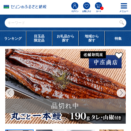
0
メニュー
ログイン
お気に入り
カート
目玉品
お礼品から
地域から
ランキング
特集
限定品
探す
探す
品切れ中