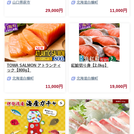
山口県萩市
北海道白糠町
サーモン 鮭 魚 銀鮭 刺身 生食
用 さけ サケ ふるさと ランキン
29,000円
11,000円
グ 人気 魚介類 魚介 北海道 白
糠町
TOWA SALMON アトランティ
紅鮭切り身【2.0kg】
ック【800g】
北海道白糠町
北海道白糠町
11,000円
19,000円