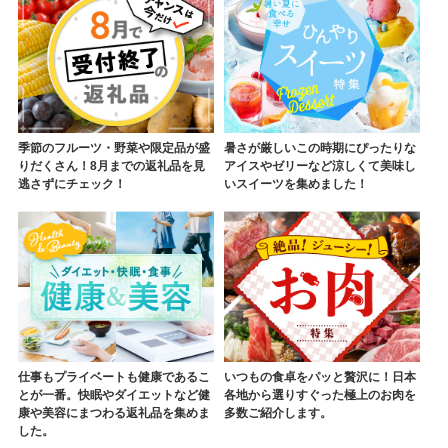
季節のフルーツ・野菜や限定品が盛
暑さが厳しいこの時期にぴったりな
りだくさん！8月までの返礼品を見
アイスやゼリーなど涼しくて美味し
逃さずにチェック！
いスイーツを集めました！
仕事もプライベートも健康であるこ
いつもの食卓をパッと贅沢に！日本
とが一番。快眠やダイエットなど健
各地から選りすぐった極上のお肉を
康や美容にまつわる返礼品を集めま
多数ご紹介します。
した。