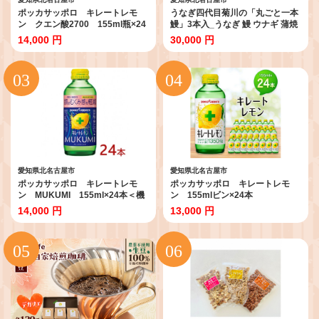
ポッカサッポロ キレートレモ
うなぎ四代目菊川の「丸ごと一本
ン クエン酸2700 155ml瓶×24
鰻」3本入_うなぎ 鰻 ウナギ 蒲焼
本＜機能性表示食品＞
き 蒲焼 かば焼き タレ 山椒 真空包
14,000 円
30,000 円
【1605977】
装 真空 惣菜 おかず おつまみ 土用
丑の日 うな重 うな丼 ひつまぶし
贈答 ギフト プレゼント 冷凍 愛知
県 送料無料【1228662】
愛知県北名古屋市
愛知県北名古屋市
ポッカサッポロ キレートレモ
ポッカサッポロ キレートレモ
ン MUKUMI 155ml×24本＜機
ン 155mlビン×24本
能性表示食品＞【1605981】
【1176607】
14,000 円
13,000 円