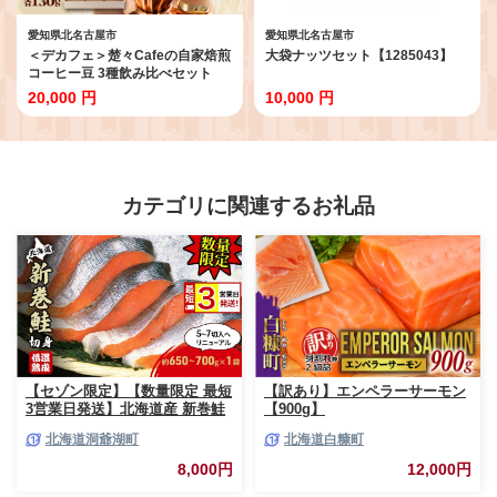
愛知県北名古屋市
愛知県北名古屋市
＜デカフェ＞楚々Cafeの自家焙煎
大袋ナッツセット【1285043】
コーヒー豆 3種飲み比べセット
(豆)【1367908】
20,000 円
10,000 円
カテゴリに関連するお礼品
【セゾン限定】【数量限定 最短
【訳あり】エンペラーサーモン
3営業日発送】北海道産 新巻鮭
【900g】
低温熟成 切身 1袋 (約650～
北海道洞爺湖町
北海道白糠町
700g/5～7切入) 最短配送 北海
道 秋鮭 小分け 鮭 さけ しゃけ
8,000円
12,000円
シャケ 中塩 海鮮 冷凍 お弁当