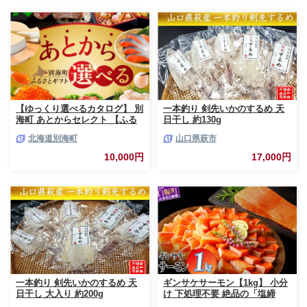
真空パック おかず 魚貝類 サー
モン サケ
【ゆっくり選べるカタログ】 別
一本釣り 剣先いかのするめ 天
海町 あとからセレクト 【ふる
日干し 約130g
さとギフト】 寄附1万円相当 あ
北海道別海町
山口県萩市
とから選べる！ ギフト いくら
ほたて 海鮮 牛肉 ケーキ アイス
10,000円
17,000円
【BY0000010】（ 後から選べ
る カタログ カタログポイント
カタログギフト あとからカタロ
グ あとからカタログポイント
あとからカタログギフト ふるさ
と納税 ）
一本釣り 剣先いかのするめ 天
ギンサケサーモン【1kg】 小分
日干し 大入り 約200g
け 下処理不要 絶品の「塩締
め」レシピ ふるさと納税 海鮮