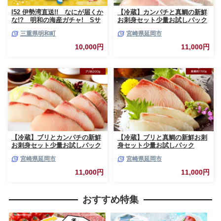
I52 伊勢湾直送!! なにが届くか
【冷蔵】カンパチと真鯛の新鮮
な!? 明和の海産ガチャ! Sサ
お刺身セット少量お試しパック
イズ
N019-YA193
三重県明和町
宮崎県延岡市
10,000円
11,000円
【冷蔵】ブリとカンパチの新鮮
【冷蔵】ブリと真鯛の新鮮お刺
お刺身セット少量お試しパック
身セット少量お試しパック
N019-YA194
N019-YA195
宮崎県延岡市
宮崎県延岡市
11,000円
11,000円
おすすめ特集