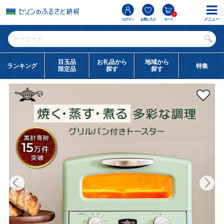
0
メニュー
ログイン
お気に入り
カート
目玉品
お礼品から
地域から
ランキング
特集
限定品
探す
探す