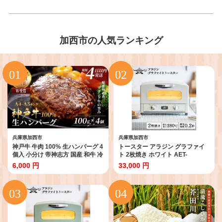
加西市の人気ランキング
兵庫県加西市
兵庫県加西市
神戸牛 牛肉 100% 生ハンバーグ 4
トースター アラジン グラファイ
個入 小分け 帝神志方 国産 和牛 冷
ト 2枚焼き ホワイト AET-
凍 黒毛和牛 グルメ 肉汁 ハンバー
GS13CW 白 速熱 おしゃれ インテ
6,000 円
33,000 円
グ 神戸ビーフ 但馬牛 最短4日以内
リア キッチン 家電 兵庫 加西市 お
発送
掃除 お手入れ楽々 朝食 食パン グ
ラファイトヒーター 速暖 パン焼
き タイマー付き 温め