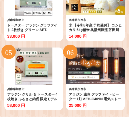
兵庫県加西市
兵庫県加西市
トースター アラジン グラファイ
米 【令和8年産 予約受付】 コシヒ
ト 2枚焼き グリーン AET-
カリ 5kg精米 奥播州源流 芥田川
GS13CG 緑 速熱 おしゃれ インテ
産 芥田川 農家直送 5キロ 国産米
33,000 円
14,000 円
リア キッチン 家電 兵庫 加西市 朝
こしひかり 贈り物 喜ばれる お米
食 食パン グラファイトヒーター
ギフト おいしいお米 お祝い 内祝
速暖 パン焼き タイマー付き 温め
い 贈答 美味しい おいしい
サクサク カリカリ トースト
兵庫県加西市
兵庫県加西市
アラジン グリル ＆ トースター 4
アラジン 遠赤 グラファイトヒー
枚焼き ふるさと納税 限定モデル
ター 1灯 AEH-G409N 電気ストー
緑 グリーン 調理家電 グラファイ
ブ 室内 暖房 冬 インテリア コンパ
58,000 円
25,000 円
ト パン 焼く 調理器具 人気 インテ
クト インテリア 家電 暖房 暖房器
リア デザイン 新生活 一人暮らし
具 リビング 寝室 Aladdin 遠赤グ
遠赤グラファイト グリルパン グ
ラファイト ストーブ ヒーター 電
リルプレート 付属
化製品 暖房器具