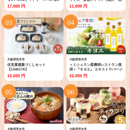
本_入浴剤 AYURA アユーラ メデ
大阪で行列のできるお芋専門店
17,000 円
11,000 円
ィテーションバスt ナイトリート
【1643442】
バス セット 乳白色 バス用品 入浴
日用品 バスタイム 保湿 アロマ ハ
ーブ 大阪府 ギフト プレゼント 送
料無料【1591985】
大阪府茨木市
大阪府茨木市
伏見屋湯葉づくしセット
＜ミシュラン星獲得レストラン採
【1446176】
用＞『キヨエ』 エキストラバージ
ンオリーブオイル200ml×3本_オ
10,000 円
22,000 円
リーブオイル エキストラバージン
オイル ノンフィルター 人気 おす
すめ 送料無料 贈答 ギフト プレゼ
ント セット【1466272】
大阪府茨木市
大阪府茨木市