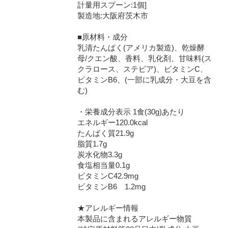
計量用スプーン:1個]
製造地:大阪府茨木市
■原材料・成分
乳清たんぱく(アメリカ製造)、乾燥酵
母/クエン酸、香料、乳化剤、甘味料(ス
クラロース、ステビア)、ビタミンC、
ビタミンB6、(一部に乳成分・大豆を含
む)
・栄養成分表示 1食(30g)あたり
エネルギー120.0kcal
たんぱく質21.9g
脂質1.7g
炭水化物3.3g
食塩相当量0.1g
ビタミンC42.9mg
ビタミンB6 1.2mg
★アレルギー情報
本製品に含まれるアレルギー物質