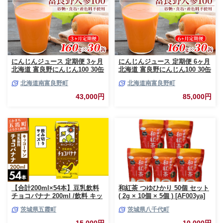
にんじんジュース 定期便 3ヶ月
にんじんジュース 定期便 6ヶ月
北海道 富良野にんじん100 30缶
北海道 富良野にんじん100 30缶
セット JAふらの にんじん ジュ
セット JAふらの にんじん ジュ
北海道南富良野町
北海道南富良野町
ース 野菜ジュース キャロット
ース 野菜ジュース キャロット
ジュース 野菜 飲料 缶 ケース買
ジュース 野菜 飲料 缶 ケース買
43,000円
85,000円
い 箱 買い 1ケース ギフト 備蓄
い 箱 買い 1ケース ギフト 備蓄
常温 常温保存 富良野 定期 お楽
常温 常温保存 富良野 定期 お楽
しみ 3回
しみ 6回
【合計200ml×54本】豆乳飲料
和紅茶 つゆひかり 50個 セット
チョコバナナ 200ml /飲料 キッ
( 2g × 10個 × 5個 ) [AF003ya]
コーマン 健康 チョコレート バ
茨城県五霞町
茨城県八千代町
ナナチョコ 豆乳 豆乳飲料 大豆
パック セット 定番 おやつ 飲み