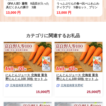
《約6人前》藤熊 8品目が入った
うっふぷりんの食べ比べふわふわ
具だくさんの豚汁 3袋
ティラプリ 5個セット_ プリン
【1587446】
ぷりん ティラミス うっふぷりん
13,000 円
13,000 円
食べ比べ ティラプリ いちご 抹茶
ルビーチョコレート 菓子 スイー
ツ デザート お菓子 洋菓子 5個 大
阪 冷凍 送料無料 【1144922】
カテゴリに関連するお礼品
にんじんジュース 北海道 富良
にんじんジュース 北海道 富良
野にんじん100 30缶 セット ふ
野にんじん100 60缶 セット ふ
らの農業協同組合 ふらの産 に
らの農業協同組合 ふらの産 に
北海道南富良野町
北海道南富良野町
んじん ジュース 野菜ジュース
んじん ジュース 野菜ジュース
人参ジュース キャロットジュー
キャロットジュース 富良野人参
15,000円
25,000円
ス 野菜 飲料 缶 ケース買い 箱
ジュース 野菜 飲料 缶 ケース買
買い 1ケース ギフト 備蓄 長期
い 箱 買い 1ケース ギフト 備蓄
保存 常温 常温保存
常温 常温保存