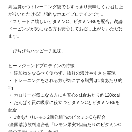
高品質かつトレーニング後でもすっきり美味しくお召し上
がりいただける理想的なホエイプロテインです。
アスリートに嬉しいビタミンC、ビタミンB6を配合。勿論
ドーピングが気になる方も安心してお召し上がりいただけ
ます。
「ぴちぴちハッピーチ風味」
ビーレジェンドプロテインの特徴
・ 添加物をなるべく使わず、抜群の溶けやすさを実現
・ トレーニングをされる方が気にする脂質は1食あたり約
2g
・ カロリーが気になる方にも安心の1食あたり約120kcal
・ たんぱく質の吸収に役立つビタミンCとビタミンB6を
配合
・ 1食あたりレモン2個分相当のビタミンCを配合
(全国清涼飲料連合会「レモン果実1個当たりのビタミンC
量の表示について」参照)