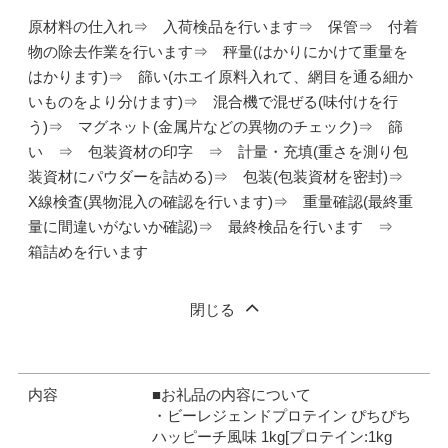
原材料の仕入れ⇒ 入荷検品を行います⇒ 保管⇒ 付着
物の除去作業を行います⇒ 秤量(はかりにかけて重量を
はかります)⇒ 篩い(ホエイ原料入れて、網目を通る細か
いものをより分けます)⇒ 混合機で混ぜる(味付けを行
う)⇒ マグネット(金属片などの異物のチェック)⇒ 篩
い ⇒ 包装資材の印字 ⇒ 計量・充填(重さを測り包
装資材にパウダーを詰める)⇒ 包装(包装資材を密封)⇒
X線検査(異物混入の確認を行います)⇒ 重量確認(最終重
量に間違いがないか確認)⇒ 最終検品を行います ⇒
箱詰めを行います
閉じる
内容
■お礼品の内容について
・ビーレジェンドプロテイン ぴちぴち
ハッピーチ風味 1kg[プロテイン:1kg