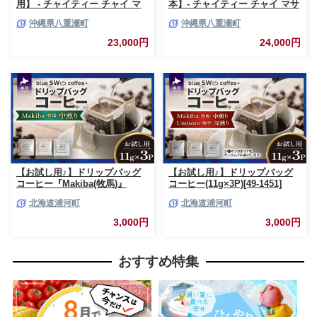
用】 - チャイティー チャイ マ
本】- チャイティー チャイ マサ
サラチャイ スパイス 本格的 こ
ラチャイ スパイス 本格的 こだ
沖縄県八重瀬町
沖縄県八重瀬町
だわり チャイ ティーパック お
わり チャイ シロップ お手軽 簡
手軽 簡単 人気 おすすめ 無添加
単 人気 おすすめ 無添加 無農薬
23,000円
24,000円
無農薬 黒糖 国産 自然の恵み 優
黒糖 国産 自然の恵み 優しい 味
しい 味わい 沖縄県 八重瀬町
わい 沖縄県 八重瀬町【価格改
【価格改定】
定】
【お試し用♪】ドリップバッグ
【お試し用♪】ドリップバッグ
コーヒー『Makiba(牧馬)』
コーヒー(11g×3P)[49-1451]
11g×3P[49-1449]
北海道浦河町
北海道浦河町
3,000円
3,000円
おすすめ特集