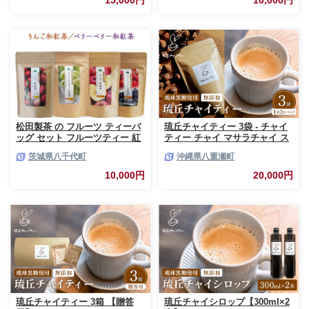
15,000円
10,000円
切り おすすめ 茨城県 五霞町
【価格改定】
松田製茶 の フルーツ ティーバ
琉丘チャイティー 3袋 - チャイ
ッグ セット フルーツティー 紅
ティー チャイ マサラチャイ ス
茶 和紅茶 茶 フルーツ 果物 リ
パイス 本格的 こだわり チャイ
茨城県八千代町
沖縄県八重瀬町
ラックス 疲労回復 ティー ふる
ティーパック お手軽 簡単 人気
さと納税 10000円 [AF142ya]
おすすめ 無添加 無農薬 黒糖 国
10,000円
20,000円
産 自然の恵み 優しい 味わい 沖
縄県 八重瀬町【価格改定】
琉丘チャイティー 3箱 【贈答
琉丘チャイシロップ【300ml×2