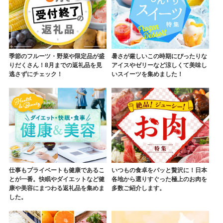
季節のフルーツ・野菜や限定品が盛
暑さが厳しいこの時期にぴったりな
りだくさん！8月までの返礼品を見
アイスやゼリーなど涼しくて美味し
逃さずにチェック！
いスイーツを集めました！
仕事もプライベートも健康であるこ
いつもの食卓をパッと贅沢に！日本
とが一番。快眠やダイエットなど健
各地から選りすぐった極上のお肉を
康や美容にまつわる返礼品を集めま
多数ご紹介します。
した。