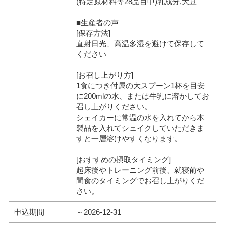
(特定原材料等28品目中)乳成分,大豆
■生産者の声
[保存方法]
直射日光、高温多湿を避けて保存して
ください
[お召し上がり方]
1食につき付属の大スプーン1杯を目安
に200mlの水、または牛乳に溶かしてお
召し上がりください。
シェイカーに常温の水を入れてから本
製品を入れてシェイクしていただきま
すと一層溶けやすくなります。
[おすすめの摂取タイミング]
起床後やトレーニング前後、就寝前や
間食のタイミングでお召し上がりくだ
さい。
申込期間
～2026-12-31