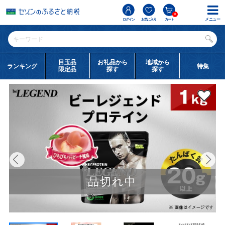
0
メニュー
ログイン
お気に入り
カート
目玉品
お礼品から
地域から
ランキング
特集
限定品
探す
探す
品切れ中