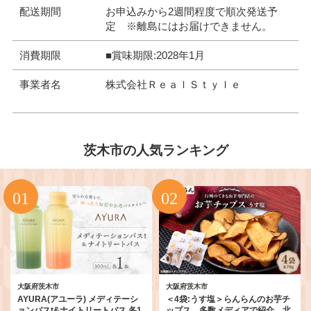
配送期間
お申込みから2週間程度で順次発送予
定 ※離島にはお届けできません。
消費期限
■賞味期限:2028年1月
事業者名
株式会社ＲｅａｌＳｔｙｌｅ
茨木市の人気ランキング
大阪府茨木市
大阪府茨木市
AYURA(アユーラ) メディテーシ
＜4袋:うす塩＞らんらんのお芋チ
ョンバスt&ナイトリートバス 各1
ップス 多数メディアで紹介 北