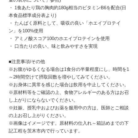
・ 1食あたり鶏の胸肉約180g相当のビタミンB6を配合(日
本食品標準成分表より)
・ たんぱく原料として、吸収の良い「ホエイプロテイ
ン」を100%使用
・ アミノ酸スコア100のホエイプロテインを使用
・ 口当たりの良い、味と飲みやすさを実現
■注意事項/その他
※お腹がゆるくなる場合は1食分の半量程度にし、時間を1
～2時間空けて摂取回数を増やしてみてください。
※お身体に異常を感じた場合は飲用を中止してください。
※原材料等をご確認の上、食物アレルギーのある方はお召
し上がりにならないでください。
※妊娠、授乳中およびお薬を服用中の方は、医師とご相談
の上お召し上がりください。
※画像はイメージです。原材料の仕入れ～箱詰めまでの下
記工程を茨木市内で行っています。