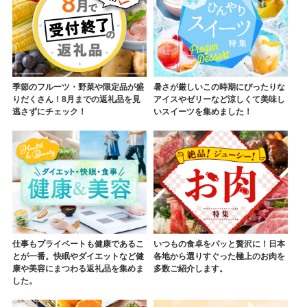
季節のフルーツ・野菜や限定品が盛
暑さが厳しいこの時期にぴったりな
りだくさん！8月までの返礼品を見
アイスやゼリーなど涼しくて美味し
逃さずにチェック！
いスイーツを集めました！
仕事もプライベートも健康であるこ
いつもの食卓をパッと贅沢に！日本
とが一番。快眠やダイエットなど健
各地から選りすぐった極上のお肉を
康や美容にまつわる返礼品を集めま
多数ご紹介します。
した。