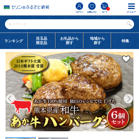
0
メニュー
ログイン
お気に入り
カート
目玉品
お礼品から
地域から
ランキング
特集
限定品
探す
探す