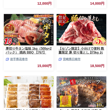
黒毛和牛 冷凍 国産 おすすめ ラ
12,000円
14,000円
ンキング 和牛 お取り寄せ 焼く
だけ 熊本県産 熊本産 国内産 国
産牛 総菜 甲佐町【価格改定】X
厚切り牛タン塩味 1kg（500g×2
【セゾン限定】小分けで便利 数
パック） 焼肉 BBQ 【767】
量限定 豚 切り落とし 計5kg お
肉 豚肉 ポーク 国産 小分け 真
岩手県花巻市
宮崎県日南市
空パック 個包装 万能食材 おす
すめ おかず 食品 炒め物 お弁当
15,000円
18,500円
豚丼 豚しゃぶ しゃぶしゃぶ 焼
肉 お祝い 記念日 ギフト 贈り物
贈答 プレゼント おすそ分け 宮
崎県 日南市 送料無料_CCV2-26