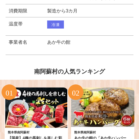
消費期限
製造から3カ月
温度帯
冷凍
事業者名
あか牛の館
南阿蘇村の人気ランキング
熊本県南阿蘇村
熊本県南阿蘇村
【国産】4種の馬刺しを楽しむ彩
あか牛の館の「あか牛ハンバー