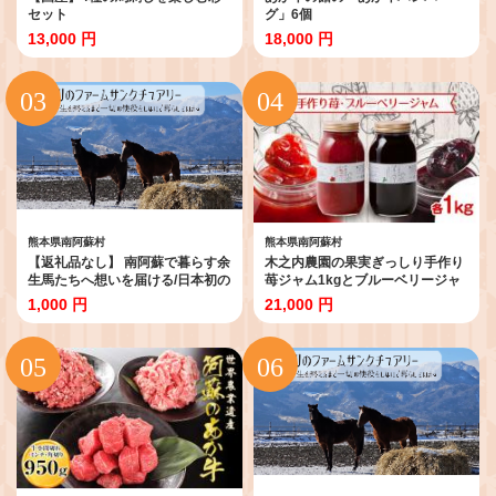
セット
グ」6個
13,000 円
18,000 円
熊本県南阿蘇村
熊本県南阿蘇村
【返礼品なし】 南阿蘇で暮らす余
木之内農園の果実ぎっしり手作り
生馬たちへ想いを届ける/日本初の
苺ジャム1kgとブルーベリージャ
アニマルサンクチュアリー<1,000
ム1kgのセット
1,000 円
21,000 円
円>