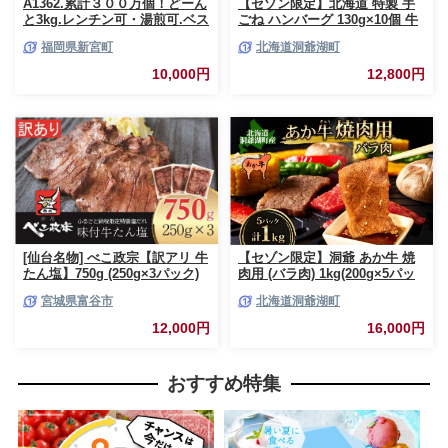
A1362.累計３００万個！どーん
【セゾン限定】北海道 特製 手
と3kg.レンチン可・湯煎可.ベス
ごね ハンバーグ 130g×10個 牛
トな４種ハンバーグセット
肉 豚肉 合挽 挽肉 ミンチ 国産
福岡県新宮町
北海道洞爺湖町
【150g×20個】【訳あり】【北
肉屋 手作り 小分け ジューシー
海道・沖縄・離島へ配送不可】
おかず 本格的 簡単 調理 グルメ
10,000円
12,800円
お取り寄せ お肉屋 たどころ 送
料無料
[仙台名物] べこ政宗【訳アリ 牛
【セゾン限定】洞爺 あか牛 焼
たん塩】750g (250g×3パック)
肉用 (バラ肉) 1kg(200g×5パッ
｜牛タン しお 訳あり 焼肉 牛肉
ク) 北海道 洞爺湖 お肉 牛肉 バ
宮城県富谷市
北海道洞爺湖町
[0256]
ーベキュー おうち焼肉 BBQ ジ
ューシー ヘルシー 赤身本来の
12,000円
16,000円
うまみ コク 柔らかい
おすすめ特集