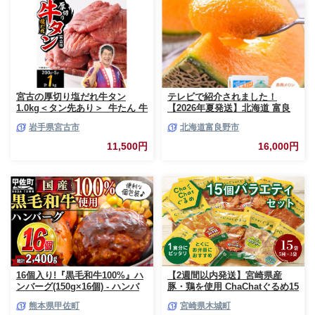
贈り物 贈答 プレゼント おすそ
分け 宮崎県 日南市 送料無料
_BCV1-24
宮古の厚切り塩だれ牛タン
テレビで紹介されました！
1.0kg＜タン先あり＞_牛たん 牛
【2026年夏発送】北海道 富良
タン塩 牛たん塩 塩だれ牛タン
野産 赤肉メロン 2玉 計3.2kg以
岩手県宮古市
北海道富良野市
厚切り牛タン【1181948】
上 大玉サイズ メロン
11,500円
16,000円
16個入り!『黒毛和牛100%』ハ
【2週間以内発送】宮崎県産
ンバーグ(150g×16個) - ハンバ
豚・鶏を使用 ChaChatぐるめ15
ーグ おべんとう お弁当 おかず
個バラエティセット
熊本県甲佐町
宮崎県木城町
個包装 小分け 人気 牛肉100%
_K16_0040_4