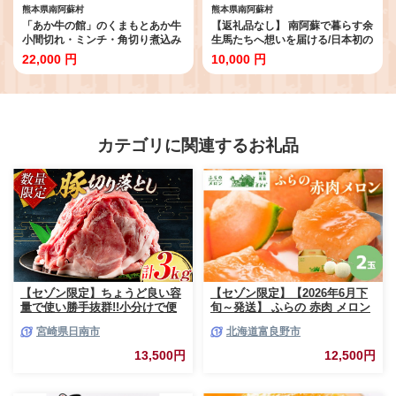
熊本県南阿蘇村
熊本県南阿蘇村
「あか牛の館」のくまもとあか牛
【返礼品なし】 南阿蘇で暮らす余
小間切れ・ミンチ・角切り煮込み
生馬たちへ想いを届ける/日本初の
用セット950g
アニマルサンクチュアリー
22,000 円
10,000 円
<10,000円>
カテゴリに関連するお礼品
【セゾン限定】ちょうど良い容
【セゾン限定】【2026年6月下
量で使い勝手抜群!!小分けで便
旬～発送】 ふらの 赤肉 メロン
利 数量限定 豚 切り落とし 計
2玉入 計4kg前後 北海道 富良野
宮崎県日南市
北海道富良野市
3kg お肉 豚肉 ポーク 国産 小分
市 (相馬農園) メロン フルーツ
け 真空パック 個包装 万能食材
果物 新鮮 甘い 贈り物 ギフト
13,500円
12,500円
おすすめ おかず 食品 炒め物 お
道産 ジューシー おやつ ふらの
弁当 豚丼 豚しゃぶ しゃぶしゃ
ブランド 夏
ぶ 焼肉 お祝い 記念日 ギフト