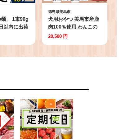
徳島県美馬市
麺」 1束90g
犬用おやつ 美馬市産鹿
30日以内に出荷
肉100％使用 わんこの
祝除く)》素麺
おやつ 5種セット 各
20,500 円
オカベの麺 素
60g Bowwowwon 《30
ギフト お歳暮
日以内に出荷予定(土日
馬市
祝除く)》｜ 犬用おやつ
犬おやつ 犬 おやつ 無
添加 ペット 犬 おやつ
ペットのおやつ 犬用 ペ
ット用品 ペットフード
ジャーキー エサ 餌 国
産 手作り 徳島県 美馬
市 st-p