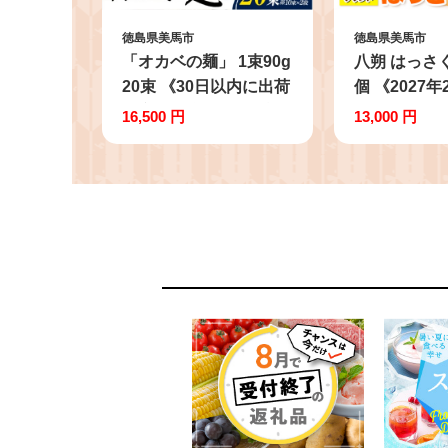
徳島県美馬市
徳島県美馬市
「オカベの麺」 1束90g
八朔 はっさく 
20束 《30日以内に出荷
個 《2027年
予定(土日祝除く)》素麺
月上旬頃出
16,500 円
13,000 円
そうめん オカベの麺 素
八朔生産組合
麺 のし ギフト お歳暮
もの フルーツ
徳島県 美馬市
リー ジュー
徳島県 美馬市 