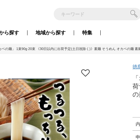
から
探す
地域から
探す
特集
ベの麺」 1束90g 20束 《30日以内に出荷予定(土日祝除く)》素麺 そうめん オカベの麺 素麺
徳
「
荷
の