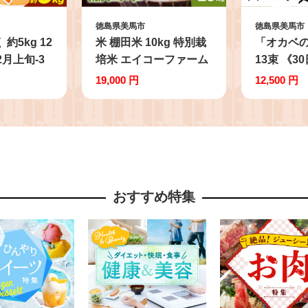
徳島県美馬市
徳島県美馬市
約5kg 12
米 棚田米 10kg 特別栽
「オカベの
2月上旬‐3
培米 エイコーファーム
13束 《
荷》仕出原
《30日以内に出荷予定
予定(土日
19,000 円
12,500 円
 果物 くだ
(土日祝除く)》特別栽培
そうめん 
 特選 ゼ
米 10㎏ 米 10㎏ 精米 白
麺 のし 
ス ピール
米 コメ 10㎏ 米 棚田米
徳島県 美
st-p
10㎏ 徳島県 美馬市
おすすめ特集