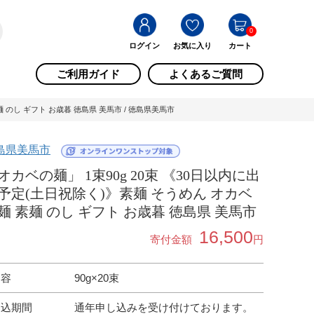
0
ログイン
お気に入り
カート
ご利用ガイド
よくあるご質問
 のし ギフト お歳暮 徳島県 美馬市 / 徳島県美馬市
島県美馬市
オカベの麺」 1束90g 20束 《30日以内に出
予定(土日祝除く)》素麺 そうめん オカベ
麺 素麺 のし ギフト お歳暮 徳島県 美馬市
16,500
寄付金額
円
内容
90g×20束
申込期間
通年申し込みを受け付けております。