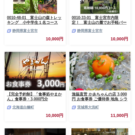
0010-48-01 富士山の森トレッ
0010-33-01 富士宮市内限
キング 小中学生１名コース
定！ 富士山の麓でお手軽バー
ベキュープラン 1万円コース
静岡県富士宮市
静岡県富士宮市
（BBQ1人前）
10,000円
10,000円
【完全予約制】「食事処やまか
漁協直営 かあちゃんの店 3,000
ん」食事券・3,000円分
円 お食事券 ご優待券 地魚 シラ
ス 生シラス丼 漁師料理 旬の魚
北海道白糠町
茨城県大洗町
10,000円
11,000円