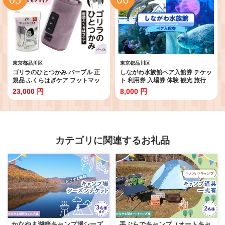
東京都品川区
東京都品川区
ゴリラのひとつかみ パープル 正
しながわ水族館ペア入館券 チケッ
規品 ふくらはぎケア フットマッ
ト 利用券 入場券 体験 観光 旅行
サージャー 電動 マッサージ 片足
ペア 大人 デート カップル ギフト
23,000 円
8,000 円
フットケア 足 むくみ 強力 軽量 簡
プレゼント 贈り物
単 コンパクト 自宅 リラックス す
っきり 家電 日用品 東京都 品川区
カテゴリに関連するお礼品
かなやま湖畔キャンプ場シーズ
手ぶらでキャンプ（オートキャ