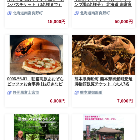
ンパスチケット（3名様まで）
ンプ場2名様分） 北海道 南富良
北海道 南富良野町 キャンプ か
野町 オートキャンプ キャンプ
北海道南富良野町
北海道南富良野町
なやま湖 宿泊券 入場券 シーズ
かなやま湖 宿泊券 チケット 入
ン券 大浴場 トイレ
場券 体験チケット ドックラン
15,000円
50,000円
0006-55-01 朝霧高原あおぞら
熊本県御船町 熊本県御船町恐竜
ピッツァお食事券 [お好きなピ
博物館観覧チケット（大人3名
ッツァ1枚]
様） 《30日以内に出荷予定(土
静岡県富士宮市
熊本県御船町
日祝除く)》 熊本県御船町恐竜
博物館
6,000円
7,000円