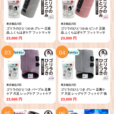
東京都品川区
東京都品川区
ゴリラのひとつかみ グレー 正規
ゴリラのひとつかみ ピンク 正規
品 ふくらはぎケア フットマッサ
品 ふくらはぎケア フットマッサ
ージャー 電動 マッサージ 片足 フ
ージャー 電動 マッサージ 片足 フ
23,000 円
23,000 円
ットケア 足 むくみ 強力 軽量 簡単
ットケア 足 むくみ 強力 軽量 簡単
コンパクト 自宅 リラックス すっ
コンパクト 自宅 リラックス すっ
きり 家電 日用品 東京都 品川区
きり 家電 日用品 東京都 品川区
東京都品川区
東京都品川区
ゴリラのひとつき パープル 足裏
ゴリラのひとつき グレー 足裏ケ
ケア 片足 レッグケア フットケア
ア 片足 レッグケア フットケア 強
強力 ハイパワー 軽量 簡単 フット
力 ハイパワー 軽量 簡単 フットマ
23,000 円
23,000 円
マッサージャー 電動 足うら マッ
ッサージャー 電動 足うら マッサ
サージ すっきり 手軽 足 足の裏 家
ージ すっきり 手軽 足 足の裏 家電
電 日用品 雑貨 東京都 品川区
日用品 雑貨 東京都 品川区