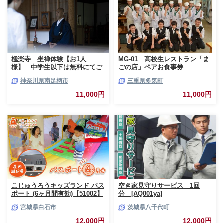
極楽寺 坐禅体験【お1人
MG-01 高校生レストラン「ま
様】 中学生以下は無料にてご
ごの店」ペアお食事券
一緒にご参加いただけます【 神
神奈川県南足柄市
三重県多気町
奈川県 南足柄市 】
11,000円
11,000円
こじゅうろうキッズランド パス
空き家見守りサービス 1回
ポート (6ヶ月間有効)【51002】
分 [AQ001ya]
宮城県白石市
茨城県八千代町
12,000円
12,000円