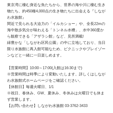
東京湾に棲む身近な魚たちから、世界の海や川に棲む生き
物たち、約450種4,000点の生き物たちに出会える『しなが
わ水族館』
間近で見られる大迫力の「イルカショー」や、全長22mの
海中散歩気分が味わえる「トンネル水槽」、水中360度か
ら観察できる「アザラシ館」など、見所満載!
緑豊かな「しながわ区民公園」の中に立地しており、当日
限り水族館に再入館可能なため、ピクニックやプレイゾー
ンなどと一緒に一日楽しめます。
【営業時間】10:00～17:00(入館は16:30まで)
※営業時間は時季により変動いたします。詳しくはしなが
わ水族館式ホームページをご確認ください。
【休館日】毎週火曜日、1/1
※祝日、春休み、GW、夏休み、冬休みは火曜日でも休ま
ず営業します。
【お問い合わせ】しながわ水族館 03-3762-3433