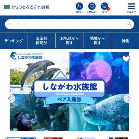
0
メニュー
ログイン
お気に入り
カート
目玉品
お礼品から
地域から
ランキング
特集
限定品
探す
探す