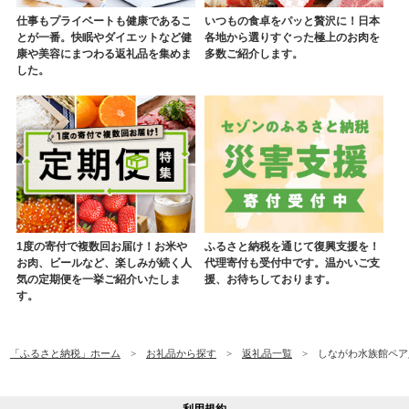
仕事もプライベートも健康であるこ
いつもの食卓をパッと贅沢に！日本
とが一番。快眠やダイエットなど健
各地から選りすぐった極上のお肉を
康や美容にまつわる返礼品を集めま
多数ご紹介します。
した。
1度の寄付で複数回お届け！お米や
ふるさと納税を通じて復興支援を！
お肉、ビールなど、楽しみが続く人
代理寄付も受付中です。温かいご支
気の定期便を一挙ご紹介いたしま
援、お待ちしております。
す。
「ふるさと納税」ホーム
お礼品から探す
返礼品一覧
しながわ水族館ペア入