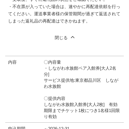
・不在票が入っていた場合は、速やかに再配達依頼を行っ
てください。運送事業者様の保管期間が過ぎて返送されて
しまった返礼品の再配達はできかねます。
閉じる
内容
〇内容量
・しながわ水族館ペア入館券[大人2名
分]
サービス提供地:東京都品川区 しなが
わ水族館
〇提供内容
しながわ水族館入館券[大人2枚] 有効
期限までチケット1枚につき1名様1回限
り有効
申込期間
～2026-12-31