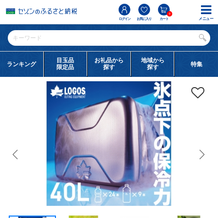
0
メニュー
ログイン
お気に入り
カート
目玉品
お礼品から
地域から
ランキング
特集
限定品
探す
探す