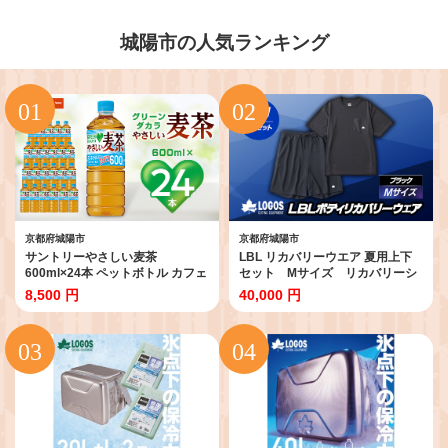
城陽市の人気ランキング
京都府城陽市
京都府城陽市
サントリーやさしい麦茶
LBL リカバリーウエア 夏用上下
600ml×24本 ペットボトル カフェ
セット Mサイズ リカバリーシ
インゼロ 子どもとのお出かけに安
ョーツ+Tシャツ ブラック
8,500 円
40,000 円
心_ 麦茶 むぎ茶 お茶 飲料 ペット
【1683619】
ボトル ノンカフェイン カフェイ
ンゼロ グリーンダカラ 人気
【1289007】