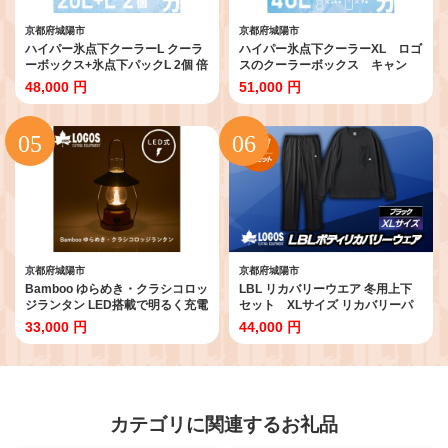
京都府城陽市
京都府城陽市
ハイパー氷点下クーラーL クーラ
ハイパー氷点下クーラーXL ロゴ
ーボックス+氷点下パックL 2個 倍
スのクーラーボックス キャン
速凍結保冷剤＜複数個口で配送＞
プ、買い物、防災にも
48,000 円
51,000 円
【4014582】
81670090【1580413】
京都府城陽市
京都府城陽市
Bamboo ゆらめき・クラシコロッ
LBL リカバリーウエア 冬用上下
ジランタン LED搭載で明るく充電
セット XLサイズ リカバリーパ
式で防災にも
ンツ+プルオーバー ブラック
33,000 円
44,000 円
74175034【1693740】
【1683582】
カテゴリに関連するお礼品