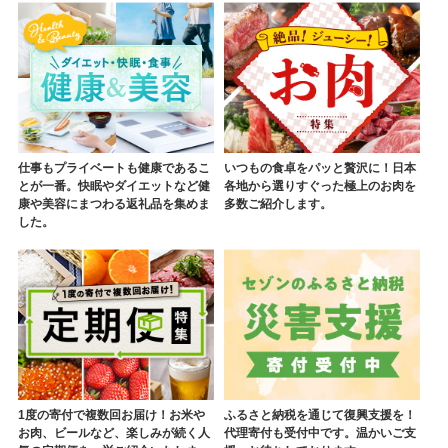
仕事もプライベートも健康であるこ
いつもの食卓をパッと贅沢に！日本
とが一番。快眠やダイエットなど健
各地から選りすぐった極上のお肉を
康や美容にまつわる返礼品を集めま
多数ご紹介します。
した。
1度の寄付で複数回お届け！お米や
ふるさと納税を通じて復興支援を！
お肉、ビールなど、楽しみが続く人
代理寄付も受付中です。温かいご支