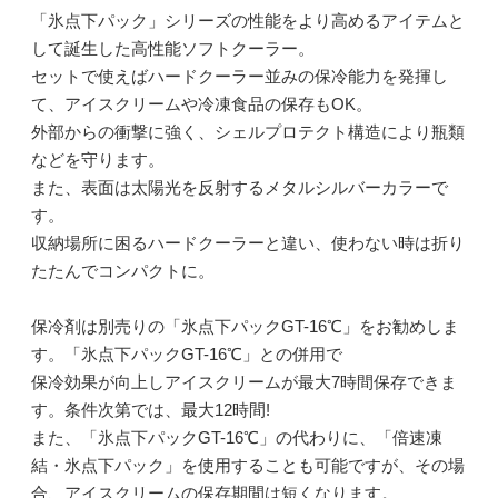
「氷点下パック」シリーズの性能をより高めるアイテムと
して誕生した高性能ソフトクーラー。
セットで使えばハードクーラー並みの保冷能力を発揮し
て、アイスクリームや冷凍食品の保存もOK。
外部からの衝撃に強く、シェルプロテクト構造により瓶類
などを守ります。
また、表面は太陽光を反射するメタルシルバーカラーで
す。
収納場所に困るハードクーラーと違い、使わない時は折り
たたんでコンパクトに。
保冷剤は別売りの「氷点下パックGT-16℃」をお勧めしま
す。「氷点下パックGT-16℃」との併用で
保冷効果が向上しアイスクリームが最大7時間保存できま
す。条件次第では、最大12時間!
また、「氷点下パックGT-16℃」の代わりに、「倍速凍
結・氷点下パック」を使用することも可能ですが、その場
合、アイスクリームの保存期間は短くなります。