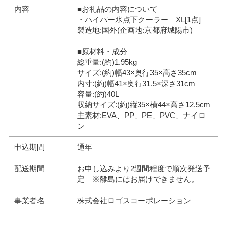
内容
■お礼品の内容について
・ハイパー氷点下クーラー XL[1点]
製造地:国外(企画地:京都府城陽市)
■原材料・成分
総重量:(約)1.95kg
サイズ:(約)幅43×奥行35×高さ35cm
内寸:(約)幅41×奥行31.5×深さ31cm
容量:(約)40L
収納サイズ:(約)縦35×横44×高さ12.5cm
主素材:EVA、PP、PE、PVC、ナイロ
ン
申込期間
通年
配送期間
お申し込みより2週間程度で順次発送予
定 ※離島にはお届けできません。
事業者名
株式会社ロゴスコーポレーション