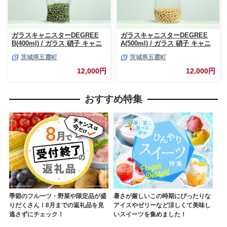
ガラスキャニスターDEGREE
ガラスキャニスターDEGREE
B(400ml) / ガラス 硝子 キャニ
A(500ml) / ガラス 硝子 キャニ
スター DEGREE ハンドメイド
スター DEGREE ハンドメイド
茨城県五霞町
茨城県五霞町
耐熱 一生もの 職人 こだわり
耐熱 一生もの 職人 こだわり
JIDA デザインミュージアムセ
JIDA デザインミュージアムセ
12,000円
12,000円
レクション 茨城県 五霞町
レクション 茨城県 五霞町
おすすめ特集
季節のフルーツ・野菜や限定品が盛
暑さが厳しいこの時期にぴったりな
りだくさん！8月までの返礼品を見
アイスやゼリーなど涼しくて美味し
逃さずにチェック！
いスイーツを集めました！