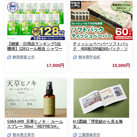
【雑貨・日用品ランキング1位
ティッシュペーパーソフトパッ
獲得】128ロール相当 シャワー
ク 400枚(200組)60パック - ソ
トイレに最適 トイレットペーパ
フトパック ティッシュ ペーパ
静岡県富士市
熊本県甲佐町
ー ダブル プレミアムシンラ 96
ー 生活用品 雑貨 日用品 必需品
ロール (12R×8パック) 配達時間
紙 常備品 まとめ買い 備蓄 防災
17,000円
10,000円
指定可能 1.3倍巻き トイレット
ストック 熊本県 甲佐町【ZC】
ペーパー 日用品 トイレットペ
【価格改定XB】
ーパー 生活用品 トイレットペ
ーパー 人気 おすすめ [sf001-
012]
S064-049_天草ヒノキ・ ルーム
H-1図録「浮世絵から見る海
スプレー 50ml「REFRESH」
女」
熊本県天草市
三重県鳥羽市