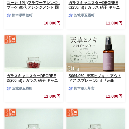
ユーカリ(生)フラワーアレンジ -
ガラスキャニスターDEGREE
ブーケ 生花 アレンジメント 国
C(250ml) / ガラス 硝子 キャニ
産 熊本県産 切り花 15～20本 イ
スター DEGREE ハンドメイド
熊本県甲佐町
茨城県五霞町
ンテリア 虫よけ作用 人気 おす
耐熱 一生もの 職人 こだわり
すめ 熊本県 甲佐町
JIDA デザインミュージアムセ
10,000円
11,000円
レクション 茨城県 五霞町
ガラスキャニスターDEGREE
S064-050_天草ヒノキ・ アウト
D(200ml) / ガラス 硝子 キャニ
ドア スプレー 50ml 「with
スター DEGREE ハンドメイド
NATURE」
茨城県五霞町
熊本県天草市
耐熱 一生もの 職人 こだわり
JIDA デザインミュージアムセ
11,000円
11,000円
レクション 茨城県 五霞町