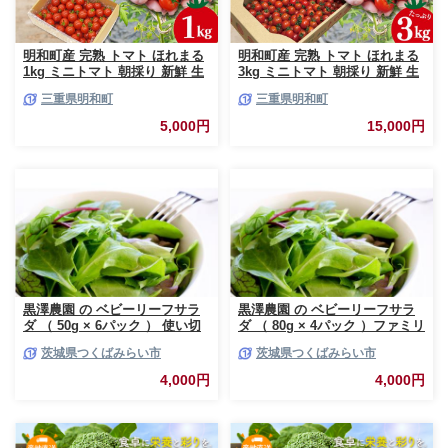
明和町産 完熟 トマト ほれまる
明和町産 完熟 トマト ほれまる
1kg ミニトマト 朝採り 新鮮 生
3kg ミニトマト 朝採り 新鮮 生
鮮 野菜 あっさり
鮮 野菜 あっさり
三重県明和町
三重県明和町
5,000円
15,000円
黒澤農園 の ベビーリーフサラ
黒澤農園 の ベビーリーフサラ
ダ （ 50g × 6パック ） 使い切
ダ （ 80g × 4パック ）ファミリ
りサイズ ベビーリーフ サラダ
ーサイズ ベビーリーフ サラダ
茨城県つくばみらい市
茨城県つくばみらい市
生野菜 食べやすい 若葉 使い切
生野菜 食べやすい 若葉 ファミ
り 旬 新鮮 国産 彩り 大容量
リー 旬 新鮮 国産 彩り 大容量
4,000円
4,000円
[DS01-NT]
[DS02-NT]