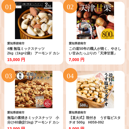
愛知県碧南市
愛知県碧南市
4種 無塩ミックスナッツ
この道50年の職人が焼く、やさし
2kg（1kg×2袋） アーモンド カシ
い甘みたっぷりの「天津甘栗」
ューナッツ マカダミアナッツ く
800g ！ 焼きたて 栗 くり 栗爪 殻
15,000 円
7,000 円
るみ 生ナッツ 直火焙煎 おつまみ
付き お菓子 おつまみ 人気 高リピ
おやつ 大満足 チャック付き 美容
ート 小分け 栗ご飯 栗きんとん 甘
健康 人気 高リピート ナッツ
露煮 碧南市 H045-077
H059-151
愛知県碧南市
愛知県碧南市
無塩の素焼きミックスナッツ 小
【直火式】殻付き うす塩ピスタ
分け40袋(計1kg) アーモンド カシ
チオ 500g H059-092
ューナッツ くるみ 直火焙煎 栄養
12,000 円
5,000 円