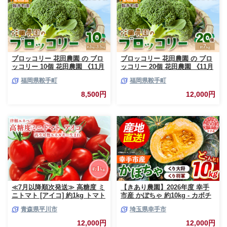
ブロッコリー 花田農園 の ブロ
ブロッコリー 花田農園 の ブロ
ッコリー 10個 花田農園 《11月
ッコリー 20個 花田農園 《11月
上旬-3月末頃出荷》福岡県 鞍手
上旬-3月末頃出荷》福岡県 鞍手
福岡県鞍手町
福岡県鞍手町
町 ぶろっこりー 野菜 ブロッコ
町 ぶろっこりー 野菜 ブロッコ
リー 産地直送 送料無料
リー 産地直送 送料無料
8,500円
12,000円
≪7月以降順次発送≫ 高糖度 ミ
【きあり農園】2026年度 幸手
ニトマト [アイコ] 約1kg トマト
市産 かぼちゃ 約10kg - カボチ
とまと プチトマト 高品質 野菜
ャ 南瓜 くり大将 くり将軍 産地
青森県平川市
埼玉県幸手市
やさい 減農薬 お取り寄せ 青森
直送 野菜 ベジタブル 美味しい
県 平川市 平川 【hi-0016-003】
おいしい 緑黄色野菜 大容量 国
12,000円
12,000円