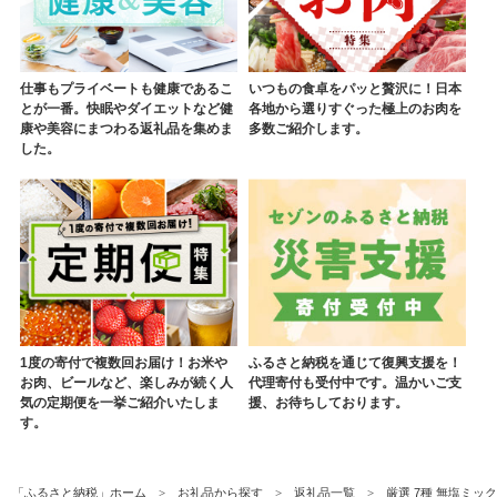
仕事もプライベートも健康であるこ
いつもの食卓をパッと贅沢に！日本
とが一番。快眠やダイエットなど健
各地から選りすぐった極上のお肉を
康や美容にまつわる返礼品を集めま
多数ご紹介します。
した。
1度の寄付で複数回お届け！お米や
ふるさと納税を通じて復興支援を！
お肉、ビールなど、楽しみが続く人
代理寄付も受付中です。温かいご支
気の定期便を一挙ご紹介いたしま
援、お待ちしております。
す。
「ふるさと納税」ホーム
お礼品から探す
返礼品一覧
厳選 7種 無塩ミックス