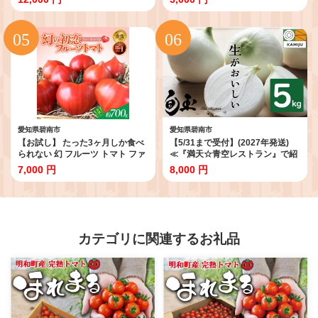
豊富 おつまみ おやつ 大満足 美容
健康 人気 高リピート ナッツ
H059-145
愛知県碧南市
愛知県碧南市
【お試し】 たった3ヶ月しか食べ
【5/31まで受付】(2027年発送)
られない 幻 フルーツ トマト ファ
≪『満天☆青空レストラン』で紹
ーストトマト 容量 約700g 特に美
介されました！≫新玉ねぎ 生がお
7,000 円
8,000 円
味しい 3月 ～ 5月 限定発送 長田
いしい 神重農産のブランド玉ねぎ
農園 完全木熟栽培 果皮 薄い もっ
「旬玉」5kg ブランド玉ねぎ 玉ね
ちり食感 甘い リコピン 野菜 碧南
ぎ 国産 愛知県産 野菜 やさい 農家
市 送料無料 H004-182
直送 畑直送 旬 期間限定 たまねぎ
旬 特産 高評価 高リピート 人気
H105-220
カテゴリに関連するお礼品