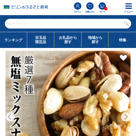
0
メニュー
ログイン
お気に入り
カート
目玉品
お礼品から
地域から
ランキング
特集
限定品
探す
探す