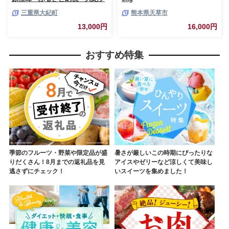
ランド お取り寄せグルメ キ
三重県大紀町
熊本県天草市
ノコ きのこ 三重県 大紀町
13,000円
16,000円
おすすめ特集
季節のフルーツ・野菜や限定品が盛
暑さが厳しいこの時期にぴったりな
りだくさん！8月までの返礼品を見
アイスやゼリーなど涼しくて美味し
逃さずにチェック！
いスイーツを集めました！