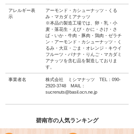
アレルギー表
アーモンド・カシューナッツ・くる
示
み・マカダミアナッツ
※本品の製造工場では、卵・乳・小
麦・落花生・えび・かに・さけ・さ
ば・いか・牛肉・豚肉・鶏肉・ゼラチ
ン・アーモンド・カシューナッツ・く
るみ・大豆・ごま・オレンジ・キウイ
フルーツ・バナナ・りんご・マカダミ
アナッツを含む品を製造しておりま
す。
事業者名
株式会社 ミシマナッツ TEL：090-
2920-3748 MAIL：
sucrenuts@basil.ocn.ne.jp
碧南市の人気ランキング