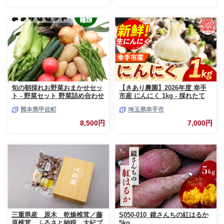
産 おすすめ 送料無料 埼玉県 幸
手市
旬の朝採れお野菜おまかせセッ
【きあり農園】2026年度 幸手
ト - 野菜セット 野菜詰め合わせ
市産 にんにく 1kg - 採れたて
新鮮 フレッシュ 旬の野菜 朝採
ニンニク ガーリック 産地直送
熊本県甲佐町
埼玉県幸手市
れ 国産 熊本県産 お任せ 何が入
野菜 ベジタブル 美味しい おい
っているかはお楽しみ 7種類前
しい 根菜 スタミナ 大蒜 生にん
8,500円
7,000円
後 おすすめ 熊本県 甲佐町【価
にく 国産 おすすめ 送料無料 埼
格改定】
玉県 幸手市
三重県産 原木 乾燥椎茸／藤
S050-010_鏡さんちの紅はるか
原椎茸 ふるさと納税 大紀ブ
5kg