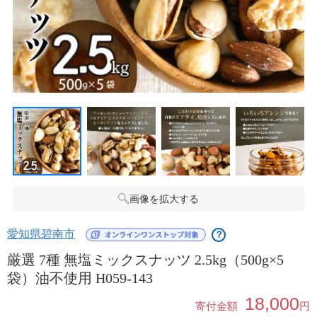
画像を拡大する
愛知県碧南市
？
厳選 7種 無塩ミックスナッツ 2.5kg（500g×5
袋）油不使用 H059-143
18,000
寄付金額
円