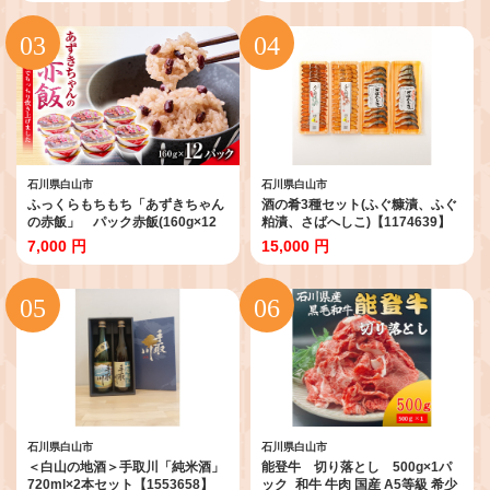
美味しい【1037418】
理用 産地直送 復興支援
【1483358】
石川県白山市
石川県白山市
ふっくらもちもち「あずきちゃん
酒の肴3種セット(ふぐ糠漬、ふぐ
の赤飯」 パック赤飯(160g×12
粕漬、さばへしこ)【1174639】
パック)【1648695】
7,000 円
15,000 円
石川県白山市
石川県白山市
＜白山の地酒＞手取川「純米酒」
能登牛 切り落とし 500g×1パ
720ml×2本セット【1553658】
ック_和牛 牛肉 国産 A5等級 希少