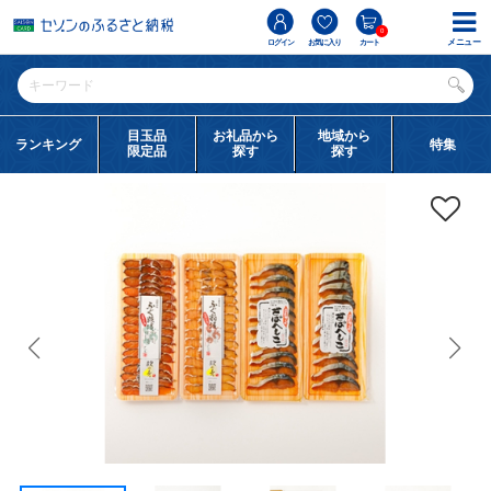
0
メニュー
ログイン
お気に入り
カート
目玉品
お礼品から
地域から
ランキング
特集
限定品
探す
探す