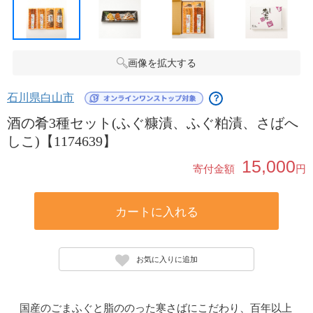
画像を拡大する
石川県白山市
？
酒の肴3種セット(ふぐ糠漬、ふぐ粕漬、さばへ
しこ)【1174639】
15,000
寄付金額
円
カートに入れる
お気に入りに追加
国産のごまふぐと脂ののった寒さばにこだわり、百年以上