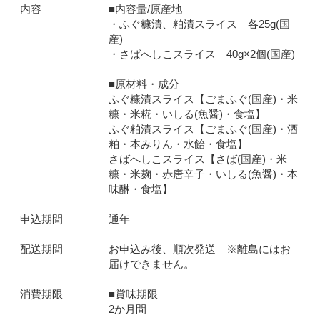
内容
■内容量/原産地
・ふぐ糠漬、粕漬スライス 各25g(国
産)
・さばへしこスライス 40g×2個(国産)
■原材料・成分
ふぐ糠漬スライス【ごまふぐ(国産)・米
糠・米糀・いしる(魚醤)・食塩】
ふぐ粕漬スライス【ごまふぐ(国産)・酒
粕・本みりん・水飴・食塩】
さばへしこスライス【さば(国産)・米
糠・米麹・赤唐辛子・いしる(魚醤)・本
味醂・食塩】
申込期間
通年
配送期間
お申込み後、順次発送 ※離島にはお
届けできません。
消費期限
■賞味期限
2か月間