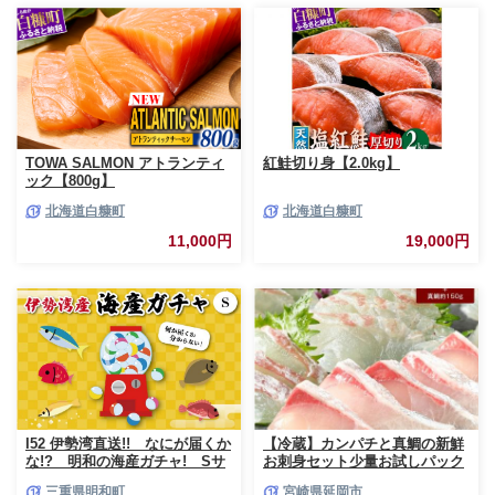
TOWA SALMON アトランティ
紅鮭切り身【2.0kg】
ック【800g】
北海道白糠町
北海道白糠町
11,000円
19,000円
I52 伊勢湾直送!! なにが届くか
【冷蔵】カンパチと真鯛の新鮮
な!? 明和の海産ガチャ! Sサ
お刺身セット少量お試しパック
イズ
N019-YA193
三重県明和町
宮崎県延岡市