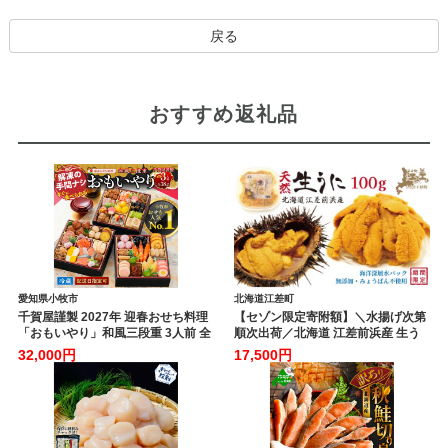
戻る
おすすめ返礼品
愛知県小牧市
北海道江差町
千賀屋謹製 2027年 迎春おせち料理
【セゾン限定寄附額】＼水揚げ次第
「おもいやり」和風三段重 3人前 全
順次出荷／北海道 江差前浜産 生う
38品 冷蔵 おせち料理 年内配送 お節
に 100g【天然・無添加・みょうば
32,000円
17,500円
冷蔵おせち 人気 [035S02]
ん不使用】令和8年 江差産キタム
ラサキウニ 日本海熊石産海洋深層
水 塩水ウニ 素材を生かした自然
の味 国産うに 雲丹 100グラム
パック個包装