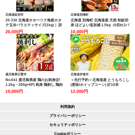
北海道紋別市
北海道別海町
20-330 北海道オホーツク海産ホタ
北海道 別海町 北海道産 天然 秋鮭切
テ玉冷バラエティサイズ(1kg)｜ 訳
身 ほどよい塩加減 1.5kg（6切れ3パ
あり サイズ不揃い
ック）【MT000TS00】
20,000円
10,000円
鹿児島県日置市
北海道伊達市
No.641 鹿児島県産 鶏のお刺身(計
＜先行予約＞北海道産 とうもろこし
1.2kg・200g×6P) 刺身 鶏刺し 鶏肉
(恵味/ホイップコーン) 計10本
お肉 小分け 個包装 晩酌 おつまみ お
【55250517】トウモロコシ とうき
10,000円
12,000円
かず 冷凍 【やきにく茶屋和昇】
び イエロー ホワイト コーン スイー
トコーン 旬 野菜 ふじいファーム 北
海道 伊達市
利用規約
プライバシーポリシー
セキュリティポリシー
Cookieポリシー