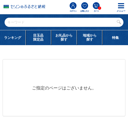
0
メニュー
ログイン
お気に入り
カート
目玉品
お礼品から
地域から
ランキング
特集
限定品
探す
探す
ご指定のページはございません。