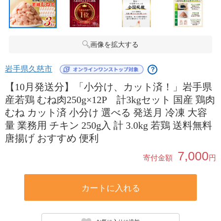
画像を拡大する
岩手県久慈市
？
【10月発送分】「小分け、カット済！」岩手県
産若鶏 むね肉250g×12P 計3kgセット 国産 鶏肉
むね カット済 小分け 選べる 発送月 冷凍 大容
量 業務用 チキン 250g入 計 3.0kg 若鶏 送料無料
唐揚げ おすすめ 便利
7,000
寄付金額
円
カートに入れる