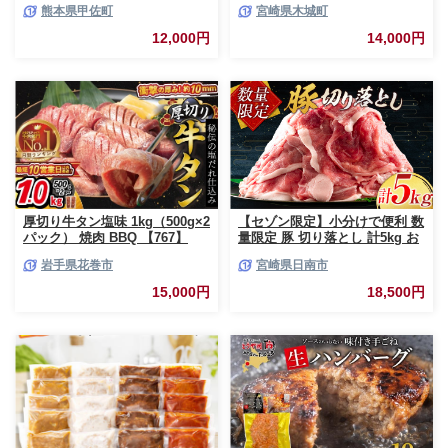
熊本県甲佐町
宮崎県木城町
個包装 小分け 人気 牛肉100%
_K16_0040_4
黒毛和牛 冷凍 国産 おすすめ ラ
12,000円
14,000円
ンキング 和牛 お取り寄せ 焼く
だけ 熊本県産 熊本産 国内産 国
産牛 総菜 甲佐町【価格改定】X
厚切り牛タン塩味 1kg（500g×2
【セゾン限定】小分けで便利 数
パック） 焼肉 BBQ 【767】
量限定 豚 切り落とし 計5kg お
肉 豚肉 ポーク 国産 小分け 真
岩手県花巻市
宮崎県日南市
空パック 個包装 万能食材 おす
すめ おかず 食品 炒め物 お弁当
15,000円
18,500円
豚丼 豚しゃぶ しゃぶしゃぶ 焼
肉 お祝い 記念日 ギフト 贈り物
贈答 プレゼント おすそ分け 宮
崎県 日南市 送料無料_CCV2-26