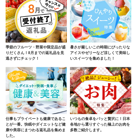
季節のフルーツ・野菜や限定品が盛
暑さが厳しいこの時期にぴったりな
りだくさん！8月までの返礼品を見
アイスやゼリーなど涼しくて美味し
逃さずにチェック！
いスイーツを集めました！
仕事もプライベートも健康であるこ
いつもの食卓をパッと贅沢に！日本
とが一番。快眠やダイエットなど健
各地から選りすぐった極上のお肉を
康や美容にまつわる返礼品を集めま
多数ご紹介します。
した。