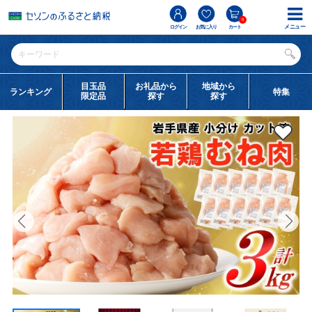
0
メニュー
ログイン
お気に入り
カート
目玉品
お礼品から
地域から
ランキング
特集
限定品
探す
探す