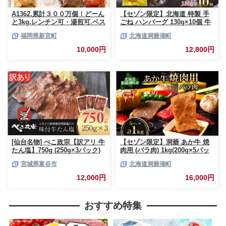
A1362.累計３００万個！どーん
【セゾン限定】北海道 特製 手
と3kg.レンチン可・湯煎可.ベス
ごね ハンバーグ 130g×10個 牛
トな４種ハンバーグセット
肉 豚肉 合挽 挽肉 ミンチ 国産
福岡県新宮町
北海道洞爺湖町
【150g×20個】【訳あり】【北
肉屋 手作り 小分け ジューシー
海道・沖縄・離島へ配送不可】
おかず 本格的 簡単 調理 グルメ
10,000円
12,800円
お取り寄せ お肉屋 たどころ 送
料無料
[仙台名物] べこ政宗【訳アリ 牛
【セゾン限定】洞爺 あか牛 焼
たん塩】750g (250g×3パック)
肉用 (バラ肉) 1kg(200g×5パッ
｜牛タン しお 訳あり 焼肉 牛肉
ク) 北海道 洞爺湖 お肉 牛肉 バ
宮城県富谷市
北海道洞爺湖町
[0256]
ーベキュー おうち焼肉 BBQ ジ
ューシー ヘルシー 赤身本来の
12,000円
16,000円
うまみ コク 柔らかい
おすすめ特集