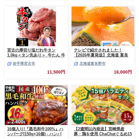
弁当 豚丼 豚しゃぶ しゃぶしゃ
ブランド 夏
ぶ 焼肉 お祝い 記念日 ギフト
贈り物 贈答 プレゼント おすそ
分け 宮崎県 日南市 送料無料
_BCV1-24
宮古の厚切り塩だれ牛タン
テレビで紹介されました！
1.0kg＜タン先あり＞_牛たん 牛
【2026年夏発送】北海道 富良
タン塩 牛たん塩 塩だれ牛タン
野産 赤肉メロン 2玉 計3.2kg以
岩手県宮古市
北海道富良野市
厚切り牛タン【1181948】
上 大玉サイズ メロン
11,500円
16,000円
16個入り!『黒毛和牛100%』ハ
【2週間以内発送】宮崎県産
ンバーグ(150g×16個) - ハンバ
豚・鶏を使用 ChaChatぐるめ15
ーグ おべんとう お弁当 おかず
個バラエティセット