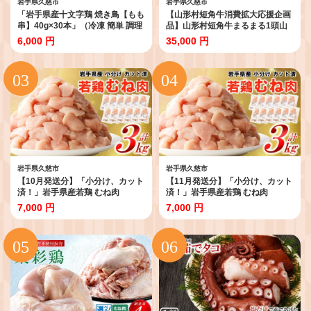
岩手県久慈市
岩手県久慈市
「岩手県産十文字鶏 焼き鳥【もも
【山形村短角牛消費拡大応援企画
串】40g×30本」（冷凍 簡単 調理
品】山形村短角牛まるまる1頭山
国産 鶏肉 串 焼鳥 やきとり 若鶏
分けセット（11月発送分）
6,000 円
35,000 円
岩手 もも おかず おつまみ BBQ
キャンプ 冷凍 たれ なし 人気 便
利）
岩手県久慈市
岩手県久慈市
【10月発送分】「小分け、カット
【11月発送分】「小分け、カット
済！」岩手県産若鶏 むね肉
済！」岩手県産若鶏 むね肉
250g×12P 計3kgセット 国産 鶏
250g×12P 計3kgセット 国産 鶏
7,000 円
7,000 円
肉 むね カット済 小分け 選べる 発
肉 むね カット済 小分け 選べる 発
送月 冷凍 大容量 業務用 チキン
送月 冷凍 大容量 業務用 チキン
250g入 計 3.0kg 若鶏 送料無料 唐
250g入 計 3.0kg 若鶏 送料無料 唐
揚げ おすすめ 便利
揚げ おすすめ 便利