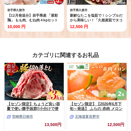
岩手県久慈市
岩手県久慈市
【12月発送分】岩手県産 「菜彩
新鮮なたこを塩茹で！シンプルだ
鶏」 もも肉、むね肉４kgセット
から美味しい！「久慈産茹でタコ
（各1kg×2袋 計4kg）国産 鶏肉
１kg（頭・足）」国産 三陸 岩手
10,000 円
12,500 円
ブランド 鶏 もも むね カットなし
久慈 茹で タコ たこ １kg 冷凍 刺
選べる 発送月 冷凍 大容量 業務用
身 カルパッチョ タコ焼き 唐揚げ
チキン 1.0kg入 計 4.0kg 若鶏 送
おかず 魚介 海鮮 漁師 めし 簡易包
料無料
装 送料無料
カテゴリに関連するお礼品
【セゾン限定】ちょうど良い容
【セゾン限定】【2026年6月下
量で使い勝手抜群!!小分けで便
旬～発送】 ふらの 赤肉 メロン
利 数量限定 豚 切り落とし 計
2玉入 計4kg前後 北海道 富良野
宮崎県日南市
北海道富良野市
3kg お肉 豚肉 ポーク 国産 小分
市 (相馬農園) メロン フルーツ
け 真空パック 個包装 万能食材
果物 新鮮 甘い 贈り物 ギフト
13,500円
12,500円
おすすめ おかず 食品 炒め物 お
道産 ジューシー おやつ ふらの