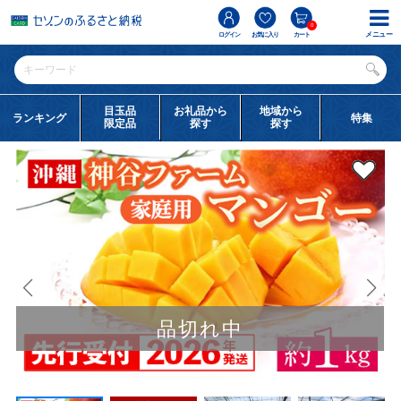
0
メニュー
ログイン
お気に入り
カート
目玉品
お礼品から
地域から
ランキング
特集
限定品
探す
探す
品切れ中