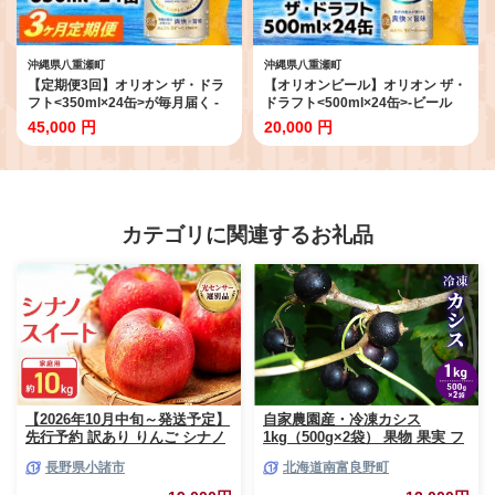
沖縄県八重瀬町
沖縄県八重瀬町
【定期便3回】オリオン ザ・ドラ
【オリオンビール】オリオン ザ・
フト<350ml×24缶>が毎月届く -
ドラフト<500ml×24缶>-ビール
オリオンビール オリオン ビール 1
オリオン ビール 1ケース 500ml
45,000 円
20,000 円
ケース 350ml 24本 定期便 3ヶ月
24本 すっきり 飲みやすい こだわ
すっきり 飲みやすい こだわり 改
り 改良 リニューアル おすすめ 沖
良 リニューアル おすすめ 沖縄県
縄県 八重瀬町【価格改定YB】
八重瀬町【価格改定YE】
カテゴリに関連するお礼品
【2026年10月中旬～発送予定】
自家農園産・冷凍カシス
先行予約 訳あり りんご シナノ
1kg（500g×2袋） 果物 果実 フ
スイート 約10kg 24～40玉入 家
ルーツ セット 詰め合わせ
長野県小諸市
北海道南富良野町
庭用 フルーツ 果物 甘い 訳あり
おいしい 林檎