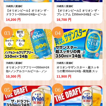
沖縄県八重瀬町
沖縄県八重瀬町
【オリオンビール】オリオン ザ・
【オリオンビール】オリオン ザ・
ドラフト<350ml×24缶>-ビール
プレミアム【350ml×24缶】-ビー
オリオン ビール 1ケース 350ml
ル 1ケース 24本 コク深い スムー
14,200 円
16,700 円
24本 すっきり 飲みやすい こだわ
ス 沖縄のプレミアム 華やか フル
り 改良 リニューアル おすすめ 沖
ーティー 香り 新しい味わい おす
縄県 八重瀬町 【価格改定YI】
すめ 沖縄県 八重瀬町【価格改定
YF】
沖縄県八重瀬町
沖縄県八重瀬町
オリオンクリアフリー<350ml×24
オリオンサザンスター・超スッキ
缶>ノンアルコールビール - ノン
リの青350ml×24缶 -発泡酒 スッ
アルコール オリオン クリア フリ
キリ 爽快 飲みやすい 清涼ホップ
10,300 円
11,900 円
ー プリン体ゼロ 糖質ゼロ カロリ
沖縄県産米 使用 おすすめ ゴクゴ
ーゼロ 爽快な うまさ 炭酸 350ml
ク 飲める キレ 喉ごし オリオンビ
24缶 スッキリ 飲みやすい おすす
ール 1ケース 24本 沖縄県 八重瀬
め 沖縄県 八重瀬町【価格改定
町【価格改定YB】
YF】