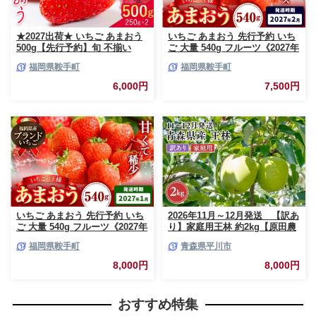
★2027出荷★ いちご あまおう
いちご あまおう 先行予約 いち
500g【先行予約】旬 不揃い
ご 大量 540g フルーツ《2027年
【着日指定不可】《2027年2月
2月上旬-2月末頃出荷》苺 旬 く
福岡県鞍手町
福岡県鞍手町
中旬-3月中旬頃出荷》福岡名産
だもの 果物 福岡県 鞍手町【配
品 果物 くだもの フルーツ いち
送不可地域あり】
6,000円
7,500円
ご 苺 イチゴ【配送不可地域:離
島】
いちご あまおう 先行予約 いち
2026年11月～12月発送 【訳あ
ご 大量 540g フルーツ《2027年
り】家庭用王林 約2kg【原田農
1月上旬-1月末頃出荷》苺 旬 く
園】 家庭用 青森 青森県産 平川
福岡県鞍手町
青森県平川市
だもの 果物 福岡県 鞍手町【配
りんご リンゴ 林檎 くだもの 果
送不可地域あり】
物 フルーツ
8,000円
8,000円
おすすめ特集