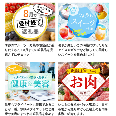
季節のフルーツ・野菜や限定品が盛
暑さが厳しいこの時期にぴったりな
りだくさん！8月までの返礼品を見
アイスやゼリーなど涼しくて美味し
逃さずにチェック！
いスイーツを集めました！
仕事もプライベートも健康であるこ
いつもの食卓をパッと贅沢に！日本
とが一番。快眠やダイエットなど健
各地から選りすぐった極上のお肉を
康や美容にまつわる返礼品を集めま
多数ご紹介します。