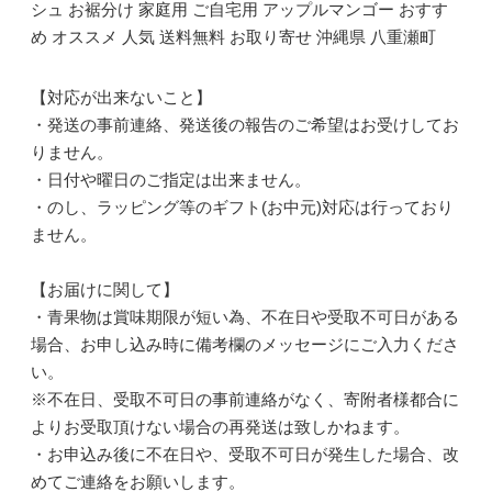
シュ お裾分け 家庭用 ご自宅用 アップルマンゴー おすす
め オススメ 人気 送料無料 お取り寄せ 沖縄県 八重瀬町
【対応が出来ないこと】
・発送の事前連絡、発送後の報告のご希望はお受けしてお
りません。
・日付や曜日のご指定は出来ません。
・のし、ラッピング等のギフト(お中元)対応は行っており
ません。
【お届けに関して】
・青果物は賞味期限が短い為、不在日や受取不可日がある
場合、お申し込み時に備考欄のメッセージにご入力くださ
い。
※不在日、受取不可日の事前連絡がなく、寄附者様都合に
よりお受取頂けない場合の再発送は致しかねます。
・お申込み後に不在日や、受取不可日が発生した場合、改
めてご連絡をお願いします。