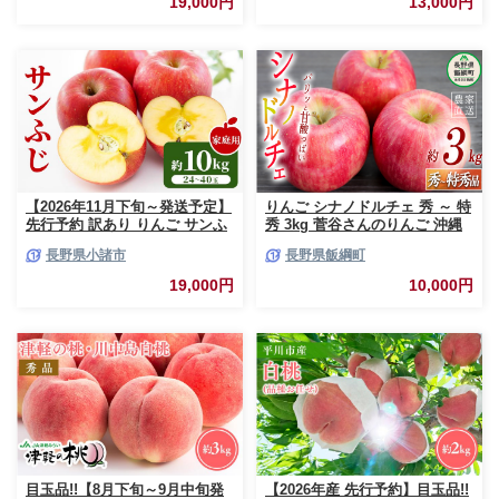
19,000円
13,000円
【2026年11月下旬～発送予定】
りんご シナノドルチェ 秀 ～ 特
先行予約 訳あり りんご サンふ
秀 3kg 菅谷さんのりんご 沖縄
じ 約10kg 24～40玉入 家庭用
県への配送不可 2026年9月下旬
長野県小諸市
長野県飯綱町
フルーツ 果物 甘い おいしい 林
頃から2026年10月上旬頃まで順
檎 リンゴ
次発送予定 令和8年度出荷分 長
19,000円
10,000円
野県 飯綱町 [0790]
目玉品!!【8月下旬～9月中旬発
【2026年産 先行予約】目玉品!!