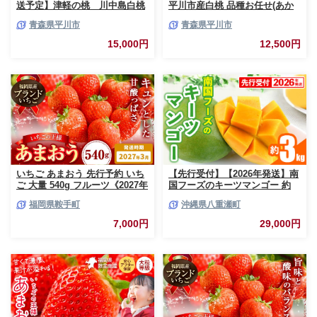
送予定】津軽の桃 川中島白桃
平川市産白桃 品種お任せ(あか
約3kg
つき/まどか/伊達白桃) 約2kg(6-
青森県平川市
青森県平川市
8玉)【今井農園】[hi-0064-003]
15,000円
12,500円
いちご あまおう 先行予約 いち
【先行受付】【2026年発送】南
ご 大量 540g フルーツ《2027年
国フーズのキーツマンゴー 約
3月上旬-3月末頃出荷》苺 旬 く
3kg - 先行予約 沖縄 産地直送
福岡県鞍手町
沖縄県八重瀬町
だもの 果物 福岡県 鞍手町【配
南国フルーツ 旬の味覚 沖縄県
送不可地域あり】
産 国産マンゴー 希少種 オスス
7,000円
29,000円
メ 沖縄県 八重瀬町