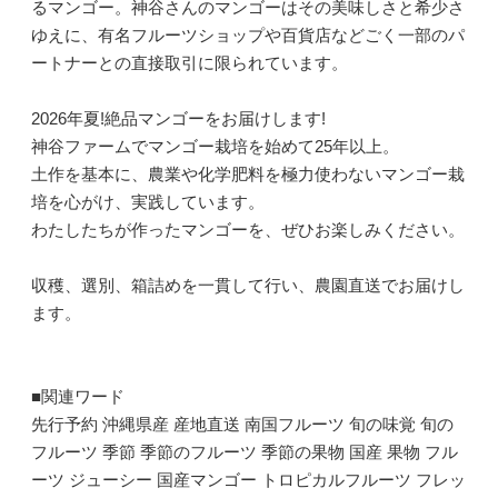
るマンゴー。神谷さんのマンゴーはその美味しさと希少さ
ゆえに、有名フルーツショップや百貨店などごく一部のパ
ートナーとの直接取引に限られています。
2026年夏!絶品マンゴーをお届けします!
神谷ファームでマンゴー栽培を始めて25年以上。
土作を基本に、農業や化学肥料を極力使わないマンゴー栽
培を心がけ、実践しています。
わたしたちが作ったマンゴーを、ぜひお楽しみください。
収穫、選別、箱詰めを一貫して行い、農園直送でお届けし
ます。
■関連ワード
先行予約 沖縄県産 産地直送 南国フルーツ 旬の味覚 旬の
フルーツ 季節 季節のフルーツ 季節の果物 国産 果物 フル
ーツ ジューシー 国産マンゴー トロピカルフルーツ フレッ