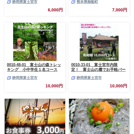
静岡県富士宮市
熊本県御船町
日祝除く)》 熊本県御船町恐竜
博物館
6,000円
7,000円
0010-48-01 富士山の森トレッ
0010-33-01 富士宮市内限
キング 小中学生１名コース
定！ 富士山の麓でお手軽バー
ベキュープラン 1万円コース
静岡県富士宮市
静岡県富士宮市
（BBQ1人前）
10,000円
10,000円