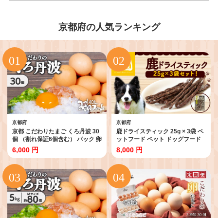
京都府の人気ランキング
京都府
京都府
京都 こだわりたまご くろ丹波 30
鹿ドライスティック 25g × 3袋 ペ
個 （割れ保証6個含む） パック 卵
ットフード ペット ドッグフード
たまご タマゴ 濃い 玉子 セット 新
おすすめ 無添加 国産 ドライジャ
6,000 円
8,000 円
鮮 玉子焼き 卵料理 卵焼き 卵かけ
ーキー いぬ イヌ 犬 わんちゃん ワ
ご飯 ゆで卵 鶏卵 卵黄 6000円 ふ
ンちゃん 愛犬 ごはん えさ エサ 餌
るさと納税卵 ふるさと納税たまご
おやつ オヤツ 犬の餌 犬用おやつ
国産 丹波 黒大豆 京丹波町 瑞穂 み
犬のおやつ イヌのおやつ 犬のオ
ずほファーム ふるさと納税 生卵
ヤツ ペット用品 鹿肉 ジビエ ジビ
人気 ランキング お試し
エ肉 健康 栄養豊富 安心 天然素材
京都 京丹波町 京丹波自然工房 常
温