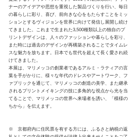
ナーのアイデアや思想を重視した製品づくりを行い、毎日
の暮らしに彩り、喜び、前向きな心をもたらすことをミッ
ションとするヴィジョンを世界に向けて発信し展開し続け
てきました。これまで生まれた3,500種類以上の独自のプ
リントデザインは、人々のファッションや暮らしを彩り、
また時には過去のデザインが再構築されることでタイムレ
スな魅力を放ちます。日本でも世代を超えて長く愛され続
けてきました。
本展は、マリメッコの創業者であるアルミ・ラティアの言
葉を手がかりに、様々な年代のドレスやアートワーク、フ
ァブリックを通じて、マリメッコの創造の美学、また継承
されるプリントメイキングの技に多角的な視点から光を当
てることで、マリメッコの世界へ来場者を誘い、「模様の
ちから」を伝えます。
※ 京都府内に住民票を有する方には、ふるさと納税の返
礼としての文化体験の提供が法律上出来ませんことをご了