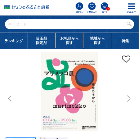
0
メニュー
ログイン
お気に入り
カート
目玉品
お礼品から
地域から
ランキング
特集
限定品
探す
探す