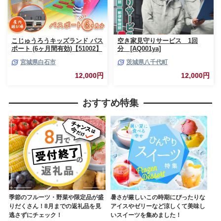
こじゅうろうキッズランド パス
空き家見守りサービス 1回
ポート (6ヶ月間有効)【51002】
分 [AQ001ya]
宮城県白石市
茨城県八千代町
12,000円
12,000円
おすすめ特集
季節のフルーツ・野菜や限定品が盛
暑さが厳しいこの時期にぴったりな
りだくさん！8月までの返礼品を見
アイスやゼリーなど涼しくて美味し
逃さずにチェック！
いスイーツを集めました！