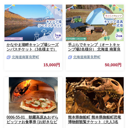
6000円 六千円
かなやま湖畔キャンプ場シーズ
手ぶらでキャンプ（オートキャ
ンパスチケット（3名様まで）
ンプ場2名様分） 北海道 南富良
北海道 南富良野町 キャンプ か
野町 オートキャンプ キャンプ
北海道南富良野町
北海道南富良野町
なやま湖 宿泊券 入場券 シーズ
かなやま湖 宿泊券 チケット 入
ン券 大浴場 トイレ
場券 体験チケット ドックラン
15,000円
50,000円
0006-55-01 朝霧高原あおぞら
熊本県御船町 熊本県御船町恐竜
ピッツァお食事券 [お好きなピ
博物館観覧チケット（大人3名
ッツァ1枚]
様） 《30日以内に出荷予定(土