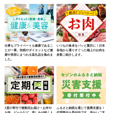
仕事もプライベートも健康であるこ
いつもの食卓をパッと贅沢に！日本
とが一番。快眠やダイエットなど健
各地から選りすぐった極上のお肉を
康や美容にまつわる返礼品を集めま
多数ご紹介します。
した。
1度の寄付で複数回お届け！お米や
ふるさと納税を通じて復興支援を！
お肉、ビールなど、楽しみが続く人
代理寄付も受付中です。温かいご支