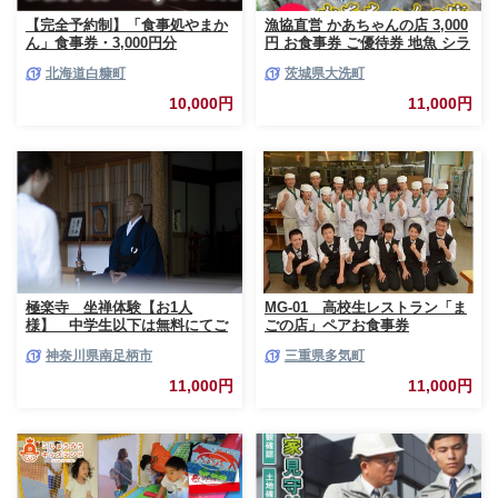
【完全予約制】「食事処やまか
漁協直営 かあちゃんの店 3,000
ん」食事券・3,000円分
円 お食事券 ご優待券 地魚 シラ
ス 生シラス丼 漁師料理 旬の魚
北海道白糠町
茨城県大洗町
10,000円
11,000円
極楽寺 坐禅体験【お1人
MG-01 高校生レストラン「ま
様】 中学生以下は無料にてご
ごの店」ペアお食事券
一緒にご参加いただけます【 神
神奈川県南足柄市
三重県多気町
奈川県 南足柄市 】
11,000円
11,000円