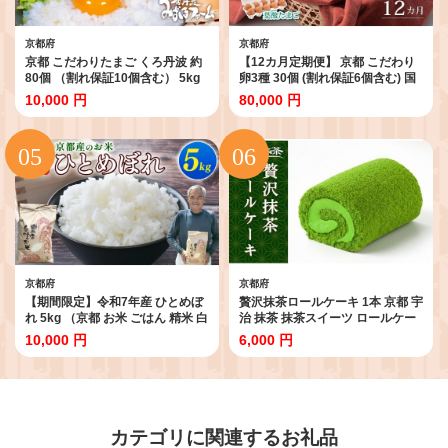
京都府
京都府
京都 こだわりたまご くろ丹波 約
【12カ月定期便】 京都 こだわり
80個 （割れ保証10個含む） 5kg
卵3種 30個 (割れ保証6個含む) 国
卵 たまご 濃い 玉子 セット 卵料理
産 卵 たまご タマゴ 玉子 鶏卵 鶏
10,000 円
80,000 円
玉子焼き 卵焼き 卵かけご飯 ゆで
卵黄 定期便 定期 新鮮卵 3種 食べ
卵 鶏卵 卵黄 10000円 ふるさと納
比べ セット 卵定期便 たまご定期
税卵 ふるさと納税たまご 日用品
便 12回 12か月 12ヶ月 12ヵ月 卵
消耗品 国産 京丹波町 瑞穂 みずほ
料理 卵かけごはん 卵焼き 玉子焼
ファーム ふるさと納税 生卵 御歳
き 冷蔵 小分け パック 贈答 贈答品
暮 内祝い お年賀 御年賀 贈り物 ギ
人気 ランキング 京丹波町 京都府
フト
ふるさと納税
京都府
京都府
【期間限定】令和7年産 ひとめぼ
贅沢抹茶ロールケーキ 1本 京都 宇
れ 5kg （京都 お米 ごはん 精米 白
治 抹茶 抹茶スイーツ ロールケー
米 京都府 久御山町 直送 令和七年
キ ケーキ 洋風 和菓子 クリーム ス
10,000 円
6,000 円
人気 【数量限定】
イーツ デザート 洋菓子 贅沢 宇治
抹茶 まっちゃ ご褒美 ご褒美スイ
ーツ ふるさと納税 おすすめ 人気
ランキング ご当地 グルメ お取り
寄せ 贈答 贈答品 ギフト お歳暮 お
中元 母の日 父の日 敬老の日 冷凍
カテゴリに関連するお礼品
東山茶寮 京 和華 京都府 京都宇治