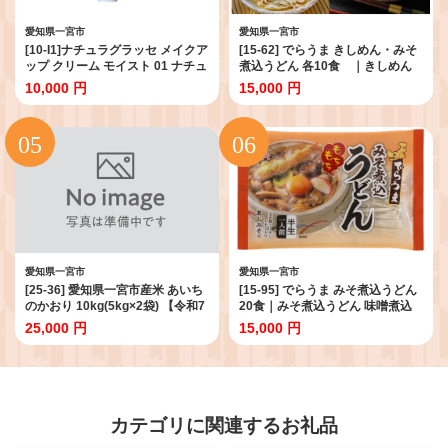
愛知県一宮市
愛知県一宮市
[10-I1]ナチュラグラッセ メイクア
[15-62] でらうま きしめん・みそ
ップ クリーム モイスト 01 ナチュ
煮込うどん 各10食 ｜きしめん
ラルベージュ ｜SPF50+ PA+++
みそ煮込うどん 味噌煮込み うど
10,000 円
15,000 円
ベースメイク メイクアップクリー
ん きし麺 半生麺
ム 天然由来成分100%
愛知県一宮市
愛知県一宮市
[25-36] 愛知県一宮市産米 あいち
[15-95] でらうま みそ煮込うどん
のかおり 10kg(5kg×2袋) 【令和7
20食｜みそ煮込うどん 味噌煮込
年産】｜白米 精米 米
み うどん 半生麺
25,000 円
15,000 円
カテゴリに関連するお礼品