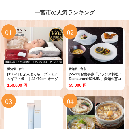
一宮市の人気ランキング
愛知県一宮市
愛知県一宮市
[150-4] じぶんまくら プレミア
[55-11]お食事券「フランス料理：
ムギフト券 ｜43×70cm オーダ
RestaurantHONJIN」愛知の恵コ
ーメイド枕 オーダー 枕 睡眠 プレ
ース ｜お食事券 食事券 利用券
150,000 円
55,000 円
ゼント オーダーメイド ふとんタ
フランス料理 レストラン
ナカ B-DESIGN
restaurant 愛知県 一宮市 地産地
消