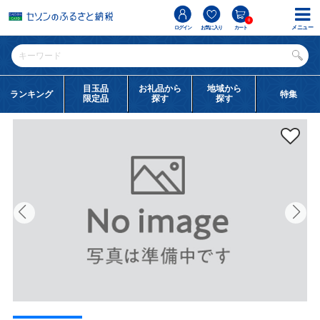
0
メニュー
ログイン
お気に入り
カート
目玉品
お礼品から
地域から
ランキング
特集
限定品
探す
探す