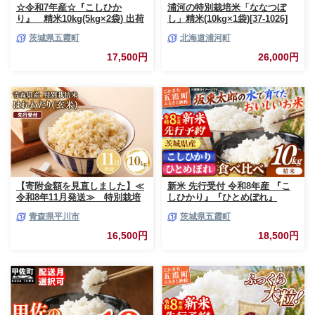
☆令和7年産☆『こしひか
浦河の特別栽培米「ななつぼ
り』 精米10kg(5kg×2袋) 出荷
し」精米(10kg×1袋)[37-1026]
日に合わせて精米 コシヒカリ
茨城県五霞町
北海道浦河町
米 お米 10kg コメ こめ 人気 銘
柄 家計応援 中山産業 家庭用 茨
17,500円
26,000円
城県産 茨城県 五霞町【価格変
更AB】
【寄附金額を見直しました】≪
新米 先行受付 令和8年産 『こ
令和8年11月発送≫ 特別栽培
しひかり』『ひとめぼれ』
米 はれわたり玄米10kg【青森
10kg (各5kg×1袋ずつ) 米 お米
青森県平川市
茨城県五霞町
県 平川市】
白米 コメ こめ 食べ比べセット
コシヒカリ ひとめぼれ 先行予
16,500円
18,500円
約 2026年 人気 家計応援 単一米
茨城県 五霞町