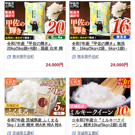
令和7年産『甲佐の輝き』
令和7年産『甲佐の輝き』無洗
20kg(5kg袋×4袋) - 国産 白米 精
米・16kg(5kg×2袋、6kg×1袋) -
米 お米 ブレンド米 複数原料米
国産 白米 無洗米 お米 ブレンド
熊本県甲佐町
熊本県甲佐町
訳あり 厳選 マイスター 生活応
米 複数原料米 訳あり 厳選 マイ
援 ひのひかり 森のくまさん お
スター 生活応援 ひのひかり 森
24,000円
24,000円
すすめ 熊本県 甲佐町【価格改
のくまさん おすすめ 熊本県 甲
定ZR】
佐町【価格改定ZP】
令和7年産 茨城県産 ふくまる
☆令和7年産☆『ミルキークイ
5kg / お米 精米 特A米 特A 特A
ーン』精米10kg(5kg×2袋) 出荷
評価 旨味 安心 美味しい 茨城県
日に合わせて精米 / 米 お米
茨城県五霞町
茨城県五霞町
五霞町【価格改定X】
10kg コメ こめ 人気 銘柄 家計