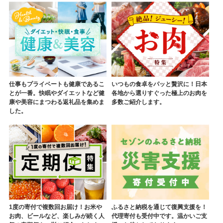
仕事もプライベートも健康であるこ
いつもの食卓をパッと贅沢に！日本
とが一番。快眠やダイエットなど健
各地から選りすぐった極上のお肉を
康や美容にまつわる返礼品を集めま
多数ご紹介します。
した。
1度の寄付で複数回お届け！お米や
ふるさと納税を通じて復興支援を！
お肉、ビールなど、楽しみが続く人
代理寄付も受付中です。温かいご支