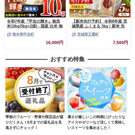
令和7年産『甲佐の輝き』無洗
【新米先行予約】 令和8年産 茨
米10kg(5kg×2袋) - 国産 白米 無
城県産 ふくまる 5kg / 新米 先
洗米 お米 ブレンド米 複数原料
行受付 先行予約 2026年 米 お米
熊本県甲佐町
茨城県五霞町
米 訳あり 厳選 マイスター 生活
精米 特A米 特A 特A評価 旨味
応援 ひのひかり 森のくまさん
安心 美味しい 茨城県 五霞町
16,000円
7,500円
おすすめ 熊本県 甲佐町【価格
改定ZL】
おすすめ特集
季節のフルーツ・野菜や限定品が盛
暑さが厳しいこの時期にぴったりな
りだくさん！8月までの返礼品を見
アイスやゼリーなど涼しくて美味し
逃さずにチェック！
いスイーツを集めました！