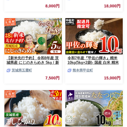
応援 中山産業 家庭用 茨城県産
8,000円
18,000円
茨城県 五霞町【価格変更AB】
【新米先行予約】 令和8年産 茨
令和7年産『甲佐の輝き』精米
城県産 にじのきらめき 5kg / 新
10kg(5kg×2袋)- 国産 白米 精米
米 先行受付 先行予約 2026年 米
お米 ブレンド米 複数原料米 訳
茨城県五霞町
熊本県甲佐町
お米 精米 旨味 安心 美味しい
あり 厳選 マイスター 生活応援
茨城県 五霞町
ひのひかり 森のくまさん おす
7,500円
15,000円
すめ 熊本県 甲佐町【価格改定
ZO】